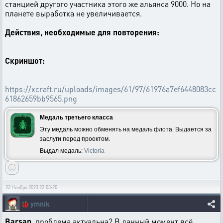
станцией другого участника этого же альянса 9000. Но на
планете выработка не увеличивается.
Действия, необходимые для повторения:
Скриншот:
https://xcraft.ru/uploads/images/61/97/61976a7ef6448083cc
61862659bb9565.png
Медаль третьего класса
Эту медаль можно обменять на медаль флота. Выдается за
заслуги перед проектом.
Выдал медаль:
Victoria
22 Ноября 2023 22:03:20
🐞
ymnik
Barsan
, проблема актуальна? В данный момент всё