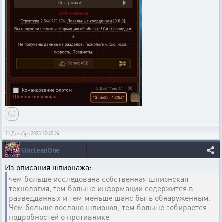
11 Декабря 2023 17:45:24
UncleanOne
Из описания шпионажа:
чем больше исследована собственная шпионская
технология, тем больше информации содержится в
разведданных и тем меньше шанс быть обнаруженным.
Чем больше послано шпионов, тем больше собирается
подробностей о противнике