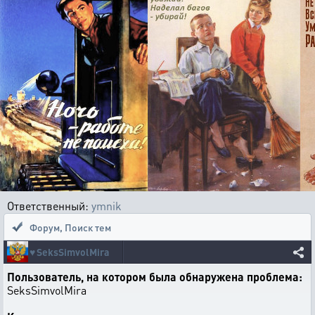
Ответственный:
ymnik
Форум
,
Поиск тем
♥️
SeksSimvolMira
Пользователь, на котором была обнаружена проблема:
SeksSimvolMira