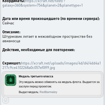
Координаты:
https://xcraft.net/fleet/?
galaxy=360&system=754&planet=2&planettype=1
Дата или время произошедшего (по времени сервера):
Сейчас
Описание:
Штурмовик летает в межзвёздном пространстве без
авианосца
Действия, необходимые для повторения:
Скриншот:
https://xcraft.net/uploads/images/4d/d4/4dd4a1
217c9ce4102268a0c057ef0ff9.jpg
Медаль третьего класса
Эту медаль можно обменять на медаль флота. Выдается за
заслуги перед проектом.
Выдал медаль:
RedBarmaley