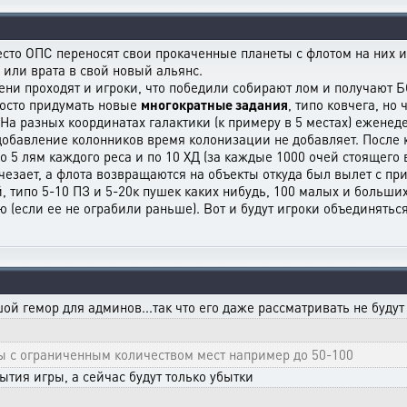
есто ОПС переносят свои прокаченные планеты с флотом на них из
 или врата в свой новый альянс.
ени проходят и игроки, что победили собирают лом и получают БО
осто придумать новые
многократные задания
, типо ковчега, но
 На разных координатах галактики (к примеру в 5 местах) ежене
 добавление колонников время колонизации не добавляет. После 
 5 лям каждого реса и по 10 ХД (за каждые 1000 очей стоящего
езает, а флота возвращаются на объекты откуда был вылет с пр
 типо 5-10 ПЗ и 5-20к пушек каких нибудь, 100 малых и больши
ю (если ее не ограбили раньше). Вот и будут игроки объединятьс
 гемор для админов...так что его даже рассматривать не будут
ы с ограниченным количеством мест например до 50-100
ытия игры, а сейчас будут только убытки