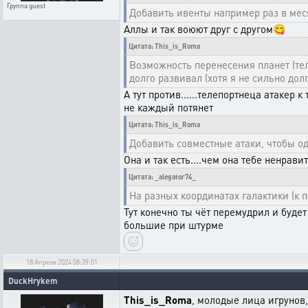
Группа
guest
Добавить ивенты например раз в мес
Аллы и так воюют друг с другом😋
Цитата: This_is_Roma
Возможность перенесения планет (тел
долго развивал (хотя я не сильно дол
А тут против......телепортнеца атакер
не каждый потянет
Цитата: This_is_Roma
Добавить совместные атаки, чтобы од
Она и так есть....чем она тебе ненрави
Цитата: _alegator74_
На разных координатах галактики (к 
Тут конечно ты чёт перемудрил и будет
большие при штурме
18 Апреля 2024 08:39:01
DuckHrykem
This_is_Roma
, молодые лица игрунов