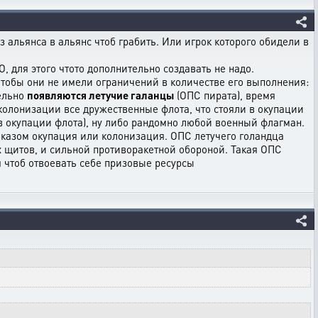
 альянса в альянс чтоб грабить. Или игрок которого обидели в
, для этого чтото дополнительно создавать не надо.
 чтобы они не имели ограничений в количестве его выполнения:
дельно
появляются летучие галанцы
(ОПС пирата), время
колонизации все дружественные флота, что стояли в окупации
 в окупации флота), ну либо рандомно любой военный флагман.
иказом окупация или колонизация. ОПС летучего голандца
х щитов, и сильной противоракетной обороной. Такая ОПС
я чтоб отвоевать себе призовые ресурсы