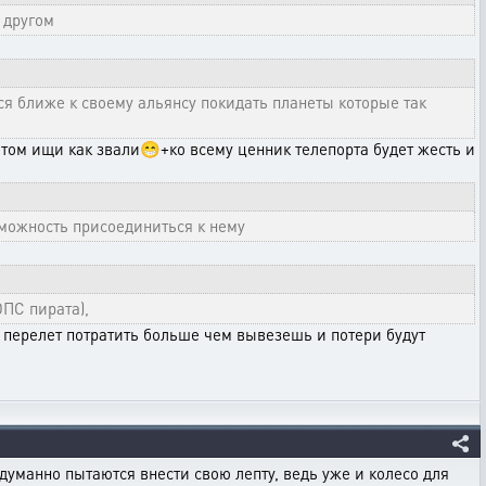
 другом
ся ближе к своему альянсу покидать планеты которые так
 потом ищи как звали😁+ко всему ценник телепорта будет жесть и
зможность присоединиться к нему
ПС пирата),
ин перелет потратить больше чем вывезешь и потери будут
думанно пытаются внести свою лепту, ведь уже и колесо для