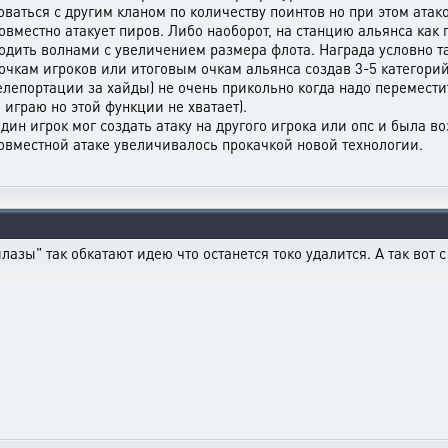
оваться с другим кланом по количеству поинтов но при этом атак
совместно атакует пиров. Либо наоборот, на станцию альянса как
ходить волнами с увеличением размера флота. Награда условно т
 очкам игроков или итоговым очкам альянса создав 3-5 категори
елепортации за хайды) не очень прикольно когда надо перемести
о играю но этой функции не хватает).
дин игрок мог создать атаку на другого игрока или опс и была в
овместной атаке увеличивалось прокачкой новой технологии.
лазы" так обкатают идею что останется токо удалится. А так вот с