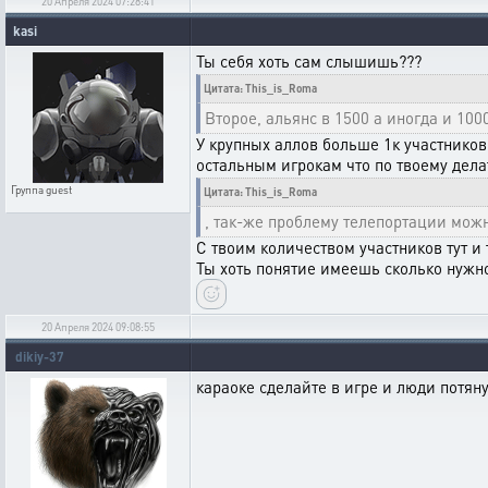
20 Апреля 2024 07:28:41
kasi
Ты себя хоть сам слышишь???
Цитата: This_is_Roma
Второе, альянс в 1500 а иногда и 100
У крупных аллов больше 1к участников
остальным игрокам что по твоему дела
Группа
guest
Цитата: This_is_Roma
, так-же проблему телепортации мож
С твоим количеством участников тут 
Ты хоть понятие имеешь сколько нужно
20 Апреля 2024 09:08:55
dikiy-37
караоке сделайте в игре и люди потян