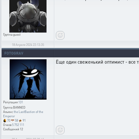
Группа
guest
18 Апреля 2024 22:13:35
FOTOGRAV
Ёще один свеженький оптимист - все т
Репутация
131
Группа
BANNED
Альянс
the LastBastion of the
Emperor
70
58
91
Очков
5 752 111
Сообщений
12