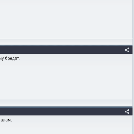
му бредят.
оалам.