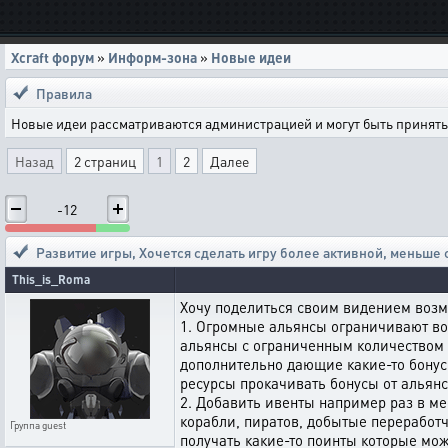
Xcraft форум
»
Информ-зона
»
Новые идеи
Правила
Новые идеи рассматриваются администрацией и могут быть приняты 
Назад
2 страниц
1
2
Далее
-12
Развитие игры
,
Хочется сделать игру более активной, меньше
This_is_Roma
Хочу поделиться своим видением возм
1. Огромные альянсы ограничивают воз
альянсы с ограниченным количеством 
дополнительно дающие какие-то бонус
ресурсы прокачивать бонусы от альянс
2. Добавить ивенты например раз в ме
корабли, пиратов, добытые переработ
Группа
guest
получать какие-то поинты которые мо