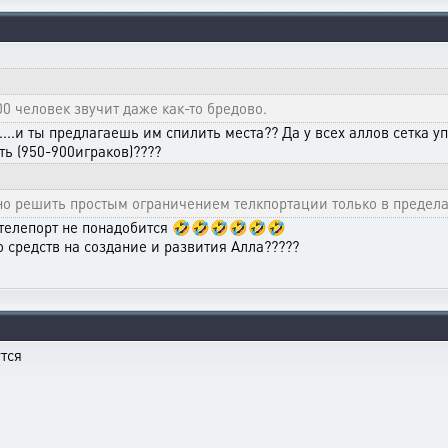
00 человек звучит даже как-то бредово.
....и ты предлагаешь им спилить места?? Да у всех аллов сетка 
ть (950-900играков)????
но решить простым ограничением телкпортации только в предела
и телепорт не понадобится 🤣🤣🤣🤣🤣🤣
 средств на создание и развития Алла?????
утся