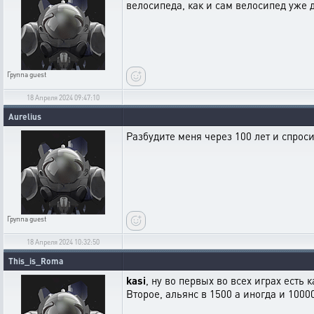
велосипеда, как и сам велосипед уже 
Группа
guest
18 Апреля 2024 09:47:10
Aurelius
Разбудите меня через 100 лет и спроси
Группа
guest
18 Апреля 2024 10:32:50
This_is_Roma
kasi
, ну во первых во всех играх ест
Второе, альянс в 1500 а иногда и 1000