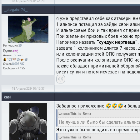
18 Апреля 2024 06:46:20
_alegator74_
я уже представил себе как атакеры вм
1 альянсе потащил за хайды свои алки
И альянсовые бои и так время от врем
При желании призовых боев можно пр
Например назвать
"сундук мертвеца"
.
Репутация
20
захвата 1 колонником длится 7 часов,
Группа
xerj
или колонизации этой ОПС получают по
Альянс
Shaolin
После окончании колонизации ОПС исч
103
55
48
Очков
8 009 687
также обладает примитивной обороной,
Сообщений
195
висит сутки и потом исчезает на недел
18 Апреля 2024 07:13:37
kasi
Забавное приложение 🤣🤣🤣и большой
Цитата: This_is_Roma
Не лучше ли было бы сделать альянс
Это нужно было вводить во время откр
Цитата: This_is_Roma