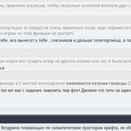
яц сражение альянсов, чтобы несколько альянсов воевали друг с
епортации за хайды) не очень прикольно когда надо переместит
го играю но этой функции не хватает).
 к тебе, все вынесет у тебя , союзников и дальше телепортнеца, а
ин игрок мог создать атаку на другого игрока или опс и была во
тся
примеру в 5 местах) еженедельно
появляются летучие галанцы
(О
 так же как с задание завалить пир флот Джовик что тупо на од
, бездумно плавающие по галактическим просторам крафта, не об