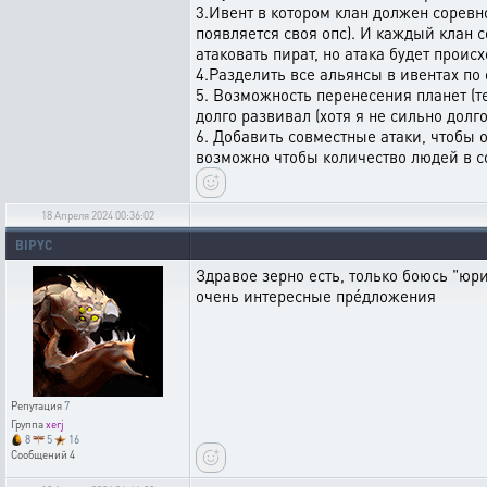
3.Ивент в котором клан должен соревн
появляется своя опс). И каждый клан 
атаковать пират, но атака будет проис
4.Разделить все альянсы в ивентах по
5. Возможность перенесения планет (т
долго развивал (хотя я не сильно долг
6. Добавить совместные атаки, чтобы о
возможно чтобы количество людей в с
18 Апреля 2024 00:36:02
BIPYC
Здравое зерно есть, только боюсь "юри
очень интересные прéдложения
Репутация
7
Группа
xerj
8
5
16
Сообщений
4