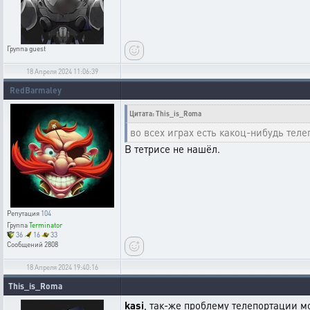
Группа
guest
18 Апреля 2024 11:06:39
RedBarmaley
Цитата: This_is_Roma
во всех играх есть какоц-нибудь теле
В тетрисе не нашёл.
Репутация
104
Группа
Terminator
36
16
33
Сообщений
2808
18 Апреля 2024 19:40:16
This_is_Roma
kasi
, так-же проблему телепортации 