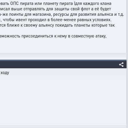
овать ОПС пирата или планету пирата (для каждого клана
 писал выше отправлять для защиты свой флот а её будет
а-же поинты для магазина, ресурсы для развития альянса и т.д.
й, чтобы ивент проходил в более-менее равных условиях.
тся ближе к своему альянсу покидать планеты которые так
озможность присоединиться к нему в совместную атаку,
 ходу