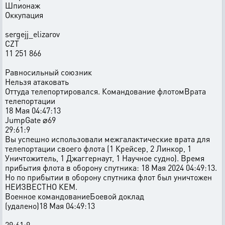
Шпионаж
Оккупация
sergejj_elizarov
CZT
11 251 866
Равносильный союзник
Нельзя атаковать
Оттуда телепортировался. Командование флотомВрата
телепортации
18 Мая 04:47:13
JumpGate ⌀69
29:61:9
Вы успешно использовали межгалактические врата для
телепортации своего флота (1 Крейсер, 2 Линкор, 1
Уничтожитель, 1 Джаггернаут, 1 Научное судно). Время
прибытия флота в оборону спутника: 18 Мая 2024 04:49:13.
Но по прибытии в оборону спутника флот был уничтожен
НЕИЗВЕСТНО КЕМ.
Военное командованиеБоевой доклад
(удалено)18 Мая 04:49:13
29:61:9