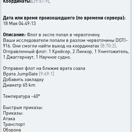
Координаты:
[29:61:9]
,
Дата или время произошедшего (по времени сервера):
18 Мая 04:49:13
Описание:
Флот в экспе попал в червоточену.
Ваши исследователи попали в разлом червоточины DOTI-
916. Они смогли найти выход на координатах
[8:70:2]
.
Отправленный флот: 1 Крейсер, 2 Линкор, 1 Уничтожитель,
1 Джаггернаут, 1 Научное судно.
Отправил флот на ближие врата соала
Врата JumpGate
[9:69:1]
Добавить закладку
Диаметр 65 km
Температура -40°
Быстрые приказы:
Приказы:
Атака
Транспорт
Оборона