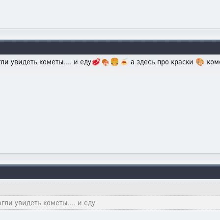
ли увидеть кометы.... и еду🥩🍖🍔🍝 а здесь про краски 🎨 ко
ли увидеть кометы.... и еду