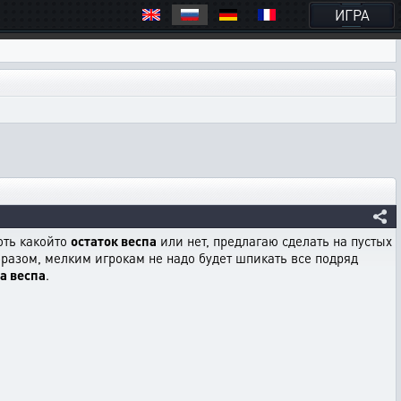
ИГРА
оть какойто
остаток веспа
или нет, предлагаю сделать на пустых
бразом, мелким игрокам не надо будет шпикать все подряд
а веспа
.