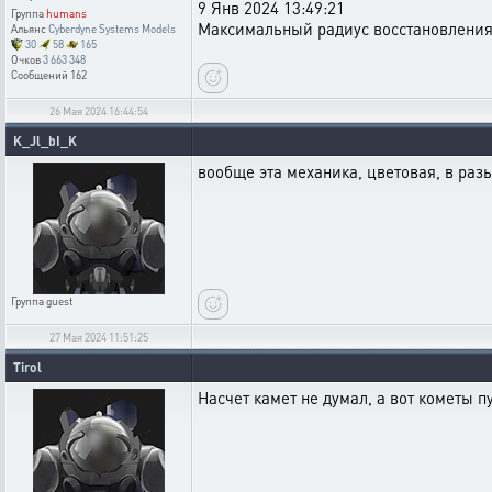
9 Янв 2024 13:49:21
Группа
humans
Максимальный радиус восстановления 
Альянс
Cyberdyne Systems Models
30
58
165
Очков
3 663 348
Сообщений
162
26 Мая 2024 16:44:54
K_Jl_bI_K
вообще эта механика, цветовая, в раз
Группа
guest
27 Мая 2024 11:51:25
Tirol
Насчет камет не думал, а вот кометы 