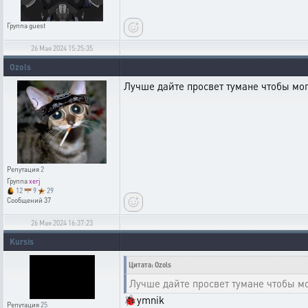
Группа
guest
26 Мая 2024 15:25:35
Ozols
Лучше дайте просвет тумане чтобы мог
Репутация
2
Группа
xerj
12
9
29
Сообщений
37
26 Мая 2024 16:37:23
Kursis
Цитата: Ozols
Лучше дайте просвет тумане чтобы мог
🐞ymnik
Репутация
25