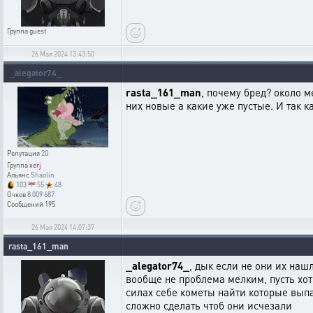
Группа
guest
26 Мая 2024 13:43:50
_alegator74_
rasta_161_man
, почему бред? около м
них новые а какие уже пустые. И так 
Репутация
20
Группа
xerj
Альянс
Shaolin
103
55
48
Очков
8 009 687
Сообщений
195
26 Мая 2024 14:07:37
rasta_161_man
_alegator74_
, дык если не они их наш
вообще не проблема мелким, пусть хоть
силах себе кометы найти которые выпа
сложно сделать чтоб они исчезали