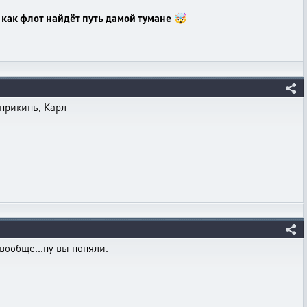
е как флот найдёт путь дамой тумане
🤯
 прикинь, Карл
вообще...ну вы поняли.