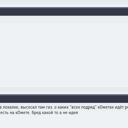
в локалке, высосал там газ. о каких "всех подряд" кОметах идёт
есть на кОмете. бред какой то а не идея