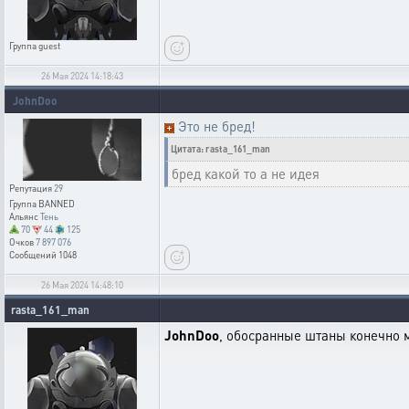
Группа
guest
26 Мая 2024 14:18:43
JohnDoo
Это не бред!
Цитата: rasta_161_man
бред какой то а не идея
Репутация
29
Группа
BANNED
Альянс
Тень
70
44
125
Очков
7 897 076
Сообщений
1048
26 Мая 2024 14:48:10
rasta_161_man
JohnDoo
, обосранные штаны конечно м