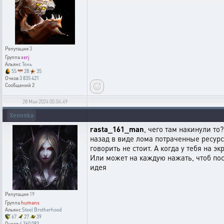
Репутация
3
Группа
xerj
Альянс
Тень
55
28
35
Очков
3 835 421
Сообщений
2
28 Мая 2024 00:04:49
Xenonka
rasta_161_man
, чего там накинули то
назад в виде лома потраченные ресур
говорить не стоит. А когда у тебя на
Или может на каждую нажать, чтоб посм
идея
Репутация
19
Группа
humans
Альянс
Steel Brotherhood
67
27
39
Очков
4 360 083