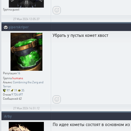
Группа
guest
27 Мая 2024 12:05:37
🐼
giperskriper
Убрать у пустых комет хвост
Репутация
16
Группа
humans
Альянс
Combining the Zerg and
Terran
97
19
35
Очков
9 724 697
Сообщений
62
27 Мая 2024 14:51:12
Arby
По идее кометы состоят в основном из