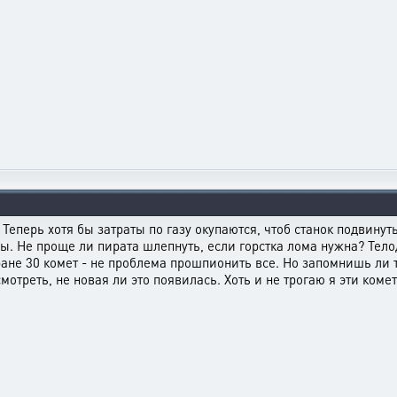
? Теперь хотя бы затраты по газу окупаются, чтоб станок подвинут
сы. Не проще ли пирата шлепнуть, если горстка лома нужна? Те
 экране 30 комет - не проблема прошпионить все. Но запомнишь л
отреть, не новая ли это появилась. Хоть и не трогаю я эти коме