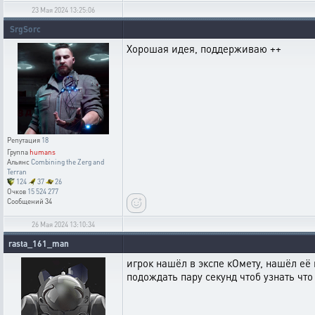
23 Мая 2024 13:25:06
SrgSorc
Хорошая идея, поддерживаю ++
Репутация
18
Группа
humans
Альянс
Combining the Zerg and
Terran
124
37
26
Очков
15 524 277
Сообщений
34
26 Мая 2024 13:10:34
rasta_161_man
игрок нашёл в экспе кОмету, нашёл её 
подождать пару секунд чтоб узнать что 