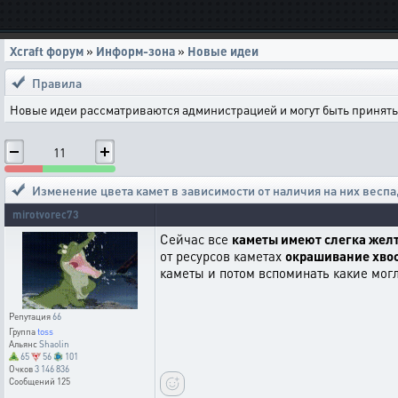
Xcraft форум
»
Информ-зона
»
Новые идеи
Правила
Новые идеи рассматриваются администрацией и могут быть приняты 
11
Изменение цвета камет в зависимости от наличия на них веспа
mirotvorec73
Сейчас все
каметы имеют слегка жел
от ресурсов каметах
окрашивание хво
каметы и потом вспоминать какие могл
Репутация
66
Группа
toss
Альянс
Shaolin
65
56
101
Очков
3 146 836
Сообщений
125