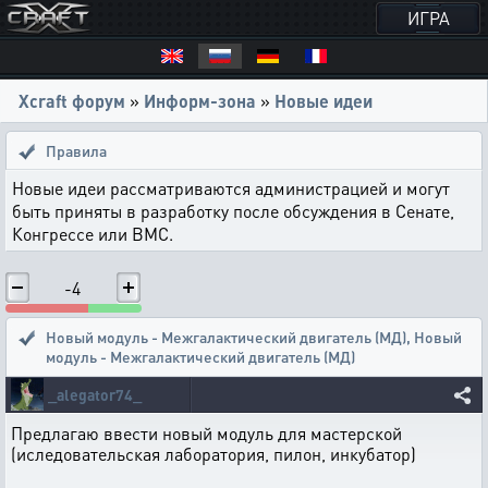
ИГРА
Xcraft форум
»
Информ-зона
»
Новые идеи
Правила
Новые идеи рассматриваются администрацией и могут
быть приняты в разработку после обсуждения в Сенате,
Конгрессе или ВМС.
-4
Новый модуль - Межгалактический двигатель (МД)
,
Новый
модуль - Межгалактический двигатель (МД)
_alegator74_
Предлагаю ввести новый модуль для мастерской
(иследовательская лаборатория, пилон, инкубатор)