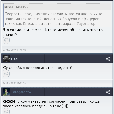
Цитата: _alegator74_
Скорость передвижения рассчитывается аналогично
наличия технологий, донатных бонусов и офицеров
таких как (Звезда смерти, Патриархат, Узурпатор)
Это сломало мне мозг. Кто то может объяснить что это
значит?
24 Мая 2024 10:48:13
Tirol
Юрка забыл перелогиниться видать бгг
24 Мая 2024 11:21:36
_alegator74_
xexexe
, с комментарием согласен, подправил, когда
писал казалось предельно ясно )))))