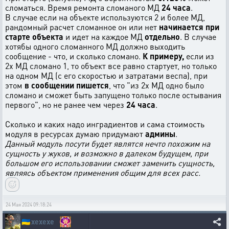
сломаться. Время ремонта сломаного МД
24 часа
.
В случае если на объекте используются 2 и более МД,
рандомный расчет сломанное он или нет
начинается при
старте объекта
и идет на каждое МД
отдельно
. В случае
хотябы одного сломанного МД должно выходить
сообщение - что, и сколько сломано.
К примеру,
если из
2х МД сломано 1, то объект все равно стартует, но только
на одном МД (с его скоростью и затратами веспа), при
этом
в сообщении пишется
, что "из 2х МД одно было
сломано и сможет быть запущено только после остывания
первого", но не ранее чем через
24 часа
.
Сколько и каких надо инградиентов и сама стоимость
модуля в ресурсах думаю придумают
админы
.
Данный модуль посути будет являтся нечто похожим на
сущность у жуков, и возможно в далеком будущем, при
большом его использовании сможет заменить сущность,
являясь объектом применения общим для всех расс.
24 Мая 2024 09:18:24
🇺🇦
xexexe