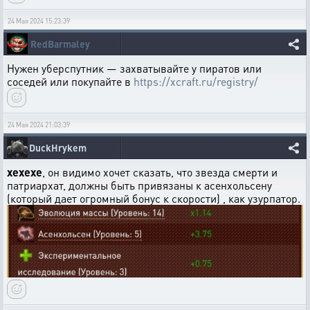
24 Мая 2024 15:23:39
RedBarmaley
Нужен уберспутник — захватывайте у пиратов или
соседей или покупайте в
https://xcraft.ru/registry/
24 Мая 2024 21:03:39
DuckHrykem
xexexe
, он видимо хочет сказать, что звезда смерти и
патриархат, должны быть привязаны к асенхольсену
(который дает огромный бонус к скорости) , как узурпатор.