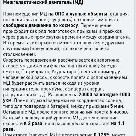
Межгалактический двигатель (МД)
При помещении МД
на ОПС и лунные объекты
(станция,
потрошитель планет, сущность) позволяет им начать
свободное движение по космосу
. Перемещение
происходит как ряд подготовок к прыжкам и прыжков
через равные промежутки времени между координатами.
Во время таких прыжков может столкнуться с другими
спутниками (при условии, что включена галочка
столкновение).
Скорость передвижения рассчитывается аналогично
скоростям движения флагманов таких как у Звезды
смерти, Патриархата, Узурпатора (тоесть к примеру у
человеческой рассы, скорость полета с использованием
МД будет рассчитываться исходя из уровня
гипердвигателя, премиума, офицера генерал,
разрушителя и т.д.). Расход веспа
20000 за каждые 1000
укм
. Время отдыха (задержки на координатах солнца,
типо для подзарядки батарей) между прыжками
5 мин
.
Остывание МД после полного окончания полета
6 часов
.
Каждый последующий уровень МД дает увеличение
скорости
в 2 раза
, но и расход веспа возрастает
на 1.1
раза
.
При старте (запуске) МД с вероятностью
0.125%
может