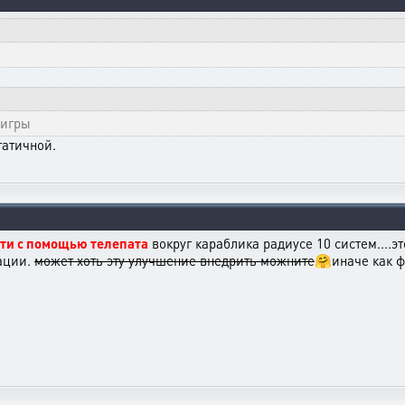
 игры
татичной.
ти с помощью телепата
вокруг караблика радиусе 10 систем....
тации.
может хоть эту улучшение внедрить можните
🤗иначе как ф