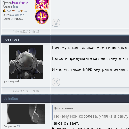
Группа
Head cluster
Альянс
Тень
239
103
240
Очков
49 401 597
Сообщений
394
4 Июня 2024 01:16:21
_destroyer_
Почему такая великая Арма и не как е
Вы хоть придумайте как её скинуть хо
И что это такое ВМФ внутриматочная 
Группа
guest
4 Июня 2024 01:24:04
JohnDoo
Цитата: xexexe
Почему мои королева, упячка и бакл
Такое бывает.
Репутация
29
Родились девочками, а осознали что 