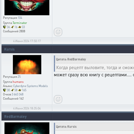
Репутация
104
Группа
Terminator
36
16
33
Сообщений
2808
4 Июня 2024 17:50:17
Kursis
Цитата: RedBarmaley
Когда рецепт выловите, тогда и смож
может сразу всю книгу с рецептами.... 
Репутация
25
Группа
humans
Альянс
Cyberdyne Systems Models
30
58
165
Очков
3 663 348
Сообщений
162
4 Июня 2024 18:35:04
RedBarmaley
Цитата: Kursis