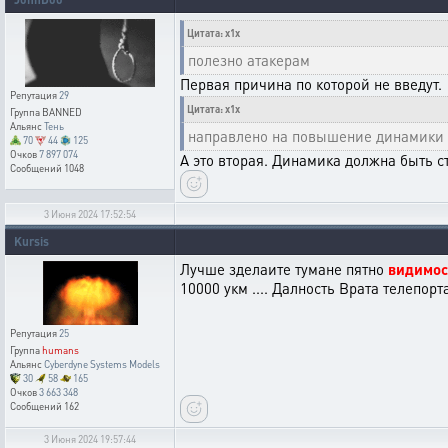
Цитата: x1x
полезно атакерам
Первая причина по которой не введут.
Репутация
29
Цитата: x1x
Группа
BANNED
Альянс
Тень
направлено на повышение динамики
70
44
125
Очков
7 897 074
А это вторая. Динамика должна быть с
Сообщений
1048
3 Июня 2024 17:52:54
Kursis
Лучше зделаите тумане пятно
видимос
10000 укм .... Далность Врата телепор
Репутация
25
Группа
humans
Альянс
Cyberdyne Systems Models
30
58
165
Очков
3 663 348
Сообщений
162
3 Июня 2024 19:57:44