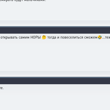
открывать самим НОРЫ 🤔 тогда и повеселиться сможем🤣...теха-
те.