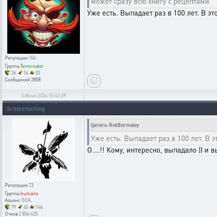
может сразу всю книгу с рецептами
Уже есть. Выпадает раз в 100 лет. В э
Репутация
104
Группа
Terminator
36
16
33
Сообщений
2808
5 Июня 2024 15:42:39
Schmetterling
Цитата: RedBarmaley
Уже есть. Выпадает раз в 100 лет. В 
О....!! Кому, интересно, выпадало )) и 
Репутация
73
Группа
humans
Альянс
OCA
79
60
146
Очков
2 854 425