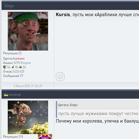
Slegs
Kursis
, пусть мои кАраблики лучше сг
Репутация
23
Группа
humans
Альянс
SITH Empire
54
30
26
Очков
3 432 425
Сообщений
17
3 Июня 2024 21:26:29
🇺🇦
xexexe
Цитата: Slegs
пусть лучше мужиками помрут честно!
Почему мои королева, упячка и баклу
Репутация
318