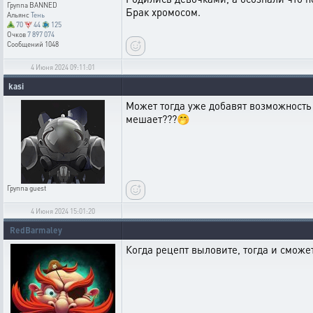
Группа
BANNED
Брак хромосом.
Альянс
Тень
70
44
125
Очков
7 897 074
Сообщений
1048
4 Июня 2024 09:11:01
kasi
Может тогда уже добавят возможность 
мешает???🤭
Группа
guest
4 Июня 2024 15:01:20
RedBarmaley
Когда рецепт выловите, тогда и сможе