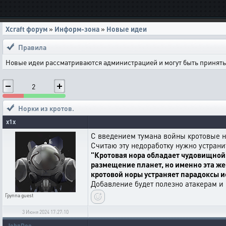
Xcraft форум
»
Информ-зона
»
Новые идеи
Правила
Новые идеи рассматриваются администрацией и могут быть приняты 
2
Норки из кротов.
x1x
С введением тумана войны кротовые но
Считаю эту недоработку нужно устрани
"Кротовая нора обладает чудовищной 
размещение планет, но именно эта же
кротовой норы устраняет парадоксы и
Добавление будет полезно атакерам и
Группа
guest
3 Июня 2024 17:27:10
JohnDoo