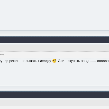
ете.
супер рецепт называть находку 🧐 Или покупать за хд ...... ооооо