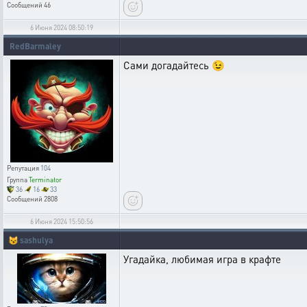
Сообщений
46
6 Июня 2024 08:50:19
RedBarmaley
Сами догадайтесь 😉
Репутация
104
Группа
Terminator
36
16
33
Сообщений
2808
6 Июня 2024 15:50:56
😼
sashulya
Угадайка, любимая игра в крафте