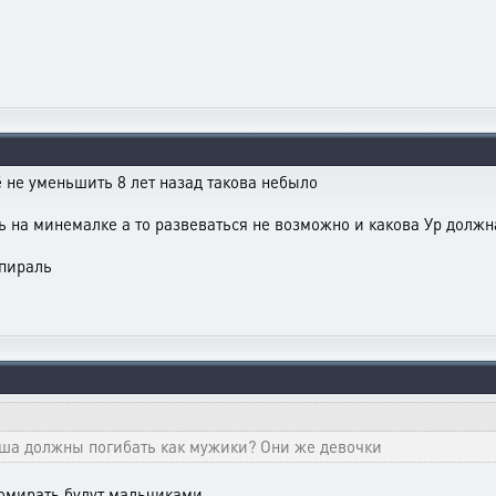
ё не уменьшить 8 лет назад такова небыло
ть на минемалке а то развеваться не возможно и какова Ур долж
спираль
уша должны погибать как мужики? Они же девочки
помирать будут мальчиками.