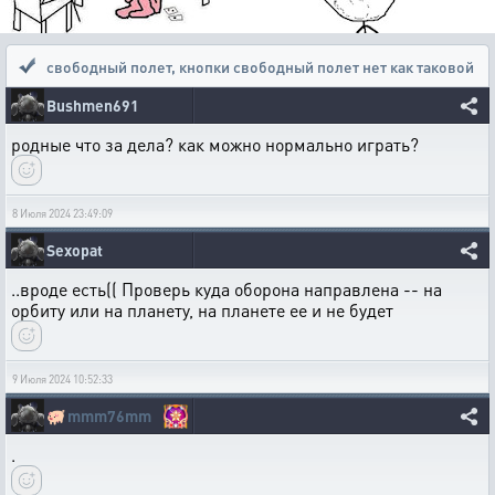
свободный полет
,
кнопки свободный полет нет как таковой
Bushmen691
родные что за дела? как можно нормально играть?
8 Июля 2024 23:49:09
Sexopat
..вроде есть(( Проверь куда оборона направлена -- на
орбиту или на планету, на планете ее и не будет
9 Июля 2024 10:52:33
🐖
mmm76mm
.