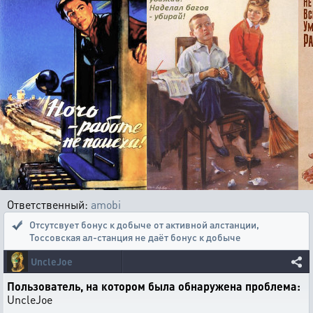
Ответственный:
amobi
Отсутсвует бонус к добыче от активной алстанции
,
Тоссовская ал-станция не даёт бонус к добыче
UncleJoe
Пользователь, на котором была обнаружена проблема:
UncleJoe