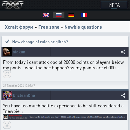
ИГРА
Xcraft форум
»
Free zone
»
Newbie questions
New change of rules or glitch?
alekan
From today i cant attck opc of 20000 points or players below
my ponts...what the hec happen?ps my points are 60000...
27 Декабря 2024 17:02:47
UncleanOne
You have too much battle experience to be still considered a
“newbie”: