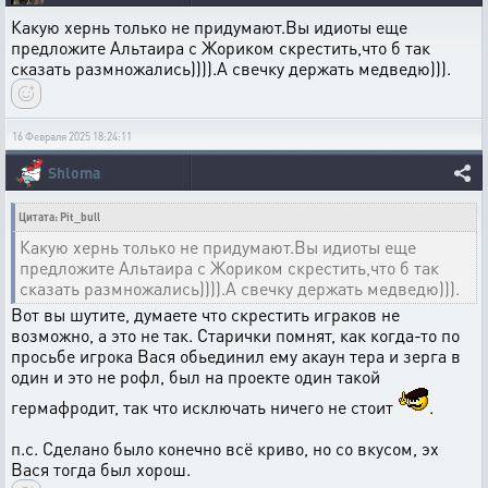
Какую хернь только не придумают.Вы идиоты еще
предложите Альтаира с Жориком скрестить,что б так
сказать размножались)))).А свечку держать медведю))).
16 Февраля 2025 18:24:11
Shloma
Цитата: Pit_bull
Какую хернь только не придумают.Вы идиоты еще
предложите Альтаира с Жориком скрестить,что б так
сказать размножались)))).А свечку держать медведю))).
Вот вы шутите, думаете что скрестить играков не
возможно, а это не так. Старички помнят, как когда-то по
просьбе игрока Вася обьединил ему акаун тера и зерга в
один и это не рофл, был на проекте один такой
гермафродит, так что исключать ничего не стоит
.
п.с. Сделано было конечно всё криво, но со вкусом, эх
Вася тогда был хорош.