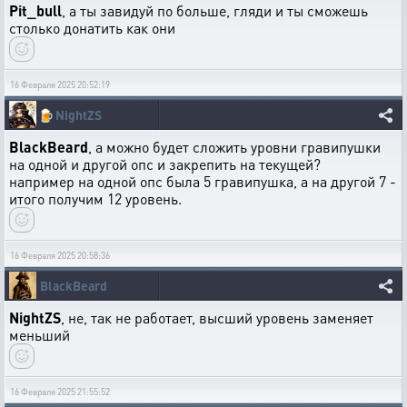
Pit_bull
, а ты завидуй по больше, гляди и ты сможешь
столько донатить как они
16 Февраля 2025 20:52:19
🍺
NightZS
BlackBeard
, а можно будет сложить уровни гравипушки
на одной и другой опс и закрепить на текущей?
например на одной опс была 5 гравипушка, а на другой 7 -
итого получим 12 уровень.
16 Февраля 2025 20:58:36
BlackBeard
NightZS
, не, так не работает, высший уровень заменяет
меньший
16 Февраля 2025 21:55:52