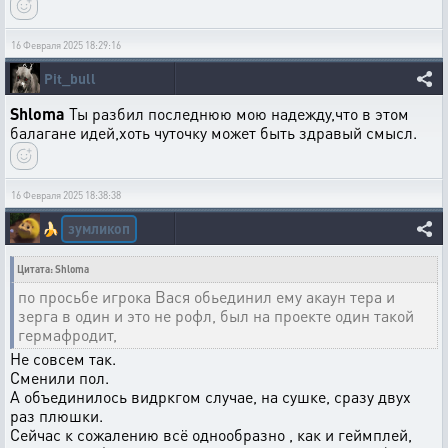
16 Февраля 2025 18:29:16
Pit_bull
Shloma
Ты разбил последнюю мою надежду,что в этом
балагане идей,хоть чуточку может быть здравый смысл.
16 Февраля 2025 18:38:38
зумликоп
🍌
Цитата: Shloma
по просьбе игрока Вася обьединил ему акаун тера и
зерга в один и это не рофл, был на проекте один такой
гермафродит,
Не совсем так.
Сменили пол.
А объединилось видркгом случае, на сушке, сразу двух
раз плюшки.
Сейчас к сожалению всё однообразно , как и геймплей,