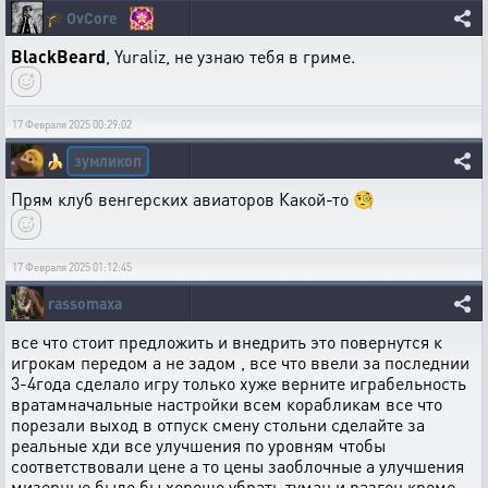
🎓
OvCore
BlackBeard
, Yuraliz, не узнаю тебя в гриме.
17 Февраля 2025 00:29:02
зумликоп
🍌
Прям клуб венгерских авиаторов Какой-то 🧐
17 Февраля 2025 01:12:45
rassomaxa
все что стоит предложить и внедрить это повернутся к
игрокам передом а не задом , все что ввели за последнии
3-4года сделало игру только хуже верните играбельность
вратамначальные настройки всем корабликам все что
порезали выход в отпуск смену стольни сделайте за
реальные хди все улучшения по уровням чтобы
соответствовали цене а то цены заоблочные а улучшения
мизерные было бы хорошо убрать туман и разгон кроме