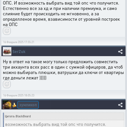
ОПС. И возможность выбрать вид той опс что получится.
Естественно все за хд и при наличии премиума, и само
слияние будет происходить не мгновенно, а за
определленое время, взависимости от уровней построек
на ОПС
16 Февраля 2025 17:55:21
SerZuk
Ну в ответ на такое могу только предложить совместить
три аккаунта всех расс в один с суммой офицеров, да чтоб
можно выбирать плюшки, ватрушки да ключи от квартиры
где деньги лежат )))))
16 Февраля 2025 18:05:23
зумликоп
🍌
Цитата: BlackBeard
возможность выбрать вид той опс что получится.