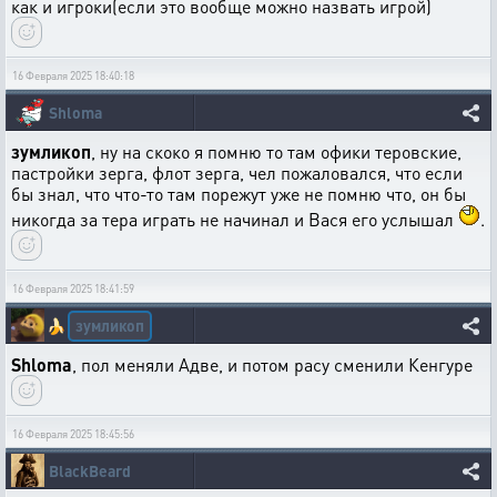
как и игроки(если это вообще можно назвать игрой)
16 Февраля 2025 18:40:18
Shloma
зумликоп
, ну на скоко я помню то там офики теровские,
пастройки зерга, флот зерга, чел пожаловался, что если
бы знал, что что-то там порежут уже не помню что, он бы
никогда за тера играть не начинал и Вася его услышал
.
16 Февраля 2025 18:41:59
зумликоп
🍌
Shloma
, пол меняли Адве, и потом расу сменили Кенгуре
16 Февраля 2025 18:45:56
BlackBeard