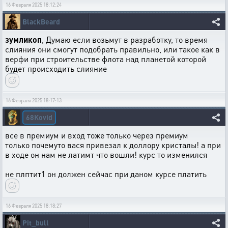
16 Февраля 2025 18:12:24
BlackBeard
зумликоп
, Думаю если возьмут в разработку, то время
слияния они смогут подобрать правильно, или такое как в
верфи при строительстве флота над планетой которой
будет происходить слияние
16 Февраля 2025 18:17:13
68Kovid
все в премиум и вход тоже только через премиум
только почемуто вася привезал к доллору кристалы! а при
в ходе он нам не латимт что вошли! курс то изменился
не плптит1 он должен сейчас при даном курсе платить
16 Февраля 2025 18:18:27
Pit_bull