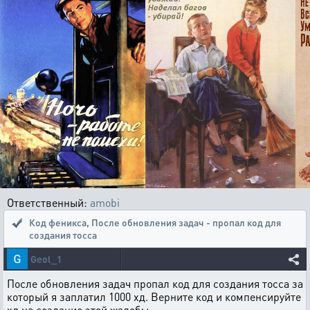
Ответственный:
amobi
Код феникса
,
После обновления задач - пропал код для
создания тосса
Geol_1
После обновления задач пропал код для создания тосса за
который я заплатил 1000 хд. Верните код и компенсируйте
хд на создание этой жалобы.