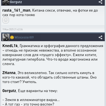
Gorgutz
rasta_161_man
, Китана секси, отвечаю, на фотки ее до
сих пор кота гоняю
9 Мая 2025 21:42:04
😲
Win4ester89
KnedL1k
, Грамматика и орфография данного предложения
– отнюдь не признак невежества, а вполне осознанное
коверкание слов для «пущего эффекту». Ежели хотите,
литературная гипербола. Что-то вроде жаргонизма или
сленга.
ZHanna
, Это великолепно. Так сильно хотеть кинуть в
кого-то какахой, что обгадить собственные штаны. Оно
того стоит? Учитель.
Gorgutz
, Еще варианты на тему:
- Земля в иллюминаторе видна...
- А тот газ - это точно веспен?