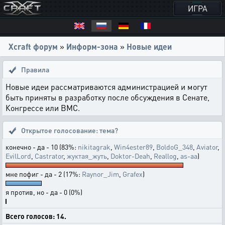
ИГРА
Xcraft форум
»
Информ-зона
»
Новые идеи
Правила
Новые идеи рассматриваются администрацией и могут
быть приняты в разработку после обсуждения в Сенате,
Конгрессе или ВМС.
Открытое голосование:
тема?
конечно - да - 10 (83%:
nikitagrak
,
Win4ester89
,
BoldoG_348
,
Aviator
,
EvilLord
,
Castrator
,
жуктая_жуть
,
Doktor-Deah
,
Reallog
,
as-aa
)
мне пофиг - да - 2 (17%:
Raynor_Jim
,
Grafex
)
я против, но - да - 0 (0%)
Всего голосов: 14.