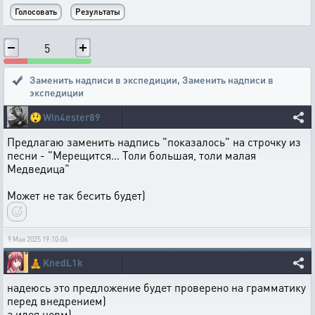
5
Заменить надписи в экспедиции
,
Заменить надписи в
экспедиции
😲
Win4ester89
Предлагаю заменить надпись "показалось" на строчку из
песни - "Мерещится... Толи большая, толи малая
Медведица"
Может не так бесить будет)
9 Мая 2025 19:10:06
🧘
KnedL1k
надеюсь это предложение будет проверено на грамматику
перед внедрением)
а идея норм)