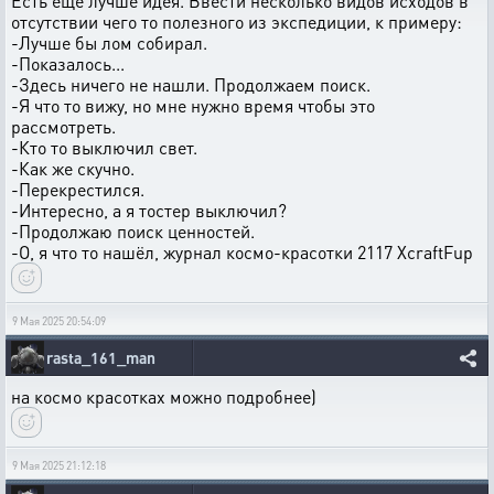
Есть ещё лучше идея. Ввести несколько видов исходов в
отсутствии чего то полезного из экспедиции, к примеру:
-Лучше бы лом собирал.
-Показалось...
-Здесь ничего не нашли. Продолжаем поиск.
-Я что то вижу, но мне нужно время чтобы это
рассмотреть.
-Кто то выключил свет.
-Как же скучно.
-Перекрестился.
-Интересно, а я тостер выключил?
-Продолжаю поиск ценностей.
-О, я что то нашёл, журнал космо-красотки 2117 XcraftFup
9 Мая 2025 20:54:09
rasta_161_man
на космо красотках можно подробнее)
9 Мая 2025 21:12:18