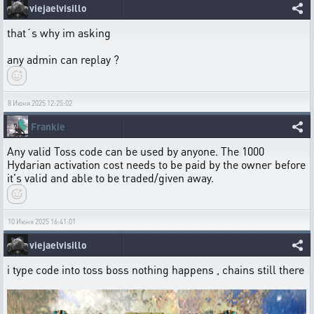
viejaelvisillo
that´s why im asking
any admin can replay ?
8 Июня 2025 12:25:02
Frankie
Any valid Toss code can be used by anyone. The 1000
Hydarian activation cost needs to be paid by the owner before
it's valid and able to be traded/given away.
10 Июня 2025 16:41:01
viejaelvisillo
i type code into toss boss nothing happens , chains still there