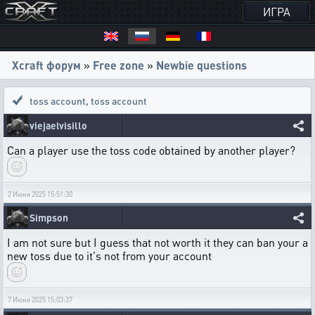
ИГРА
Xcraft форум
»
Free zone
»
Newbie questions
toss account
,
toss account
viejaelvisillo
Can a player use the toss code obtained by another player?
2 Июня 2025 15:51:30
Simpson
I am not sure but I guess that not worth it they can ban your a
new toss due to it's not from your account
7 Июня 2025 15:03:37