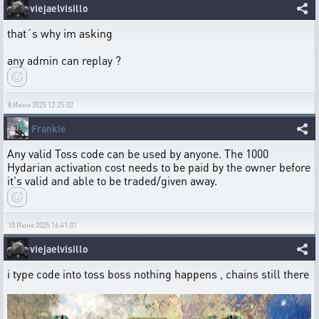
viejaelvisillo
that´s why im asking
any admin can replay ?
8 Июня 2025 12:25:02
Frankie
Any valid Toss code can be used by anyone. The 1000
Hydarian activation cost needs to be paid by the owner before
it's valid and able to be traded/given away.
10 Июня 2025 16:41:01
viejaelvisillo
i type code into toss boss nothing happens , chains still there