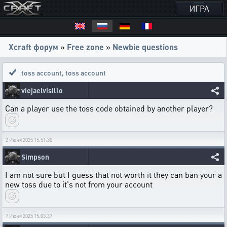
ИГРА
Xcraft форум
»
Free zone
»
Newbie questions
toss account
,
toss account
viejaelvisillo
Can a player use the toss code obtained by another player?
2 Июня 2025 15:51:30
Simpson
I am not sure but I guess that not worth it they can ban your a
new toss due to it's not from your account
7 Июня 2025 15:03:37