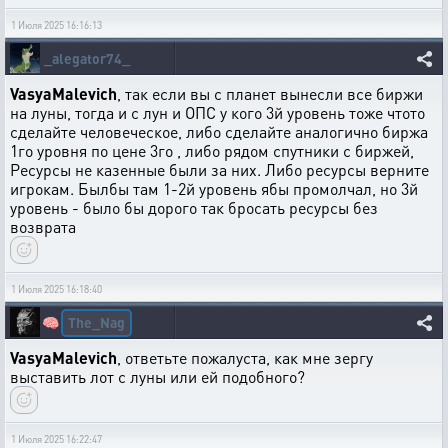
1 Июля 2025 16:16:13
_alegator74_
VasyaMalevich
, так если вы с планет вынесли все биржи
на луны, тогда и с лун и ОПС у кого 3й уровень тоже чтото
сделайте человеческое, либо сделайте аналогично биржа
1го уровня по цене 3го , либо рядом спутники с биржей,
Ресурсы не казенные были за них. Либо ресурсы верните
игрокам. Былбы там 1-2й уровень ябы промолчал, но 3й
уровень - было бы дорого так бросать ресурсы без
возврата
1 Июля 2025 16:18:40
The_Nag
🧠
VasyaMalevich
, ответьте пожалуста, как мне зергу
выставить лот с луны или ей подобного?
1 Июля 2025 16:22:47