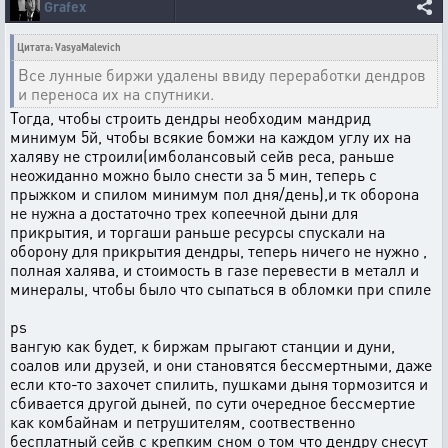
Grafex
Цитата: VasyaMalevich
Все лунные биржи удалены ввиду переработки дендров
и переноса их на спутники.
Тогда, чтобы строить дендры необходим мандрид
минимум 5й, чтобы всякие бомжи на каждом углу их на
халяву не строили(имболансовый сейв реса, раньше
неожиданно можно было снести за 5 мин, теперь с
прыжком и спилом минимум пол дня/день),и тк оборона
не нужна а достаточно трех копеечной дыни для
прикрытия, и торгаши раньше ресурсы спускали на
оборону для прикрытия дендры, теперь ничего не нужно ,
полная халява, и стоимость в газе перевести в металл и
минералы, чтобы было что сыпаться в обломки при спиле
ps
вангую как будет, к биржам прыгают станции и дуни,
соалов или друзей, и они становятся бессмертными, даже
если кто-то захочет спилить, пушками дыня тормозится и
сбивается другой дыней, по сути очередное бессмертие
как комбайнам и петрушителям, соотвественно
бесплатный сейв с крепким сном о том что дендру снесут