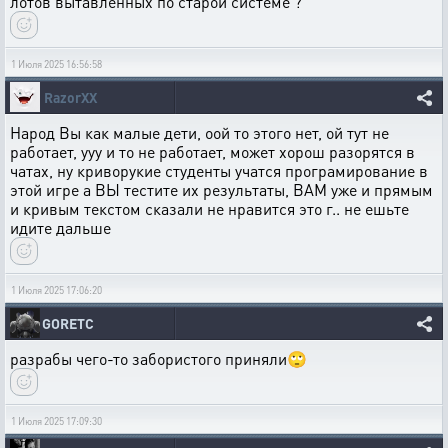
лотов вытавленных по старой системе ?
1 Июля 2025 16:56:58
RazorXX
Народ Вы как малые дети, оой то этого нет, ой тут не
работает, ууу и то не работает, может хорош разорятся в
чатах, ну криворукие студенты учатся програмирование в
этой игре а ВЫ тестите их результаты, ВАМ уже и прямым
и кривым текстом сказали не нравится это г.. не ешьте
идите дальше
1 Июля 2025 17:06:20
GORETC
разрабы чего-то забористого приняли🙄
1 Июля 2025 17:09:30