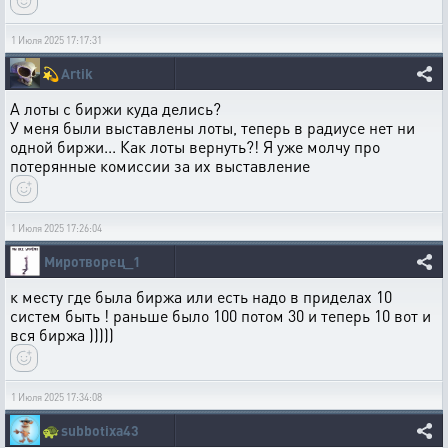
1 Июля 2025 17:17:31
💫
Artik
А лоты с биржи куда делись?
У меня были выставлены лоты, теперь в радиусе нет ни
одной биржи... Как лоты вернуть?! Я уже молчу про
потерянные комиссии за их выставление
1 Июля 2025 17:26:04
Миротворец_1
к месту где была биржа или есть надо в приделах 10
систем быть ! раньше было 100 потом 30 и теперь 10 вот и
вся биржа )))))
1 Июля 2025 17:34:08
🐢
subbotixa43