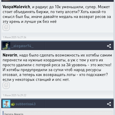
VasyaMalevich
, и радиус до 10к уменьшили, супер. Может
стоит объединять биржи, по типу алсети? Хоть какой-то
смысл был бы, иначе давайте медаль на возврат ресов за
эту хрень и лучше уж без неё
1 Июля 2025 16:27:34
_alegator74_
Navarin
, надо было сделать возможность их хотябы самим
перенести на нужные координаты, а уж с тем у кого их
просто удалили с потерей реса за 3й уровень - это жестко!
И хотябы предупредили за сутки чтоб народ ресурсы
отозвал, а теперь как возвращать лоты - кто подскажет?
если у некоторых станций и опс нет.
1 Июля 2025 16:29:22
🐢
subbotixa43
Цитата: Navarin