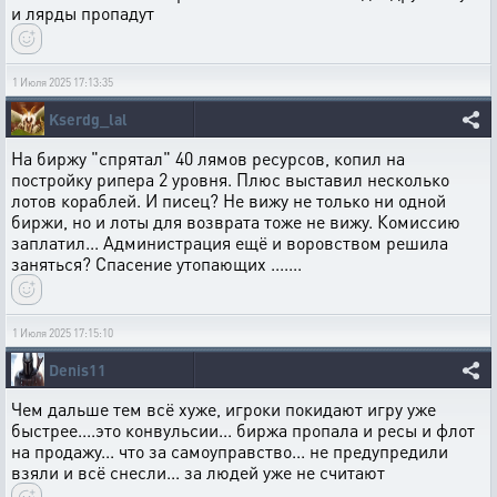
и лярды пропадут
1 Июля 2025 17:13:35
Kserdg_lal
На биржу "спрятал" 40 лямов ресурсов, копил на
постройку рипера 2 уровня. Плюс выставил несколько
лотов кораблей. И писец? Не вижу не только ни одной
биржи, но и лоты для возврата тоже не вижу. Комиссию
заплатил... Администрация ещё и воровством решила
заняться? Спасение утопающих .......
1 Июля 2025 17:15:10
Denis11
Чем дальше тем всё хуже, игроки покидают игру уже
быстрее....это конвульсии... биржа пропала и ресы и флот
на продажу... что за самоуправство... не предупредили
взяли и всё снесли... за людей уже не считают