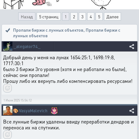
Назад
5 страниц
1
2
3
4
5
Далее
Пропали биржи с лунных объектов
,
Пропали биржи с
лунных объектов
_alegator74_
Добрый день у меня на лунах 1654:25:1, 1698:19:8,
1717:30:1
было 3 биржи 3го уровня (хотя и не работали но были),
сейчас они пропали!
Прошу либо их вернуть либо компенсировать ресурсами!
1 Июля 2025 15:54:12
🎨
VasyaMalevich
Все лунные биржи удалены ввиду переработки дендров и
переноса их на спутники.