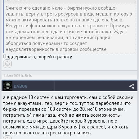
Считаю что сделано мало - биржи нужно вообще
удалить, вернуть треть ресурсов в виде медали которую
можно активировать только на планке где она была.
Ресурсы и флот можно покупать на страничке Премиум
там адекватная цена да и скидки часто бывают. Жду с
нетерпением реализации, а то администрация
обходиться полумерами что создает
неудовлетворенность в игровом сообществе
Поддерживаю,скорей в работу
1 Июля 2025 16:30:16
DABOG
а в радисе 10 систем с кем торговать. сам с собой своими
тремя акаунтами . тер, зерг и тос. тут ток переболели что
биржи порезали со 100 систем до 30, но10 это ниочем.
потратить 64 ляма газа, чтоб
не иметь
возможность
потратить хд в игре. давайте первый уровень, но с
возможностями дендры 3 уровня ( как ранее), чтоб хоть
понятно было на что ресы потратились.