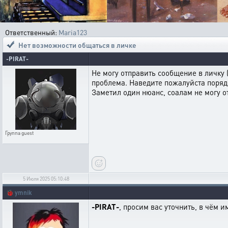
Ответственный:
Maria123
Нет возможности общаться в личке
-PIRAT-
Не могу отправить сообщение в личку (
проблема. Наведите пожалуйста порядо
Заметил один нюанс, соалам не могу о
Группа
guest
5 Июля 2025 05:10:48
🐞
ymnik
-PIRAT-
, просим вас уточнить, в чём