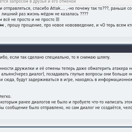
ется запросом в друзья и его отменой
отправляться, спасибо Attak.... ,-но почему так то???, раньше со
е лишний раз жизнь мёдом не казалась ????
 всё не просто и не просто )))
як
, прошу прощение, про новое нововведение, и чО терь всем кто
 ибо, если так сделано специально, то я снимаю шляпу.
енности дружилки и её отмены теперь даже обматерить атакера не
 альянс(через диалог), позадавать глупые вопросы они больше не
ли сюда, будут задерживаться в игре, находясь в информационно
легко.
 которым ранее диалогов не было и пробуете что-то написать это
 бы сообщение было отправлено, но сам диалог не создаётся, чел