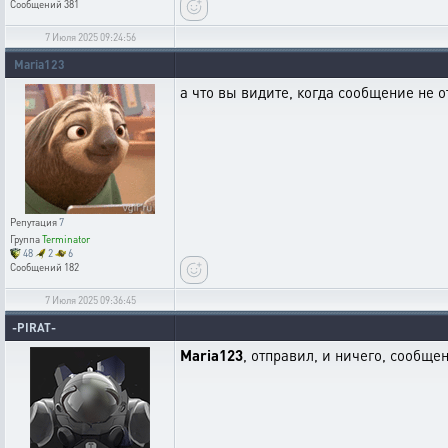
Сообщений
381
7 Июля 2025 09:24:56
Maria123
а что вы видите, когда сообщение не 
Репутация
7
Группа
Terminator
48
2
6
Сообщений
182
7 Июля 2025 09:36:45
-PIRAT-
Maria123
, отправил, и ничего, сообще