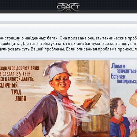
страции о найденных багах. Она призвана решать технические пробл
сообщить. Для того чтобы указать глюк или баг нужно создать новую т
мулировать суть Вашей проблемы. Если описанная проблема произошла н