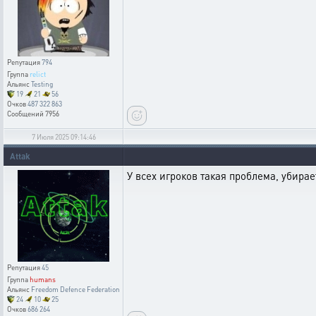
Репутация
794
Группа
relict
Альянс
Testing
19
21
56
Очков
487 322 863
Сообщений
7956
7 Июля 2025 09:14:46
Attak
У всех игроков такая проблема, убирае
Репутация
45
Группа
humans
Альянс
Freedom Defence Federation
24
10
25
Очков
686 264