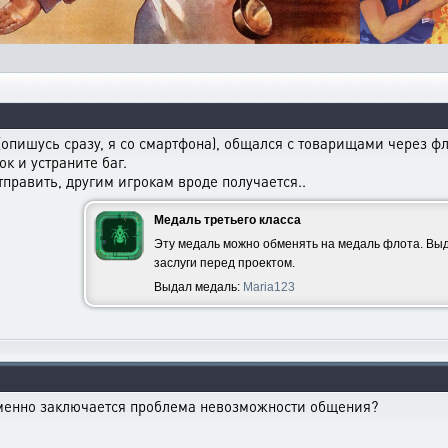
опишусь сразу, я со смартфона), общался с товарищами через флу
к и устраните баг.
тправить, другим игрокам вроде получается..
Медаль третьего класса
Эту медаль можно обменять на медаль флота. Выд
заслуги перед проектом.
Выдал медаль:
Maria123
 именно заключается проблема невозможности общения?