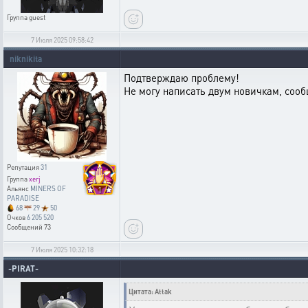
Группа
guest
7 Июля 2025 09:58:42
niknikita
Подтверждаю проблему!
Не могу написать двум новичкам, соо
Репутация
31
Группа
xerj
1
Альянс
MINERS OF
PARADISE
68
29
50
Очков
6 205 520
Сообщений
73
7 Июля 2025 10:32:18
-PIRAT-
Цитата: Attak