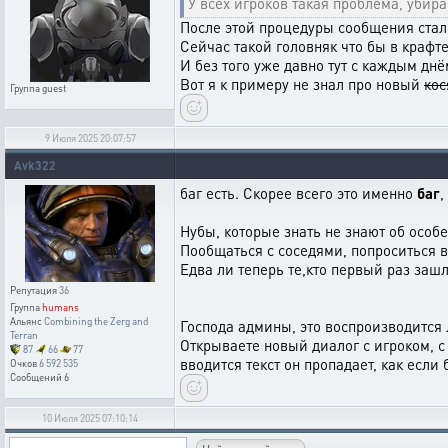
У всех игроков такая проблема, убира
После этой процедуры сообщения стали 
Сейчас такой головняк что бы в крафт
И без того уже давно тут с каждым днём
Вот я к примеру не знал про новый
кос
Группа
guest
9 Июля 2025 20:07:57
Avk322
баг есть. Скорее всего это именно
баг
,
Нубы, которые знать не знают об особ
Пообщаться с соседями, попроситься в
Едва ли теперь те,кто первый раз заш
Репутация
36
Группа
humans
Альянс
Combining the Zerg and
Господа админы, это воспроизводится 
Terran
Открываете новый диалог с игроком, с
87
66
77
вводится текст он пропадает, как если
Очков
6 592 535
Сообщений
6
10 Июля 2025 07:10:14