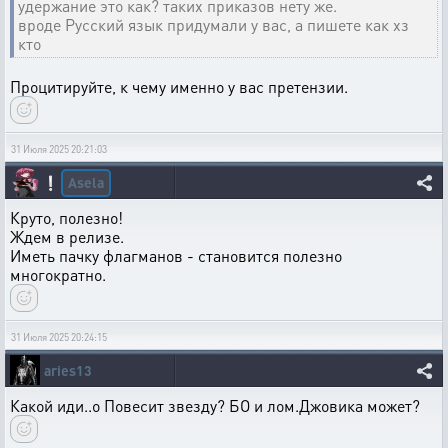
удержание это как? таких приказов нету же.
вроде Русский язык придумали у вас, а пишете как хз
кто
Процитируйте, к чему именно у вас претензии.
31 Июля 2025 20:21:03
Asela
❕
Круто, полезно!
Ждем в релизе.
Иметь пачку флагманов - становится полезно
многократно.
31 Июля 2025 20:24:15
aries13
Какой иди..о Повесит звезду? БО и лом.Джовика может?