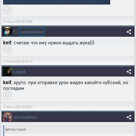
31 Июля 2025 20:18:04
easykatkka
⚫
keif
, считаю что ему нужно выдать жука)))
31 Июля 2025 20:19:19
Liquid
keif
, круто. при отправке урон виден какойто нубский, но
поглядим
31 Июля 2025 20:20:27
UncleanOne
Цитата: Liquid