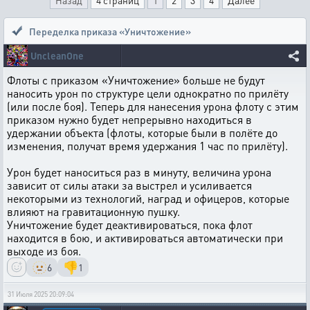
Назад
4 страниц
1
2
3
4
Далее
Переделка приказа «Уничтожение»
UncleanOne
Флоты с приказом «Уничтожение» больше не будут
наносить урон по структуре цели однократно по прилёту
(или после боя). Теперь для нанесения урона флоту с этим
приказом нужно будет непрерывно находиться в
удержании объекта (флоты, которые были в полёте до
изменения, получат время удержания 1 час по прилёту).
Урон будет наноситься раз в минуту, величина урона
зависит от силы атаки за выстрел и усиливается
некоторыми из технологий, наград и офицеров, которые
влияют на гравитационную пушку.
Уничтожение будет деактивироваться, пока флот
находится в бою, и активироваться автоматически при
выходе из боя.
🫥
👎
6
1
31 Июля 2025 20:09:04