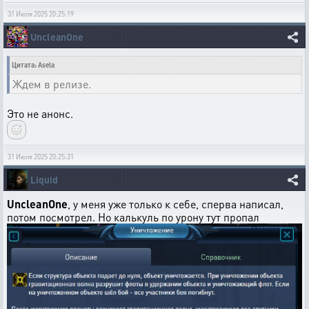
31 Июля 2025 20:25:19
UncleanOne
Цитата: Asela
Ждем в релизе.
Это не анонс.
31 Июля 2025 20:25:31
Liquid
UncleanOne
, у меня уже только к себе, сперва написал,
потом посмотрел. Но калькуль по урону тут пропал