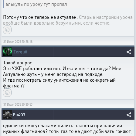
алькуль по урону тут пропал
Потому что он теперь не актуален.
Старые настройки урона
вообще были довольно безумными, если честно.
31 Июля 2025 20:28:18
Zergu8
Такой вопрос.
Это УЖЕ работает или нет. И если нет - то когда? Мне
Актуально жуть - у меня астероид на подходе.
И где посмотреть силу уничтожения на конкретный
флагман?
31 Июля 2025 20:30:53
Pu4O7
одиночки смогут часами пилить планеты при наличии
нужных флагманов? топы газ то не дают добывать гоняют,