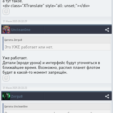
а тут такое.
<div class="XTranslate" style="all: unset;"></div>
31 Июля 2025 20:32:29
UncleanOne
Цитата: Zergu8
Это УЖЕ работает или нет.
Уже работает.
Детали (вроде урона) и интерфейс будут уточняться в
ближайшее время. Возможно, распил планет флотом
будет в какой-то момент запрещён.
31 Июля 2025 20:33:23
Zergu8
Цитата: UncleanOne