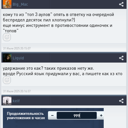
Big_Mac
кому то из "топ 3 аулов" опять в ответку на очередной
беспредел десяток пил хлопнули?)
еще минус инструмент в противостоянии одиночек и
"топов"
31 Июля 2025 20:15:07
Liquid
удержание это как? таких приказов нету же.
вроде Русский язык придумали у вас, а пишете как хз кто
31 Июля 2025 20:16:57
keif