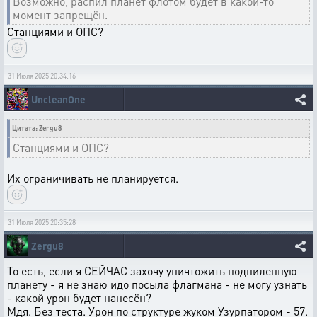
Возможно, распил планет флотом будет в какой-то
момент запрещён.
Станциями и ОПС?
31 Июля 2025 20:34:16
UncleanOne
Цитата: Zergu8
Станциями и ОПС?
Их ограничивать не планируется.
31 Июля 2025 20:35:28
Zergu8
То есть, если я СЕЙЧАС захочу уничтожить подпиленную
планету - я не знаю идо посыла флагмана - не могу узнать
- какой урон будет нанесён?
Мдя. Без теста. Урон по структуре жуком Узурпатором - 57.