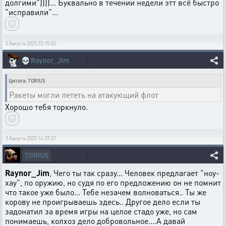
долгими"))))... Буквально в течении недели этт всё быстро
"исправили"...
2 Августа 2025 23:15:55
💀
Raynor_Jim
Цитата: TORIUS
Ракеты могли лететь на атакующий флот
Хорошо тебя торкнуло.
3 Августа 2025 14:37:31
TORIUS
Raynor_Jim
, Чего ты так сразу... Человек предлагает "ноу-
хау", по оружию, но судя по его предложению он не помнит
что такое уже было... Тебе незачем волноваться.. Ты же
корову не проигрываешь здесь.. Другое дело если ты
задонатил за время игры на целое стадо уже, но сам
понимаешь, колхоз дело добровольное....А давай