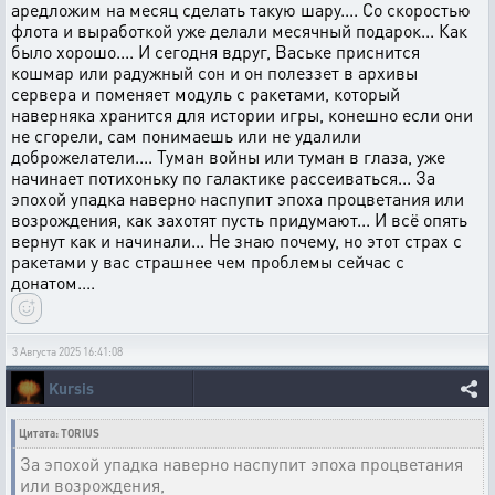
аредложим на месяц сделать такую шару.... Со скоростью
флота и выработкой уже делали месячный подарок... Как
было хорошо.... И сегодня вдруг, Ваське приснится
кошмар или радужный сон и он полеззет в архивы
сервера и поменяет модуль с ракетами, который
наверняка хранится для истории игры, конешно если они
не сгорели, сам понимаешь или не удалили
доброжелатели.... Туман войны или туман в глаза, уже
начинает потихоньку по галактике рассеиваться... За
эпохой упадка наверно наспупит эпоха процветания или
возрождения, как захотят пусть придумают... И всё опять
вернут как и начинали... Не знаю почему, но этот страх с
ракетами у вас страшнее чем проблемы сейчас с
донатом....
3 Августа 2025 16:41:08
Kursis
Цитата: TORIUS
За эпохой упадка наверно наспупит эпоха процветания
или возрождения,