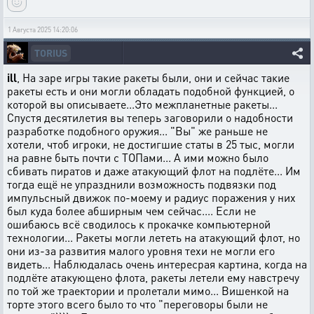
1 Августа 2025 14:20:06
TORIUS
ill
, На заре игры такие ракеты были, они и сейчас такие
ракеты есть и они могли обладать подобной функцией, о
которой вы описываете...Это межпланетные ракеты...
Спустя десятилетия вы теперь заговорили о надобности
разработке подобного оружия... "Вы" же раньше не
хотели, чтоб игроки, не достигшие статы в 25 тыс, могли
на равне быть почти с ТОПами... А ими можно было
сбивать пиратов и даже атакующий флот на подлёте... Им
тогда ещё не упразднили возможность подвязки под
импульсный движок по-моему и радиус поражения у них
был куда более абширным чем сейчас.... Если не
ошибаюсь всё сводилось к прокачке компьютерной
технологии... Ракеты могли лететь на атакующий флот, но
они из-за развития малого уровня техи не могли его
видеть... Наблюдалась очень интересрая картина, когда на
подлёте атакующено флота, ракеты летели ему навстречу
по той же траектории и пролетали мимо... Вишенкой на
торте этого всего было то что "переговоры были не