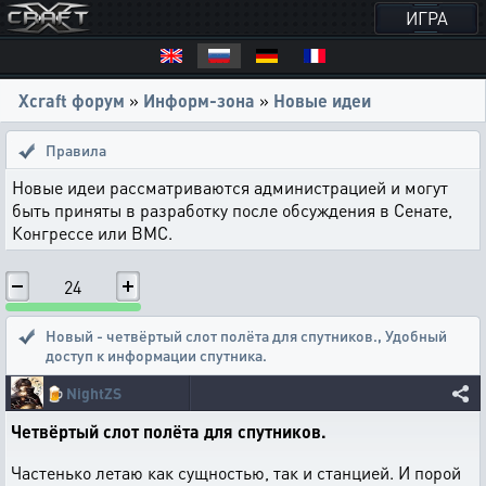
ИГРА
Xcraft форум
»
Информ-зона
»
Новые идеи
Правила
Новые идеи рассматриваются администрацией и могут
быть приняты в разработку после обсуждения в Сенате,
Конгрессе или ВМС.
24
Новый - четвёртый слот полёта для спутников.
,
Удобный
доступ к информации спутника.
🍺
NightZS
Четвёртый слот полёта для спутников.
Частенько летаю как сущностью, так и станцией. И порой