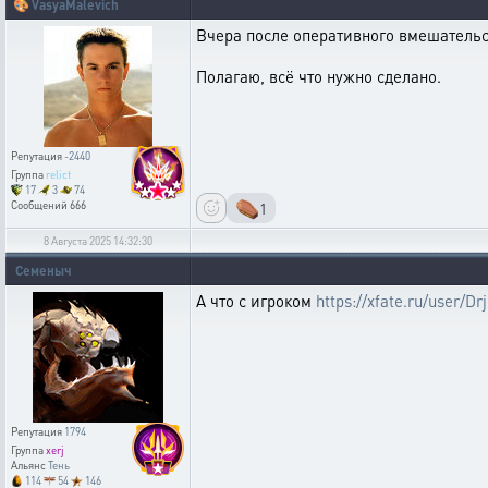
🎨
VasyaMalevich
Вчера после оперативного вмешательс
Полагаю, всё что нужно сделано.
Репутация
-2440
Группа
relict
17
3
74
⚰️
1
Сообщений
666
8 Августа 2025 14:32:30
Семеныч
А что с игроком
https://xfate.ru/user/Dr
Репутация
1794
Группа
xerj
Альянс
Тень
114
54
146