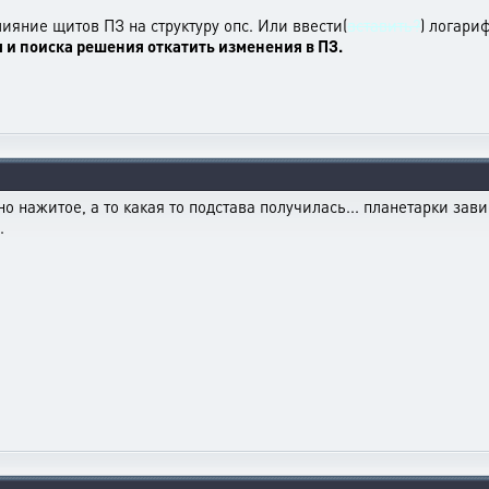
ияние щитов ПЗ на структуру опс. Или ввести(
вставить?
) логари
я и поиска решения откатить изменения в ПЗ.
 нажитое, а то какая то подстава получилась... планетарки завис
.