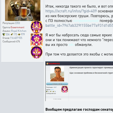
Итак, никогда такого не было, и вот 
https://xcraft.ru/infos/?gid=409
основная
из них боксерские груши. Повторюсь, 
с ПЗ полностью
неправильный
понерф
Репутация
2203
battle_id=7967ab329f155be77a931d1d5
Группа
Government
Альянс
Royal Kitchen
Я мог бы набросать сюда самые яркие 
334
173
979
Очков
116 407 925
они и так понимают что немного "перес
Сообщений
474
вы их просто
ой..
обманули.
При том что делается это якобы с моти
Вообщем предлагаю господам сенатор