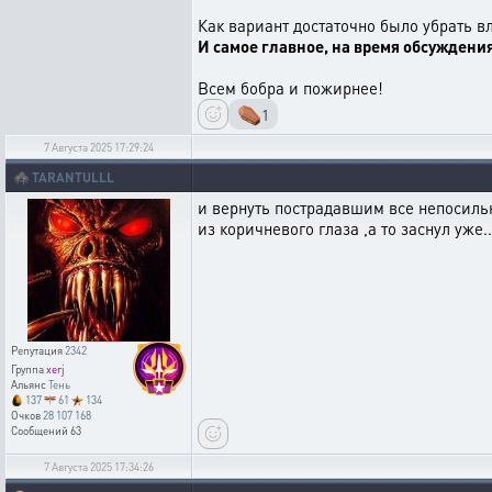
Как вариант достаточно было убрать вл
И самое главное, на время обсуждени
Всем бобра и пожирнее!
⚰️
1
7 Августа 2025 17:29:24
🕷️
TARANTULLL
и вернуть пострадавшим все непосильно
из коричневого глаза ,а то заснул уже..
Репутация
2342
Группа
xerj
Альянс
Тень
137
61
134
Очков
28 107 168
Сообщений
63
7 Августа 2025 17:34:26