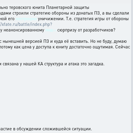
ельно теровского юнита Планетарной защиты
годами строили стратегию обороны из донатых ПЗ, а вы сделали
лной его
кастрации
уничижении. Т.е. стратегия игры от обороны
//xfate.ru/battle/index.php?
ому неанонсированному
под...
сюрпризу от разработчиков?
с нынешней версией ПЗ и куда её вставить. Но не буду, думаю
 потому как цена у доступа к юниту достаточно ощутимая. Сейчас
 связана у нашей КА структура и атака это загадка.
астие в обсуждении сложившейся ситуации.