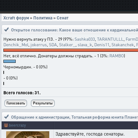
Xcraft форум
»
Политика
»
Сенат
Открытое голосование:
Какое ваше отношение к кардинальной
Нужно вернуть атаку у ПЗ. - 29 (97%:
Sashka033
,
TARANTULLL
,
FarmD
Denchik_Mol
,
jokerrus
,
SDA
,
Stalker_
,
slava_k
,
Denis11
,
Stakanchek
,
Нет, всё отлично. Донатеры должны страдать. - 1 (3%:
RAMBO
)
Черномырдин. - 0 (0%)
- 0 (0%)
Всего голосов: 31.
Обращение к администрации
,
Тотальная реформа юнита Плане
🐻
beercrazy
Здравствуйте, господа сенаторы.