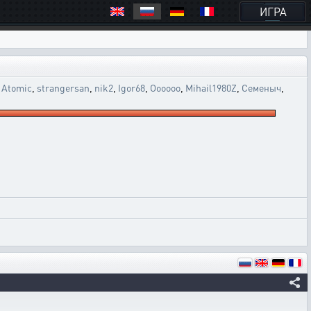
ИГРА
,
Atomic
,
strangersan
,
nik2
,
Igor68
,
Oooooo
,
Mihail1980Z
,
Семеныч
,