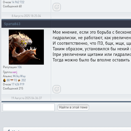
Очков
14 962 722
Сообщений
60
8 Августа 2025 18:25:04
Sparta863
Мое мнение, если это борьба с бесконеч
гидралиски, не работают, как увеличен
И соответственно, что ПЗ, бщк, мщк, щ
Таким образом, установился бы некий
(при увеличении щитами или гидралиск
Тогда можно было бы вполне оставить
Репутация
106
Группа
xerj
Альянс
Milky Way
88
93
202
Очков
17 426 919
Сообщений
215
19 Августа 2025 04:36:37