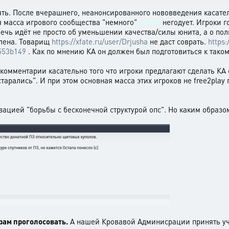
опять. После вчерашнего, неанонсированного нововведения касат
 масса игрового сообщества "немного"
в акуе
негодует. Игроки 
речь идёт не просто об уменьшении качества/силы юнита, а о по
лена. Товарищ
https://xfate.ru/user/Drjusha
не даст соврать.
https:
553b149
. Как по мнению КА он должен был подготовиться к так
комментарии касательно того что игроки предлагают сделать КА 
тарались". И при этом основная масса этих игроков не free2play
вацией "борьбы с бесконечной структурой опс". Но каким образом
ам проголосовать.
А нашей Кровавой Админисрации принять уч