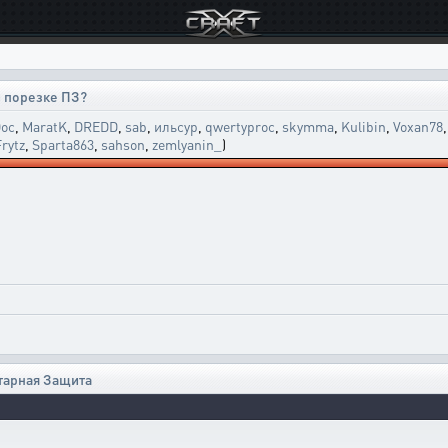
 порезке ПЗ?
oc
,
MaratK
,
DREDD
,
sab
,
ильсур
,
qwertyproc
,
skymma
,
Kulibin
,
Voxan78
Frytz
,
Sparta863
,
sahson
,
zemlyanin_
)
тарная Защита