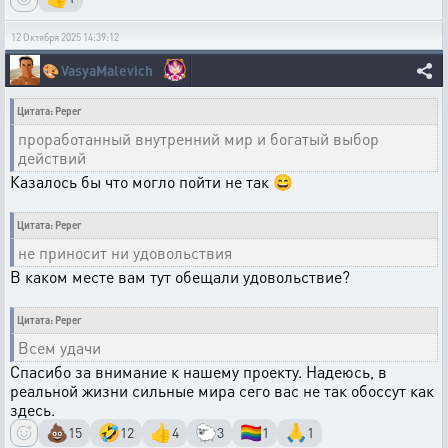
12 Октября 2025 14:39:12
🎨
VasyaMalevich
Цитата: Peper
проработанный внутренний мир и богатый выбор
действий
Казалось бы что могло пойти не так 😄
Цитата: Peper
не приносит ни удовольствия
В каком месте вам тут обещали удовольствие?
Цитата: Peper
Всем удачи
Спасибо за внимание к нашему проекту. Надеюсь, в
реальной жизни сильные мира сего вас не так обоссут как
здесь.
💩
🤣
👍
🐑
🏳️‍🌈
🙏
15
12
4
3
1
1