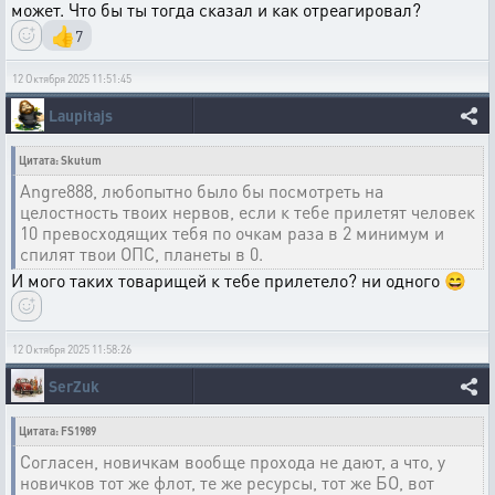
может. Что бы ты тогда сказал и как отреагировал?
👍
7
12 Октября 2025 11:51:45
Laupitajs
Цитата: Skutum
Angre888, любопытно было бы посмотреть на
целостность твоих нервов, если к тебе прилетят человек
10 превосходящих тебя по очкам раза в 2 минимум и
спилят твои ОПС, планеты в 0.
И мого таких товарищей к тебе прилетело? ни одного 😄
12 Октября 2025 11:58:26
SerZuk
Цитата: FS1989
Согласен, новичкам вообще прохода не дают, а что, у
новичков тот же флот, те же ресурсы, тот же БО, вот