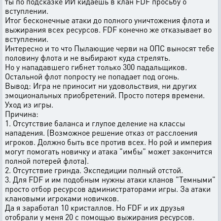
ты по подсказке ИИ кидаешь в клан FDF просьбу о
вступлении.
Итог бесконечные атаки до полного уничтожения флота и
выжирания всех ресурсов. FDF конечно же отказывает во
вступлении.
Интересно и то что Пылающие черви на ОПС выносят тебе
половину флота и не выбирают куда стрелять.
Но у нападавшего гибнет только 300 падальщиков.
Остальной флот попросту не попадает под огонь.
Вывод: Игра не приносит ни удовольствия, ни других
эмоциональных приобретений. Просто потеря времени.
Уход из игры.
Причина:
1. Отсутствие баланса и глупое деление на классы
нападения. (Возможное решение отказ от расслоения
игроков. Должно быть все против всех. Но рой и империя
могут помогать новичку и атака "имбы" может закончится
полной потерей флота).
2. Отсутствие гринда. Экспедиции полный отстой.
3. Для FDF и им подобным нужны атаки кланов "Темными"
просто отбор ресурсов администраторами игры. За атаки
клановыми игроками новичков.
Да я заработал 10 кристаллов. Но FDF и их друзья
отобрали у меня 20 с помощью выжирания ресурсов.