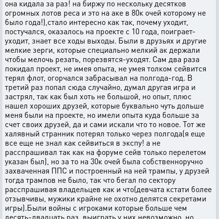
она кидала за раз! на биржу по нескольку десятков
огромных лотов реса и это на аке в 80к очей которому не
было года!),стало интересно как так, почему уходит,
постучался, оказалось на проекте с 10 года, поиграет-
уходит, знает все ходы выходы. Были в друзьях и другие
мелкие зерги, которые специально мелкий ак держали
чтобы мелочь резать, порезвятся-уходят. Сам два раза
покидал проект, не имея опыта, не умея толком сейвится
терял флот, огорчался забрасывал на полгода-год. В
третий раз попал сюда случайно, думал другая игра и
застрял, так как был хоть не большой, но опыт, плюс
нашел хороших друзей, которые буквально чуть дольше
меня были на проекте, но имели опыта куда больше за
счет своих друзей, да и сами искали что то новое. Тот же
халявный странник потерял только через полгода(я еще
все еще не знал как сейвиться в экспу! а не
расспрашивал так как на форуме сейв только перелетом
указан был), но за то на 30к очей была собственноручно
захваченная ППС и построенный на ней трампы, у друзей
тогда трампов не было, так что бегал по сектору
расспрашивая владельцев как и что(девчата кстати более
отзывчивы, мужики крайне не охотно делятся секретами
игры).Были войны с игроками которые больше чем
десять-двадцать раз, выиграть у них невозможно ,но