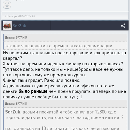
12 Октября 2025 22:55:43
SerZuk
Цитата: SATANIK
так как я не донатил с времен отката деноминации
Ну положим ты платишь васе с торговли и как прибыль за
квартал?
Хватает на прем или идешь к финалу на старых запасах?
Тут такое дело, не только мы - нищеброды васе не нужны
но и торговля тому же прему конкурент.
Финал таки грядет. Рано или поздно.
А для новичка лучше ресов купить и офиков на те же
деньги
было раньше
чем према покупать, а теперь по мне
новичку лучше вообще быть не тут ;-)
Цитата: SATANIK
SerZuk
, возьми посчитай я тебе кинул вот 12800 хд с
торговли даты есть, наторговал я на год према или нет?
п.с. с запасов на 10 лет хватит, так как я не играю мне