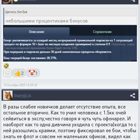
Цитата: SerZuk
небольшими процентиками бонусов
🤣
👍
🤡
2
1
12 Октября 2025 13:59:35
StaryjLis
В разы слабее новичков делает отсутствие опыта, все
остальное вторично. Как то учил человека с 1.5кк очей
сейвиться в экспу,честно говоря я чуть чуть офонарел. И
наоборот как то одна дивчина уходила с проекта(когда то с
ней разошлись краями, поэтому фиксировал ее бои, чтобы
знать ее флот и совсем не маленьких офиков, видел как