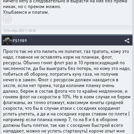
ничего нету а следовательно и вырасти на них без према
никак, но с премом можно.
Улыбаемся и платим.
12 Октября 2025 11:58:58
FS1989
Просто так не кто пилить не полетит, газ тратить, кому это
надо, главное не оставлять корм на планках, флот,
ресурсы. Обычно гонят флот раз в 10 превосходящий по
численности, да бы выиграть без потерь, но кому это надо,
побиться об оборону, потратить кучу газа, не получив
нечего в замен. Флот с ресурсом должен находится в
экспе, если нет према, тогда колоним планку очень
далеко, берем в состав флота что то крайне медленное, и
гоняем флот на скорости в 10%. Не в коем случае не берем
флагманы, их точно отожмут, максимум юниты средней
скорости, что бы в случаи атаки с соседних координат
успеть улететь, а да и на соседних корах ставим по плети (
например если планка номер 7, то на 8 и 6 в обороне
должны быть плетки, так как с соседних быстрей всего
нападают, можно не успеть стартануть) короче опыт мне