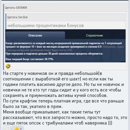
Цитата: SATANIK
Цитата: SerZuk
небольшими процентиками бонусов
🤣
На старте у новичков он и правда небольшой(в
соотношении с выработкой его шахт) но если как ты
годами платить василию другое дело. Но ты не новичок и
новички не те кто тут годы сидит и у кого есть все чтобы
сохранять и приумножать активы кучей способов.
По сути крафтик теперь платная игра, где все что раньше
было за так, укатило в прем.
Меня вообще прикалывает, как такие типы тут
рассказывают, что все запросто можно, просто надо то, это
и еще пяток опсок с трибуналами чтоб наверняка )))
👍
1