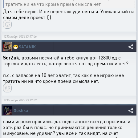
тратить ни на что кроме према смысла нет.
Да я тебе верю. И не перестаю удивляться. Уникальный на
самом деле проект )))
12 Октября 2025 23:17:56
😷
SATANIK
SerZuk
, возьми посчитай я тебе кинул вот 12800 хд с
торговли даты есть, наторговал я на год према или нет?
п.с. с запасов на 10 лет хватит, так как я не играю мне
тратить ни на что кроме према смысла нет.
12 Октября 2025 23:19:39
Goshka
сами игроки просили.. да. подставные всегда просили. и
хоть раз бы в плюс. но принимаются решения только
минусовые. не удивил? увы все и так видят. на счет