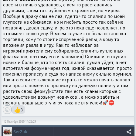
свести в ничью удавалось, с кем то расставались
друзьями, с кем то с зубовным скрежетом, но миром.
Вообще в драку сам не лез, где то что спилили по моей
глупости не обижался, но и гнобить просто так себя не
позволял, давал сдачу, игра это пока еще позволяет, но
это имеет свою цену. В моем случае это была остановка
торговли, кому то стоит испорченной репы, а кому то
вложения реала в игру. Как то наблюдал за
игроком(приятели ему собирались спилить купленных
флагманов, поэтому его и запомнил) Спилили, он купил
новых и больше, кто то опять спилил, думал уйдет, а нет
встретил на форуме через год, живой оказывается, просто
поменял прописку и судя по написанному сильно поумнел.
Так что если есть желание играть то можно начать заново
или просто поменять прописку на далекую планету и там
растить свою ферму(кстати там есть кланы которые с
удовольствием возьмут новичков), а можно забить и
послать подальше эту игру пока не втянулся!🚀⛔
👍
3
12 Октября 2025 14:26:29
SerZuk