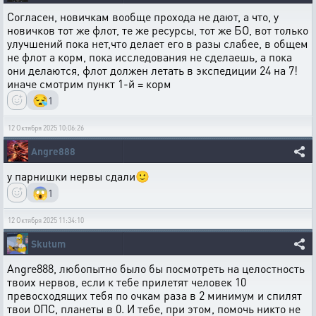
Согласен, новичкам вообще прохода не дают, а что, у
новичков тот же флот, те же ресурсы, тот же БО, вот только
улучшений пока нет,что делает его в разы слабее, в общем
не флот а корм, пока исследования не сделаешь, а пока
они делаются, флот должен летать в экспедиции 24 на 7!
иначе смотрим пункт 1-й = корм
😪
1
12 Октября 2025 10:06:26
Angre888
у парнишки нервы сдали🙂
😱
1
12 Октября 2025 11:34:10
Skutum
Angre888, любопытно было бы посмотреть на целостность
твоих нервов, если к тебе прилетят человек 10
превосходящих тебя по очкам раза в 2 минимум и спилят
твои ОПС, планеты в 0. И тебе, при этом, помочь никто не