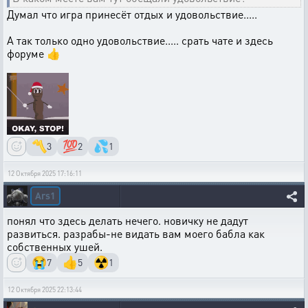
Думал что игра принесёт отдых и удовольствие.....
А так только одно удовольствие..... срать чате и здесь
форуме 👍
〽️
💯
💦
3
2
1
12 Октября 2025 17:16:11
Ars1
понял что здесь делать нечего. новичку не дадут
развиться. разрабы-не видать вам моего бабла как
собственных ушей.
😭
👍
☢️
7
5
1
12 Октября 2025 22:13:44