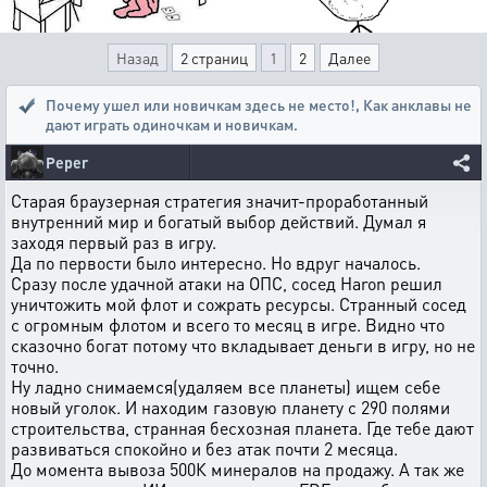
Назад
2 страниц
1
2
Далее
Почему ушел или новичкам здесь не место!
,
Как анклавы не
дают играть одиночкам и новичкам.
Peper
Старая браузерная стратегия значит-проработанный
внутренний мир и богатый выбор действий. Думал я
заходя первый раз в игру.
Да по первости было интересно. Но вдруг началось.
Сразу после удачной атаки на ОПС, сосед Haron решил
уничтожить мой флот и сожрать ресурсы. Странный сосед
с огромным флотом и всего то месяц в игре. Видно что
сказочно богат потому что вкладывает деньги в игру, но не
точно.
Ну ладно снимаемся(удаляем все планеты) ищем себе
новый уголок. И находим газовую планету с 290 полями
строительства, странная бесхозная планета. Где тебе дают
развиваться спокойно и без атак почти 2 месяца.
До момента вывоза 500К минералов на продажу. А так же