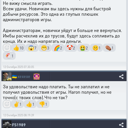
Не вижу смысла играть.
Всем удачи. Новичкам вы здесь нужны для быстрой
добычи ресурсов. Это одна из глупых плюшек
администраторов игры.
Администраторам, новички уйдут и больше не вернуться.
Имбы расчехлив их до трусов, будут здесь сопливить до
конца. Их и надо напрягать на деньги.
👍
😱
😁
🌈
🤡
🤮
🤫
⚰️
10
7
3
2
2
2
1
1
🐔
1
12 Октября 2025 07:30:05
🇺🇦
xexexe
За удовольствие надо платить. Ты не заплатил и не
получил удовольствия от игры. Haron получил, но не
точно(с твоих слов).Что не так?
✌️
👍
👎
1
1
1
12 Октября 2025 08:19:39
FS1989