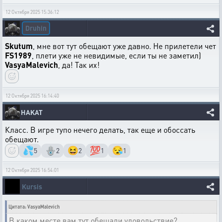
12 Октября 2025 15:36:12
Druhin
Skutum
, мне вот тут обещают уже давно. Не прилетели чет
FS1989
, плети уже не невидимые, если ты не заметил)
VasyaMalevich
, да! Так их!
12 Октября 2025 16:14:40
HAKAT
Класс. В игре тупо нечего делать, так еще и обоссать
обещают.
💦
🪬
😆
💯
😪
5
2
2
1
1
12 Октября 2025 16:54:01
Kursis
Цитата: VasyaMalevich
В каком месте вам тут обещали удовольствие?