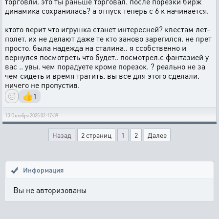
торговли. это ты раньше торговал. после порезки бирж
динамика сохранилась? а отпуск теперь с 6 к начинается.
ктото верит что игрушка станет интересней? квестам лет-
полет. их не делают даже те кто заново зарегился. не прет
просто. была надежда на сталина.. я ссобственно и
вернулся посмотреть что будет.. посмотрел.с фантазией у
вас .. увы. чем порадуете кроме порезок. ? реально не за
чем сидеть и время тратить. вы все для этого сделали.
ничего не пропустив.
👍
1
13 Октября 2025 02:17:39
Назад
2 страниц
1
2
Далее
Информация
Вы не авторизованы