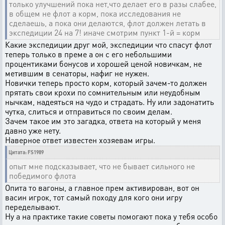
только улучшений пока нет,что делает его в разы слабее,
в общем не флот а корм, пока исследования не
сделаешь, а пока они делаются, флот должен летать в
экспедиции 24 на 7! иначе смотрим пункт 1-й = корм
Какие экспедиции друг мой, экспедиции что спасут флот
теперь только в преме а он с его небольшими
процентиками бонусов и хорошей ценой новичкам, не
метившим в сенаторы, нафиг не нужен.
Новички теперь просто корм, который зачем-то должен
прятать свои крохи по сомнительным или неудобным
нычкам, надеяться на чудо и страдать. Ну или задонатить
чутка, слиться и отправиться по своим делам.
Зачем такое им это загадка, ответа на который у меня
давно уже нету.
Наверное ответ известен хозяевам игры.
Цитата: FS1989
опыт мне подсказывает, что не бывает сильного не
победимого флота
Опита то вагоны, а главное прем активирован, вот он
васин игрок, тот самый походу для кого они игру
переделывают.
Ну а на практике такие советы помогают пока у тебя особо