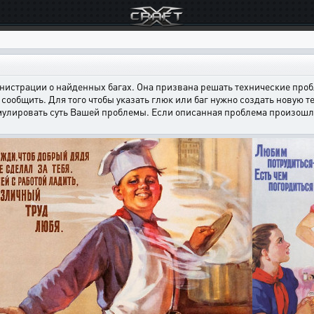
страции о найденных багах. Она призвана решать технические пробл
сообщить. Для того чтобы указать глюк или баг нужно создать новую т
мулировать суть Вашей проблемы. Если описанная проблема произошла н