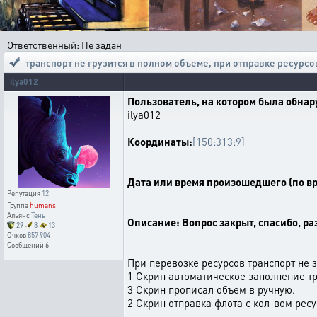
Ответственный: Не задан
транспорт не грузится в полном объеме
,
при отправке ресурсо
ilya012
Пользователь, на котором была обна
ilya012
Координаты:
[150:313:9]
Дата или время произошедшего (по вр
Репутация
12
Группа
humans
Альянс
Тень
Описание: Вопрос закрыт, спасибо, ра
29
8
13
Очков
857 904
Сообщений
6
При перевозке ресурсов транспорт не 
1 Скрин автоматическое заполнение тр
3 Скрин прописал объем в ручную.
2 Скрин отправка флота с кол-вом рес