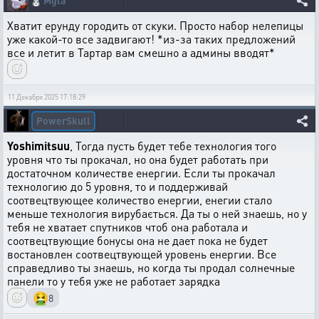
🐰
Mgla
Хватит ерунду городить от скуки. Просто набор нелепицы
уже какой-то все задвигают! *из-за таких предложений
все и летит в Тартар вам смешно а админы вводят*
11 Декабря 2025 17:18:29
PowerSkull
Yoshimitsuu
, Тогда пусть будет тебе технология того
уровня что ты прокачал, но она будет работать при
достаточном количестве енергии. Если ты прокачал
технологию до 5 уровня, то и поддерживай
соотвецтвующее количество енергии, енегии стало
меньше технология вирубається. Да ты о ней знаешь, но у
тебя не хватает спутников чтоб она работала и
соотвецтвующие бонусы она не дает пока не будет
востановлен соотвецтвующей уровень енергии. Все
справедливо ты знаешь, но когда ты продал солнечные
панели то у тебя уже не работает зарядка
🤮
8