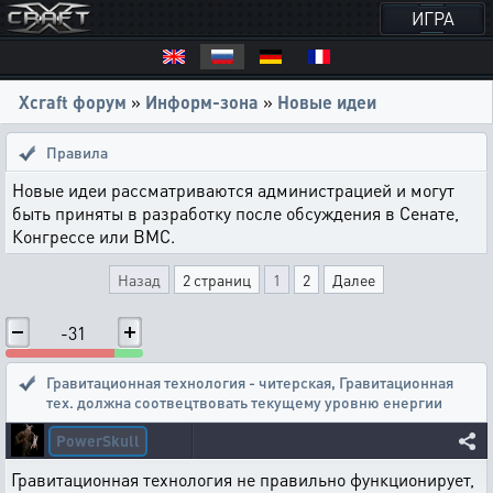
ИГРА
Xcraft форум
»
Информ-зона
»
Новые идеи
Правила
Новые идеи рассматриваются администрацией и могут
быть приняты в разработку после обсуждения в Сенате,
Конгрессе или ВМС.
Назад
2 страниц
1
2
Далее
-31
Гравитационная технология - читерская
,
Гравитационная
тех. должна соотвецтвовать текущему уровню енергии
PowerSkull
Гравитационная технология не правильно функционирует,