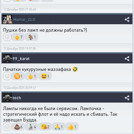
12 Декабря 2025 17:20:40
Mamai_ZLO
Пушки без ламп не должны работать?)
🖕
🐐
7
1
12 Декабря 2025 19:57:06
99_karat
Пачатки кукурузные маззафака 🤣
🉑
🖕
😆
1
1
1
12 Декабря 2025 20:59:47
toch
Лампы никогда не были сервисом. Лампочка -
стратегический флот и её надо искать и сбивать. Так
завещал Будда.
💩
👨‍🦽
😘
🙏
👍
6
4
2
1
1