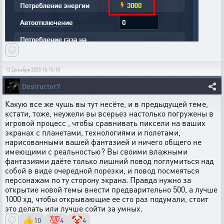
12 Декабря 2025 16:15:10
Destructor7
Какую все же чушь вы тут несёте, и в предыдущей теме,
кстати, тоже, неужели вы всерьез настолько погружены в
игровой процесс , чтобы сравнивать пиксели на ваших
экранах с планетами, технологиями и полетами,
нарисованными вашей фантазией и ничего общего не
имеющими с реальностью? Вы своими влажными
фантазиями даёте только лишний повод поглумиться над
собой в виде очередной порезки, и повод посмеяться
персонажам по ту сторону экрана. Правда нужно за
открытие новой темы внести предварительно 500, а лучше
1000 хд, чтобы открывающие ее сто раз подумали, стоит
это делать или лучше сойти за умных.
👍
💯
🤡
10
4
4