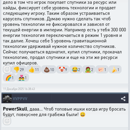
дело в том что игрок покупает спутники за ресурс или
хайды, фиксирует себе уровень технологии и продает
следующему игроку. Таким образом устраиваеться
карусель спутников. Думаю нужно сделать так чтоб
уровень технологии не фиксировался и зависел от
текущей енергии в империи. Например есть у тебя 300 000
енергии технология переключаеться в режим 1 уровня и
так далие. Хочеш себе 5 уровень гравитационной
технологии удерживай нужное количество спутников.
Сейчас получаеться вдонатил, купил спутники, прокачал
технологию, продал спутники и еще на эти же ресурси
купил офицеров.
👎
👍
💩
🤡
😂
🧟
🐖
🍌
29
11
10
9
2
2
1
1
🌈
👨‍❤️‍👨
1
1
11 Декабря 2025 16:38:43
VVPPVV
PowerSkull
, дааа... Чтоб топовые ишки когда игру бросать
будут, повкуснее для грабежа были! 😄