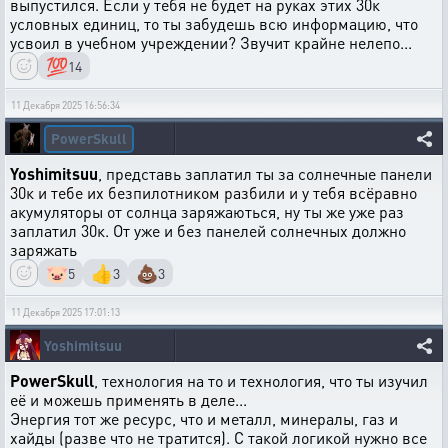
выпустился. Если у тебя не будет на руках этих 30к
условных единиц, то ты забудешь всю информацию, что
усвоил в учебном учреждении? Звучит крайне нелепо...
💯
14
11 Декабря 2025 16:56:34
PowerSkull
Yoshimitsuu
, представь заплатил ты за солнечные панели
30к и тебе их безпилотником разбили и у тебя всёравно
акумуляторы от солнца заряжаються, ну ты же уже раз
заплатил 30к. От уже и без панелей солнечных должно
заряжать
🐷
👍
💩
5
3
3
11 Декабря 2025 17:01:13
Yoshimitsuu
PowerSkull
, технология на то и технология, что ты изучил
её и можешь применять в деле...
Энергия тот же ресурс, что и металл, минералы, газ и
хайды (разве что не тратится). С такой логикой нужно все