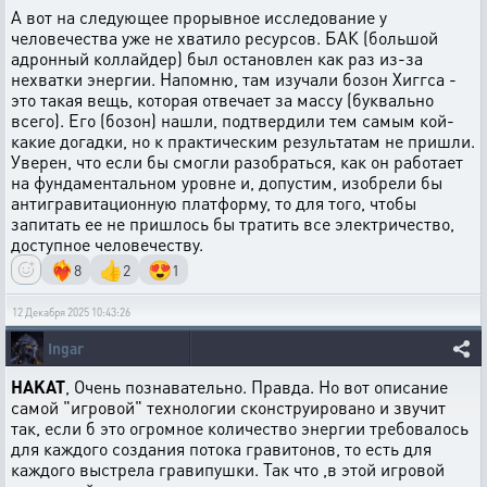
А вот на следующее прорывное исследование у
человечества уже не хватило ресурсов. БАК (большой
адронный коллайдер) был остановлен как раз из-за
нехватки энергии. Напомню, там изучали бозон Хиггса -
это такая вещь, которая отвечает за массу (буквально
всего). Его (бозон) нашли, подтвердили тем самым кой-
какие догадки, но к практическим результатам не пришли.
Уверен, что если бы смогли разобраться, как он работает
на фундаментальном уровне и, допустим, изобрели бы
антигравитационную платформу, то для того, чтобы
запитать ее не пришлось бы тратить все электричество,
доступное человечеству.
❤️‍🔥
👍
😍
8
2
1
12 Декабря 2025 10:43:26
Ingar
HAKAT
, Очень познавательно. Правда. Но вот описание
самой "игровой" технологии сконструировано и звучит
так, если б это огромное количество энергии требовалось
для каждого создания потока гравитонов, то есть для
каждого выстрела гравипушки. Так что ,в этой игровой