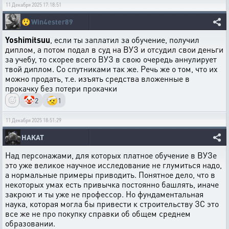
11 Декабря 2025 17:18:51
😲
Win4ester89
Yoshimitsuu
, если ты заплатил за обучение, получил
диплом, а потом подал в суд на ВУЗ и отсудил свои деньги
за учебу, то скорее всего ВУЗ в свою очередь аннулирует
твой диплом. Со спутниками так же. Речь же о том, что их
можно продать, т.е. изъять средства вложенные в
прокачку без потери прокачки
🤡
🤕
2
1
11 Декабря 2025 18:51:29
HAKAT
Над персонажами, для которых платное обучение в ВУЗе
это уже великое научное исследование не глумиться надо,
а нормальные примеры приводить. Понятное дело, что в
некоторых умах есть привычка постоянно башлять, иначе
закроют и ты уже не профессор. Но фундаментальная
наука, которая могла бы привести к строительству ЗС это
все же не про покупку справки об общем среднем
образовании.