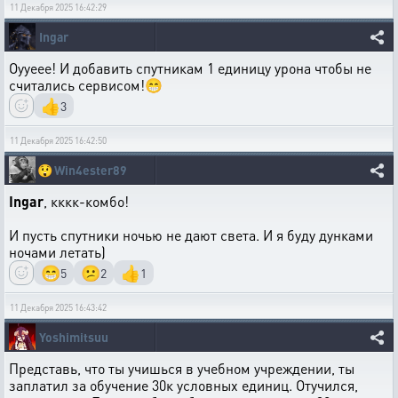
11 Декабря 2025 16:42:29
Ingar
Оууеее! И добавить спутникам 1 единицу урона чтобы не
считались сервисом!😁
👍
3
11 Декабря 2025 16:42:50
😲
Win4ester89
Ingar
, кккк-комбо!
И пусть спутники ночью не дают света. И я буду дунками
ночами летать)
😁
😕
👍
5
2
1
11 Декабря 2025 16:43:42
Yoshimitsuu
Представь, что ты учишься в учебном учреждении, ты
заплатил за обучение 30к условных единиц. Отучился,