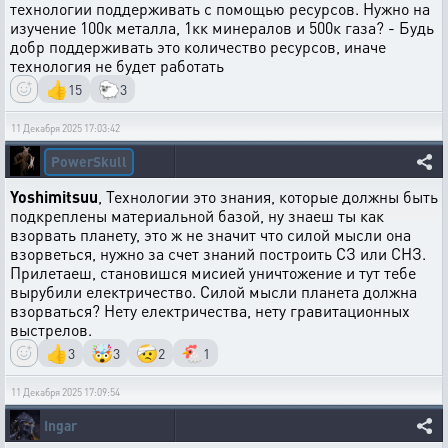
технологии поддерживать с помощью ресурсов. Нужно на
изучение 100к металла, 1кк минералов и 500к газа? - Будь
добр поддерживать это количество ресурсов, иначе
технология не будет работать
👍
🐑
15
3
11 Декабря 2025 17:03:42
PowerSkull
Yoshimitsuu
, Технологии это знания, которые должны быть
подкреплены материальной базой, ну знаеш ты как
взорвать планету, это ж не значит что силой мысли она
взорветься, нужно за счет знаний построить СЗ или СНЗ.
Прилетаеш, становишся мисией уничтожение и тут тебе
вырубили електричество. Силой мысли планета должна
взорваться? Нету електричества, нету гравитационных
выстрелов.
👍
🤯
🤕
🐔
3
3
2
1
11 Декабря 2025 17:09:54
Ingar