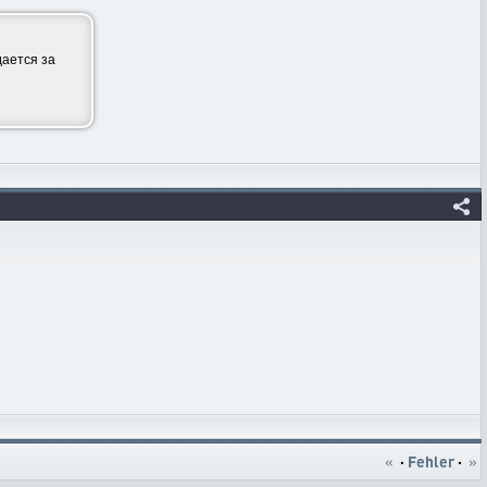
ается за
«
·
Fehler
·
»