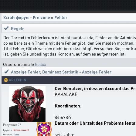
Xcraft форум
»
Freizone
»
Fehler
Regeln
Der Thread im Fehlerforum ist nicht nur dazu da, Fehler an die Administ
ob es bereits ein Thema mit dem Fehler gibt, den Sie melden möchten.
Titel Fehler, Glitch werden nicht berücksichtigt. Versuchen Sie, ein
ist, geben Sie unbedingt das Konto an, auf dem es aufgetreten ist.
Ответственный:
hellox
Anzeige Fehler
,
Dominanz Statistik - Anzeige Fehler
🤓
ARLECHIN
Der Benutzer, in dessen Account das P
KAKALAKE
Koordinaten:
84:678:9
Datum oder Uhrzeit des Problems (ents
Репутация
77
Группа
Government
seit Jahre
Альянс
Тень