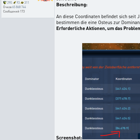
290
93
311
Beschreibung:
Очков
65 868 744
Сообщений
173
An diese Coordinaten befindet sich seit 
bestimmen die eine Osteus zur Dominanz 
Erforderliche Aktionen, um das Proble
Screenshot: