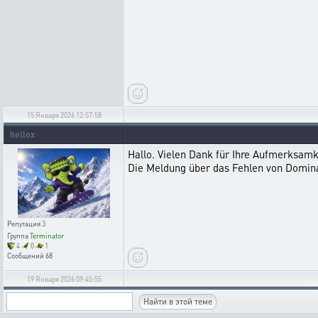
15 Января 2026 12:57:58
hellox
Hallo. Vielen Dank für Ihre Aufmerksamk
Die Meldung über das Fehlen von Domina
Репутация
3
Группа
Terminator
4
0
1
Сообщений
68
19 Января 2026 09:45:55