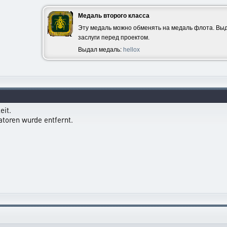
Медаль второго класса
Эту медаль можно обменять на медаль флота. Выд
заслуги перед проектом.
Выдал медаль:
hellox
eit.
toren wurde entfernt.