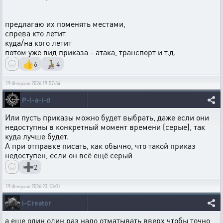
предлагаю их поменять местами,
спрева кто летит
куда/на кого летит
потом уже вид приказа - атака, транспорт и т.д.
👍
👨‍🦽
6
4
19 Февраля 2026 19:57:34
P-l-a-i-d
Или пусть приказы можно будет выбрать, даже если они
недоступны в конкретный момент времени (серые), так
куда лучше будет.
А при отправке писать, как обычно, что такой приказ
недоступен, если он всё ещё серый
➕
2
19 Февраля 2026 23:13:01
i-Creator
а еще один один раз надо отматывать вверх чтобы точно