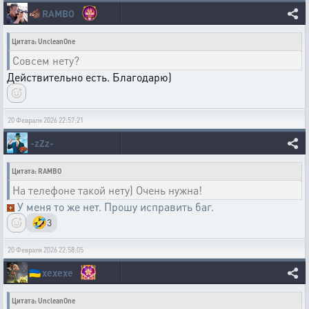
🐗
RAMBO
Цитата: UncleanOne
Совсем нету?
Действительно есть. Благодарю)
20 Февраля 2026 22:57:21
-zZz-
Цитата: RAMBO
На телефоне такой нету) Очень нужна!
У меня то же нет. Прошу исправить баг.
🤣
3
20 Февраля 2026 22:58:05
🇺🇦
xexexe
Цитата: UncleanOne