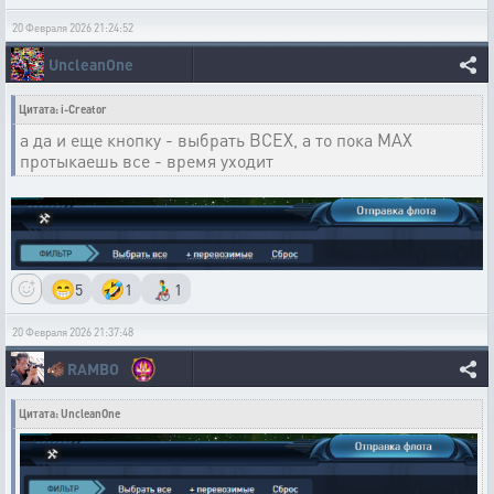
20 Февраля 2026 21:24:52
UncleanOne
Цитата: i-Creator
а да и еще кнопку - выбрать ВСЕХ, а то пока MAX
протыкаешь все - время уходит
😁
🤣
👨‍🦽
5
1
1
20 Февраля 2026 21:37:48
🐗
RAMBO
Цитата: UncleanOne