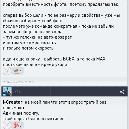
подобрать вместимость флота.. поэтому предлагаю так:
сперва выбор цели - по ее размеру и свойствам уже мы
обычно выбираем свой флот
после чего уже команда конкретная - пока не забыли
зачем вообще полезли сюда
+ тут же галочки на авто-возврат
и потом уже вместимость
и только потом скорость
а да и еще кнопку - выбрать ВСЕХ, а то пока MAX
протыкаешь все - время уходит
🐏
4
20 Февраля 2026 21:21:15
-zZz-
i-Creator
, на моей памяти этот вопрос третий раз
подымают.
Админам пофигу.
Твой порыв безперспективен.
💯
3