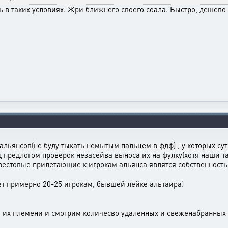
 в таких условиях. Жри ближнего своего соала. Быстро, дешево и
 альянсов(не буду тыкать немытым пальцем в фдф) , у которых су
 предлогом проверок незасейва выноса их на фулку(хотя наши там
с квестовые прилетающие к игрокам альянса являтся собственност
дет примерно 20-25 игрокам, бывшей лейке альтаира)
 их племени и смотрим количесво удаленных и свеженабранных