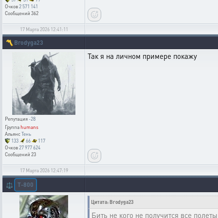
Очков
2 571 141
Сообщений
362
17 Марта 2026 12:41:11
〽️
Brodyga23
Так я на личном примере покажу
Репутация
-28
Группа
humans
Альянс
Тень
133
66
117
Очков
27 977 624
Сообщений
23
17 Марта 2026 12:47:19
T-800
⚖️
Цитата: Brodyga23
Бить не кого не получится все полет