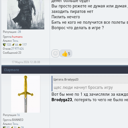
денег больше будет
Вы просто режете не думая или думая 
заходить пиратов нет
Пилить нечего
Бить не кого не получится все полеты
Вопрос что делать в игре ?
Репутация
-28
Группа
humans
Альянс
Тень
133
66
117
Очков
27 977 624
👍
5
Сообщений
23
17 Марта 2026 12:38:08
Claymore
Цитата: Brodyga23
щяс люди начнут бросать игру
Вот бы мне по 1 хд зачисляли за кажд
Brodyga23
, потерять то чего не было 
Репутация
16
Группа
BANNED
Альянс
Тень
57
31
79