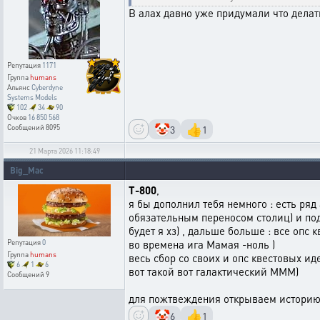
В алах давно уже придумали что делать
Репутация
1171
Группа
humans
Альянс
Cyberdyne
Systems Models
102
34
90
Очков
16 850 568
🤡
👍
3
1
Сообщений
8095
21 Марта 2026 11:18:49
Big_Mac
T-800
,
я бы дополнил тебя немного : есть ряд
обязательным переносом столиц) и под
будет я хз) , дальше больше : все оп
во времена ига Мамая -ноль )
Репутация
0
Группа
humans
весь сбор со своих и опс квестовых и
6
1
6
вот такой вот галактический МММ)
Сообщений
9
для пожтвеждения открываем историю
🤡
👍
6
1