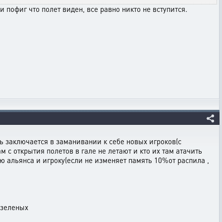
 пофиг что полет виден, все равно никто не вступится.
ть заключается в заманивании к себе новых игроков(с
 с открытия полетов в гале не летают и кто их там атачить
ью альянса и игроку(если не изменяет память 10%от распила ,
 зеленых