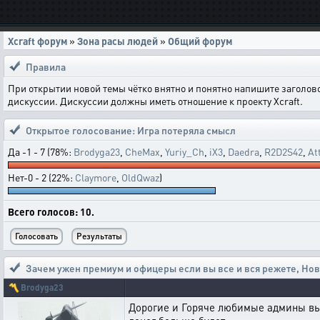
Xcraft форум
»
Зона расы людей
»
Общий форум
Правила
При открытии новой темы чётко внятно и понятно напишите заголов
дискуссии. Дискуссии должны иметь отношение к проекту Xcraft.
Открытое голосование:
Игра потеряла смысл
Да -1 - 7 (78%:
Brodyga23
,
CheMax
,
Yuriy_Ch
,
iX3
,
Daedra
,
R2D2S42
,
At
Нет-0 - 2 (22%:
Claymore
,
OldQwaz
)
Всего голосов: 10.
Зачем ужен премиум и офицеры если вы все и вся режете
,
Нов
〽️
Brodyga23
Дорогие и Горяче любимые админы вы 