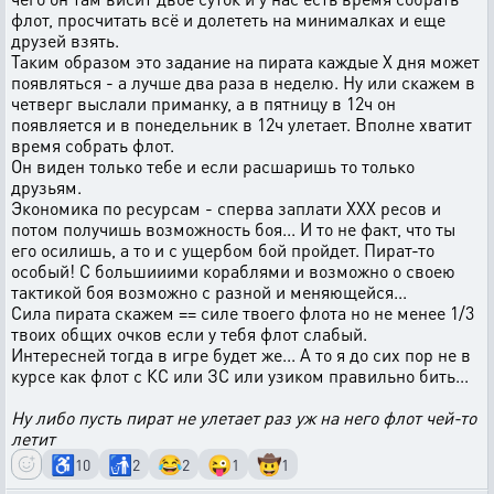
флот, просчитать всё и долететь на минималках и еще
друзей взять.
Таким образом это задание на пирата каждые Х дня может
появляться - а лучше два раза в неделю. Ну или скажем в
четверг выслали приманку, а в пятницу в 12ч он
появляется и в понедельник в 12ч улетает. Вполне хватит
время собрать флот.
Он виден только тебе и если расшаришь то только
друзьям.
Экономика по ресурсам - сперва заплати ХХХ ресов и
потом получишь возможность боя... И то не факт, что ты
его осилишь, а то и с ущербом бой пройдет. Пират-то
особый! С большииими кораблями и возможно о своею
тактикой боя возможно с разной и меняющейся...
Сила пирата скажем == силе твоего флота но не менее 1/3
твоих общих очков если у тебя флот слабый.
Интересней тогда в игре будет же... А то я до сих пор не в
курсе как флот с КС или ЗС или узиком правильно бить...
Ну либо пусть пират не улетает раз уж на него флот чей-то
летит
♿
🚮
😂
😜
🤠
10
2
2
1
1