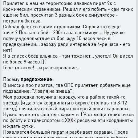
Прилетел к нам на территорию альянса пират 9к с
космическим странником. Решил я его побить - сам таких
еще не бил, просчитал 3 разных боя а симуляторе -
потратил 3к газа.
Собрал флот со своим странником. Спросил кто еще
хочет? Послал в бой - 200к газа еще минус... Ну думаю
получу удовольствие от боя, жду 10 часов весь в
предвкушении... захожу ради интереса за 4-ре часа - его
нет!
Я в список боёв альянса - там тоже нет... улетел! Он висел
не более 9 часов (((
Горе-то какое! ...и разочарование...
Посему
предложение
:
В миссии про пиратов, где ОПС прилетает, добавить еще
подзадание:
"Ловля на живца"
Мол разведка получила наводку, что в районе такой-то
звезды (и даются координаты в округе столицы на 8-12
звезд) появился особый пират который ловит караваны.
Нужно вылететь флотом скажем в 1% от мощи твоих очков
по флоту и с транспортом с ХХХк ресов на эти координаты
и ждать сутки.
Появляется большой пират и разбивает караван. После
чего он там висит двое суток и у нас есть время собрать