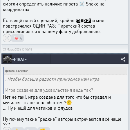
смогли определить наличие пирата ☠ Snake на
координатах
Есть ещё пятый сценарий, крайне
редкий
и мне
повстречался ОДИН РАЗ: Пиратский состав
присоединяется к вашему флоту добровольно.
🍬
4
21 Марта 2026 13:58:18
-PIRAT-
Цитата: i-Creator
..Чтобы больше радости приносила нам игра
Игра создана для удовольствия ведь так?
Нет не так!, игра создана для того что бы страдал и
мучился -ты не знал об этом ?🤨
....Ну и ещё для чатиков и флудов
Ну почему такие "редкие" авторы встречаются всё чаще
???.....