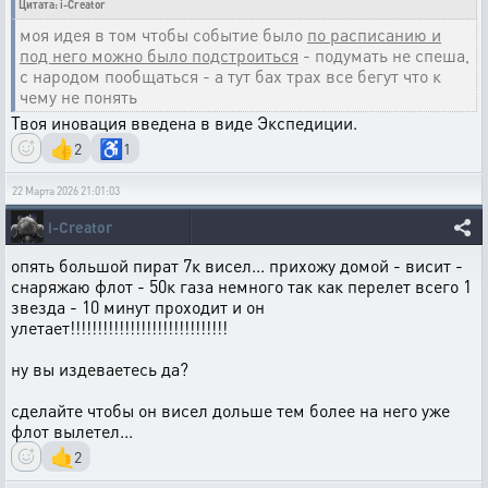
Цитата: i-Creator
моя идея в том чтобы событие было
по расписанию и
под него можно было подстроиться
- подумать не спеша,
с народом пообщаться - а тут бах трах все бегут что к
чему не понять
Твоя иновация введена в виде Экспедиции.
👍
♿
2
1
22 Марта 2026 21:01:03
i-Creator
опять большой пират 7к висел... прихожу домой - висит -
снаряжаю флот - 50к газа немного так как перелет всего 1
звезда - 10 минут проходит и он
улетает!!!!!!!!!!!!!!!!!!!!!!!!!!!!!
ну вы издеваетесь да?
сделайте чтобы он висел дольше тем более на него уже
флот вылетел...
🤙
2