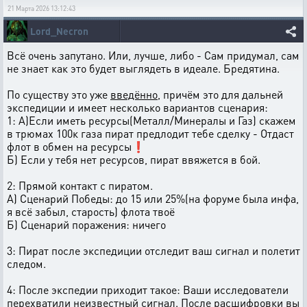
21 Марта 2026 13:12:43
Lord_Necron
Всё очень запутано. Или, лучше, либо - Сам придумал, сам
не знает как это будет выглядеть в идеале. Бредятина.
По существу это уже
введённо
, причём это для дальней
экспедиции и имеет несколько вариантов сценария:
1: А)Если иметь ресурсы(Металл/Минералы и Газ) скажем
в трюмах 100к газа пират предлодит тебе сделку - Отдаст
флот в обмен на ресурсы❗
Б) Если у тебя нет ресурсов, пират ввяжется в бой.
2: Прямой контакт с пиратом.
А) Сценарий Победы: до 15 или 25%(на форуме была инфа,
я всё забыл, старость) флота твоё
Б) Сценарий поражения: ничего
3: Пират после экспедиции отследит ваш сигнал и полетит
следом.
4: После экспедии приходит такое: Ваши исследователи
перехватили неизвестный сигнал. После расшифровки вы