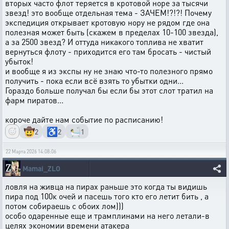
вторых часто флот теряется в кротовой норе за тысячи
звезд! это вообще отдельная тема - ЗАЧЕМ!?!?! Почему
экспедиция открывает кротовую нору не рядом где она
полезная может быть (скажем в пределах 10-100 звезда),
а за 2500 звезд? И оттуда никакого топлива не хватит
вернуться флоту - приходится его там бросать - чистый
убыток!
и вообще я из экспы ну не знаю что-то полезного прямо
получить - пока если всё взять то убытки одни...
Гораздо больше получал бы если бы этот слот тратил на
фарм пиратов...
короче дайте нам событие по расписанию!
🤠
♿
🛀
2
2
1
22 Марта 2026 14:08:06
Mamai_ZLO
ловля на живца на пирах раньше это когда ты видишь
пира под 100к очей и пасешь того кто его летит бить , а
потом собираешь с обоих лом)))
особо одаренные еще и трамплинами на него летали-в
целях экономии времени атакера