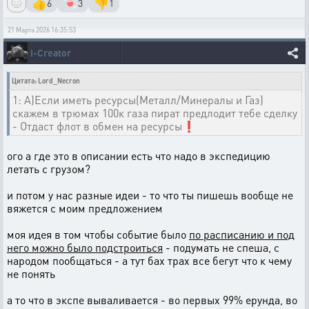
👍
🍬
👎
6
3
1
21 Марта 2026 16:35:53
i-Creator
Цитата: Lord_Necron
1: А)Если иметь ресурсы(Металл/Минералы и Газ)
скажем в трюмах 100к газа пират предлодит тебе сделку
- Отдаст флот в обмен на ресурсы❗
ого а где это в описании есть что надо в экспедицию
летать с грузом?
и потом у нас разные идеи - то что ты пишешь вообще не
вяжется с моим предложением
моя идея в том чтобы событие было
по расписанию и под
него можно было подстроиться
- подумать не спеша, с
народом пообщаться - а тут бах трах все бегут что к чему
не понять
а то что в экспе вываливается - во первых 99% ерунда, во