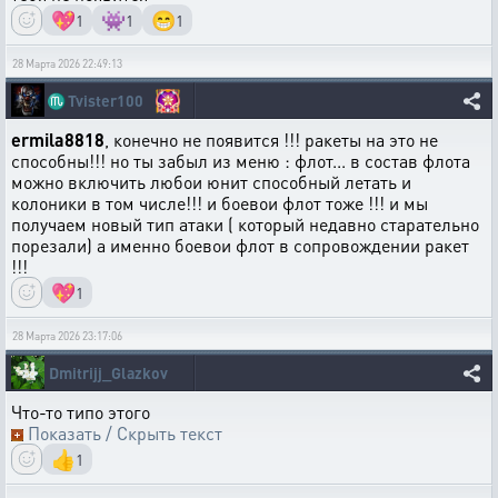
💖
👾
😁
1
1
1
28 Марта 2026 22:49:13
♏
Tvister100
ermila8818
, конечно не появится !!! ракеты на это не
способны!!! но ты забыл из меню : флот... в состав флота
можно включить любои юнит способный летать и
колоники в том числе!!! и боевои флот тоже !!! и мы
получаем новый тип атаки ( который недавно старательно
порезали) а именно боевои флот в сопровождении ракет
!!!
💖
1
28 Марта 2026 23:17:06
Dmitrijj_Glazkov
Что-то типо этого
Показать / Скрыть текст
👍
1