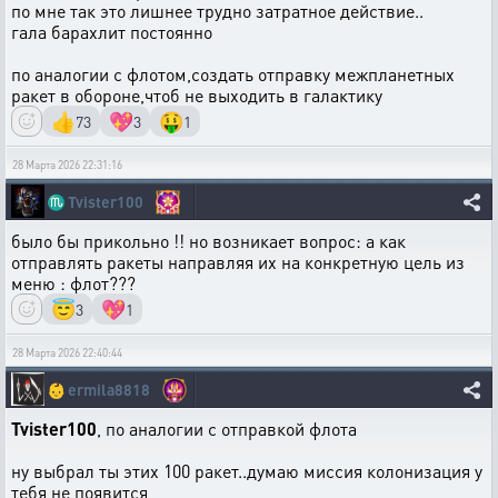
по мне так это лишнее трудно затратное действие..
гала барахлит постоянно
по аналогии с флотом,создать отправку межпланетных
ракет в обороне,чтоб не выходить в галактику
👍
💖
🤑
73
3
1
28 Марта 2026 22:31:16
♏
Tvister100
было бы прикольно !! но возникает вопрос: а как
отправлять ракеты направляя их на конкретную цель из
меню : флот???
😇
💖
3
1
28 Марта 2026 22:40:44
👶
ermila8818
Tvister100
, по аналогии с отправкой флота
ну выбрал ты этих 100 ракет..думаю миссия колонизация у
тебя не появится