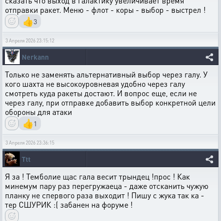
сказать что выход в галактику увеличивает время
отправки ракет. Меню - флот - коры - выбор - выстрел !
👍
3
3 Апреля 2026 23:15:12
Nerkann
Только не заменять альтернативный выбор через галу. У
кого шахта не высокоуровневая удобно через галу
смотреть куда ракеты достают. И вопрос еще, если не
через галу, при отправке добавить выбор конкретной цели
обороны для атаки
👍
1
3 Апреля 2026 23:36:15
Ttt
Я за ! Темболие щас гала весит трындец !прос ! Как
минемум пару раз перегружаеца - даже отсканить чужую
планку не спервого раза выходит ! Пишу с жука так ка -
тер СШУРИК :( забанен на форуме !