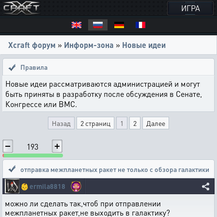
ИГРА
Xcraft форум
»
Информ-зона
»
Новые идеи
Правила
Новые идеи рассматриваются администрацией и могут
быть приняты в разработку после обсуждения в Сенате,
Конгрессе или ВМС.
Назад
2 страниц
1
2
Далее
193
отправка межпланетных ракет не только с обзора галактики
👶
ermila8818
можно ли сделать так,чтоб при отправлении
межпланетных ракет,не выходить в галактику?