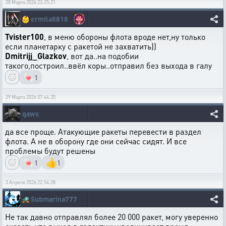
28 Марта 2026 23:25:21
👶
ermila8818
Tvister100
, в меню обороны флота вроде нет,ну только
если планетарку с ракетой не захватить))
Dmitrijj_Glazkov
, вот да..на подобии
такого,построил..ввёл коры..отправил без выхода в галу
🍬
1
29 Марта 2026 07:44:20
qaws
да все проще. Атакующие ракеты перевести в раздел
флота. А не в оборону где они сейчас сидят. И все
проблемы будут решены
🍬
👍
1
1
3 Апреля 2026 22:54:28
🚜
Submarina777
Не так давно отправлял более 20 000 ракет, могу уверенно