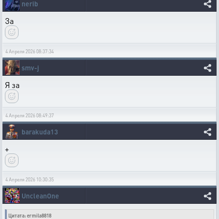
nerib
За
4 Апреля 2026 08:37:34
smv-j
Я за
4 Апреля 2026 08:49:37
barakuda13
+
4 Апреля 2026 10:30:35
UncleanOne
Цитата: ermila8818