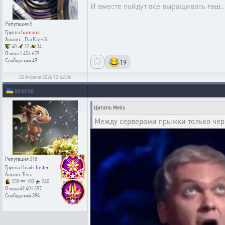
И вместе пойдут все выращивать
гаш
.
Репутация
5
Группа
humans
Альянс
_DarKnesS_
40
12
34
Очков
1 456 679
😂
19
Сообщений
49
20 Апреля 2026 12:42:06
🇺🇦
xexexe
Цитата: Melis
Между серверами прыжки только чер
Репутация
318
Группа
Head cluster
Альянс
Тень
239
103
240
Очков
49 401 597
Сообщений
394