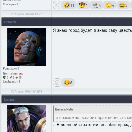
Очков
150 066
🤣
🤠
🐏
🙄
😆
11
4
4
4
3
Сообщений
3
20 Апреля 2026 09:57:27
Echo70
Я знаю город будет, я знаю саду цвесть
Репутация
3
Группа
humans
7
3
15
😂
8
Сообщений
5
20 Апреля 2026 12:12:18
Lucius
Цитата: Melis
и возможно ослабит враждебность м
...В военной стратегии, ослабит враж