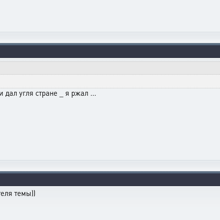
 дал угля стране _ я ржал ...
еля темы))