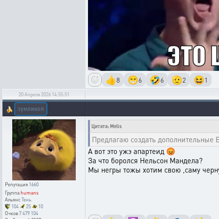
👍
😁
🤣
🫡
😆
8
6
6
2
1
20 Апреля 2026 14:55:51
зумликоп
🍌
Цитата: Melis
Предлагаю создать дополнительные В
А вот это ужэ апартеид 😡
За что боролся Нельсон Мандела?
Мы негры тожы хотим свою ,саму чер
Репутация
1660
Группа
humans
Альянс
Тень
104
25
10
Очков
7 479 104