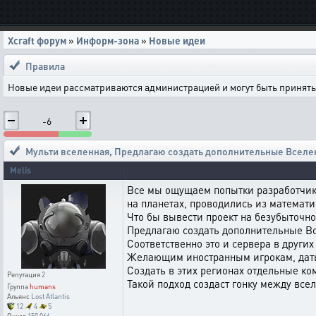
Xcraft форум
»
Информ-зона
»
Новые идеи
Правила
Новые идеи рассматриваются администрацией и могут быть приняты 
-6
Мульти вселенная
,
Предлагаю создать дополнительные Вселе
Melis
Все мы ощущаем попытки разработчико
на планетах, проводились из математи
Что бы вывести проект на безубыточно
Предлагаю создать дополнительные Вс
Соответственно это и сервера в други
Желающим иностранным игрокам, дать
Создать в этих регионах отдельные ко
Репутация
2
Такой подход создаст гонку между вс
Группа
humans
Альянс
Lost Atlantis
12
4
5