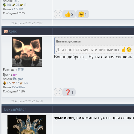
Альянс
Тень
104
25
10
Очков
7 479 104
👍
🤗
2
1
Сообщений
2597
21 Апреля 2026 22:09:07
🐷
Хряк
Цитата: зумликоп
Для вас есть мульти витамины ☝️🧐
Вован доброго _ Ну ты старая сволочь и
Репутация
1948
Группа
xerj
Альянс
Enigma
177
57
125
Очков
15 573 074
❓
1
Сообщений
1389
21 Апреля 2026 22:16:58
LukyanViktor
зумликоп
, витамины нужны для создат