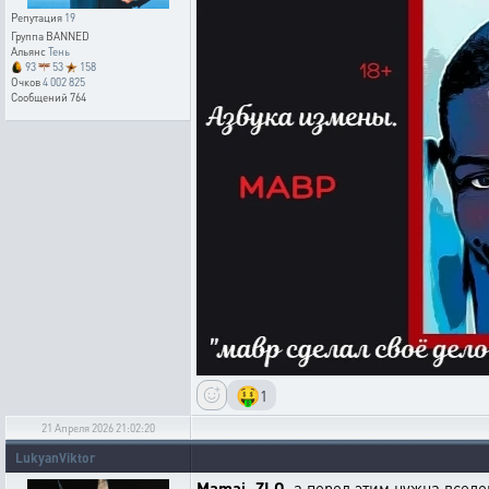
Репутация
19
Группа
BANNED
Альянс
Тень
93
53
158
Очков
4 002 825
Сообщений
764
🤑
1
21 Апреля 2026 21:02:20
LukyanViktor
Mamai_ZLO
, а перед этим нужна всел