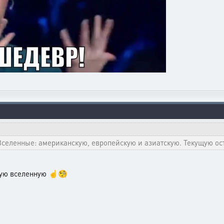
селенные: американскую, европейскую и азиатскую. Текущую ос
ную вселенную ☝️🧐