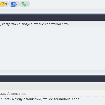
🤔
🚮
🦠
3
2
1
, когда такие люди в стране советской есть.
ежду Альянсами.
дебность между альянсами, это же гениально Карл!