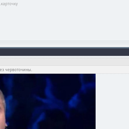
..карточку
ез червоточины.