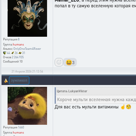
попал в ту самую вселенную которая ем
Репутация
8
Группа
humans
Альянс
OnlyOneTeam4Rever
44
26
31
Очков
2 264 935
😆
3
Сообщений
10
21 Апреля 2026 21:12:54
зумликоп
🍌
Цитата: LukyanViktor
Короче мульти вселенная нужна каждо
Для вас есть мульти витамины ☝️🧐
Репутация
1660
Группа
humans