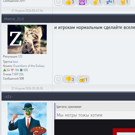
👍
☮️
✌️
💤
🤘
3
1
1
1
1
Сообщений
2597
21 Апреля 2026 00:47:56
Mamai_ZLO
и игрокам нормальным сделайте вселе
Репутация
122
Группа
toss
Альянс
Guardians of the Galaxy
84
186
505
Очков
7 009 206
👎
🤕
3
1
Сообщений
508
21 Апреля 2026 20:28:30
-zZz-
Цитата: зумликоп
Мы негры тожы хотим