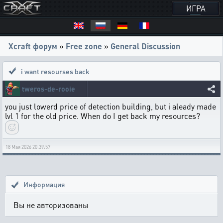
ИГРА
Xcraft форум
»
Free zone
»
General Discussion
i want resourses back
tweros-de-rooie
you just lowerd price of detection building, but i aleady made
lvl 1 for the old price. When do I get back my resources?
18 Мая 2026 20:39:57
Информация
Вы не авторизованы