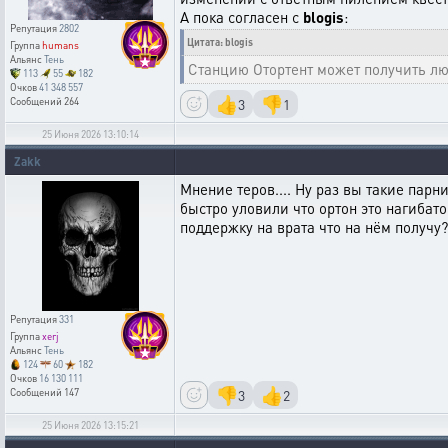
А пока согласен с
blogis
:
Репутация
2802
Цитата: blogis
Группа
humans
Альянс
Тень
Станцию Отортент может получить люб
113
55
182
Очков
41 348 557
👍
👎
3
1
Сообщений
264
25 Июня 2026 13:10:14
Zakk
Мнение теров.... Ну раз вы такие парн
быстро уловили что ортон это нагибато
поддержку на врата что на нём получу? 
Репутация
331
Группа
xerj
Альянс
Тень
124
60
182
Очков
16 130 111
👎
👍
3
2
Сообщений
147
25 Июня 2026 13:15:21