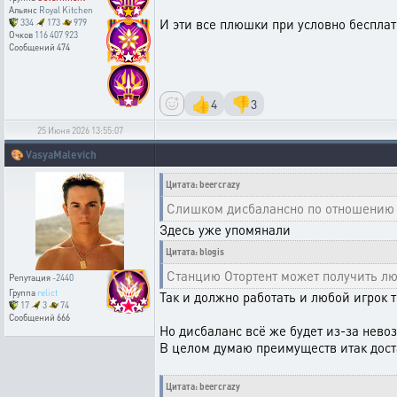
Альянс
Royal Kitchen
И эти все плюшки при условно беспла
334
173
979
Очков
116 407 923
Сообщений
474
👍
👎
4
3
25 Июня 2026 13:55:07
🎨
VasyaMalevich
Цитата: beercrazy
Слишком дисбалансно по отношению 
Здесь уже упомянали
Цитата: blogis
Станцию Отортент может получить люб
Репутация
-2440
Группа
relict
Так и должно работать и любой игрок т
17
3
74
Сообщений
666
Но дисбаланс всё же будет из-за нево
В целом думаю преимуществ итак доста
Цитата: beercrazy