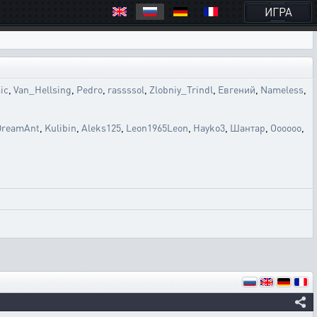
ИГРА
ic
,
Van_Hellsing
,
Pedro
,
rassssol
,
Zlobniy_Trindl
,
Евгений
,
Nameless
,
DreamAnt
,
Kulibin
,
Aleks125
,
Leon1965Leon
,
Hayko3
,
Шантар
,
Oooooo
,