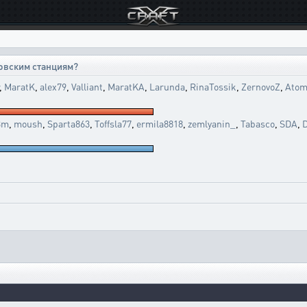
новским станциям?
,
MaratK
,
alex79
,
Valliant
,
MaratKA
,
Larunda
,
RinaTossik
,
ZernovoZ
,
Atom
3m
,
moush
,
Sparta863
,
Toffsla77
,
ermila8818
,
zemlyanin_
,
Tabasco
,
SDA
,