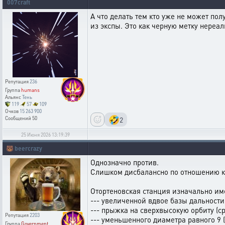
007craft
А что делать тем кто уже не может пол
из экспы. Это как черную метку нереаль
Репутация
236
Группа
humans
Альянс
Тень
119
57
109
Очков
15 263 900
🤣
2
Сообщений
50
25 Июня 2026 13:19:39
🐻
beercrazy
Однозначно против.
Слишком дисбалансно по отношению к 
Отортеновская станция изначально им
--- увеличенной вдвое базы дальност
--- прыжка на сверхвысокую орбиту (
Репутация
2203
--- уменьшенного диаметра равного 9 
Группа
Government