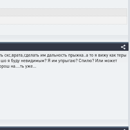
ь скс,врата,сделать им дальность прыжка..а то я вижу как теры
того шо я буду невидимым? Я им упрыгаю? Спилю? Или может
рош на....ть уже...