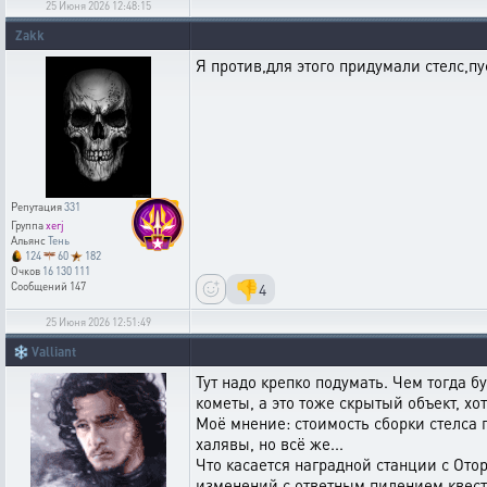
25 Июня 2026 12:48:15
Zakk
Я против,для этого придумали стелс,пу
Репутация
331
Группа
xerj
Альянс
Тень
124
60
182
Очков
16 130 111
👎
4
Сообщений
147
25 Июня 2026 12:51:49
❄️
Valliant
Тут надо крепко подумать. Чем тогда б
кометы, а это тоже скрытый объект, х
Моё мнение: стоимость сборки стелса 
халявы, но всё же...
Что касается наградной станции с Ото
изменений с ответным пилением квес