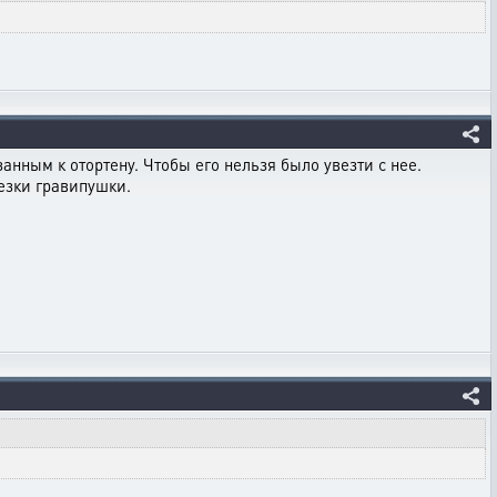
занным к отортену. Чтобы его нельзя было увезти с нее.
езки гравипушки.