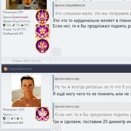
Цитата: VasyaMalevich
Репутация
2203
Это слишком мало, это мы поправим д
Группа
Government
Это что то кардинально меняет в план
Альянс
Royal Kitchen
Если нет, то я бы предложил поднять ра
334
173
979
Очков
116 407 923
Сообщений
474
25 Июня 2026 14:31:46
🎨
VasyaMalevich
Цитата: beercrazy
Ну ты ж всегда ратуешь за то что б 
Я ещё могу чего-то не помнить или не 
Цитата: beercrazy
Репутация
-2440
Если нет, то я бы предложил поднять р
Группа
relict
17
3
74
Так и сделаем, поставим 20 диаметр и
Сообщений
666