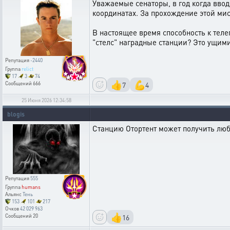
Уважаемые сенаторы, в год когда вво
координатах. За прохождение этой мис
В настоящее время способность к теле
"стелс" наградные станции? Это ущими
Репутация
-2440
Группа
relict
17
3
74
👍
💪
7
4
Сообщений
666
25 Июня 2026 12:34:58
blogis
Станцию Отортент может получить люба
Репутация
555
Группа
humans
Альянс
Тень
153
101
217
Очков
42 029 963
👍
16
Сообщений
20