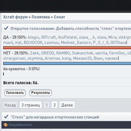
Xcraft форум
»
Политика
»
Сенат
Открытое голосование:
Добавить способность "стелс" оторте
ДА - 28 (50%:
blogis
,
007craft
,
VosPetatel
,
slava__k
,
slava
,
Mira
,
vikkipr
max4
,
myt
,
BOJIOCOK
,
Leomus
,
Medved_Eastern
,
P_S_I_X
,
007Slava
)
НЕТ - 28 (50%:
Zakk
,
DREDD
,
RAMBO
,
Stakanchek
,
vanilla
,
FarmDoc
,
x
strangersan
,
skymma
,
Aronnax
,
kong
,
Михаил33
,
Воин
,
пакяво
)
йа креветко - 0 (0%)
Всего голосов: 56.
Назад
2 страниц
1
2
Далее
"Стелс" для нагардных отортеновских станций
🎨
VasyaMalevich