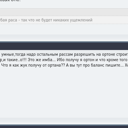
ая раса - так что не будет никаких ущемлений
и умные,тогда надо остальным рассам разрешить на ортоне строит
р,и такие..о!!! Это же имба... Ибо получу я ортон и что кроме 
Что я как жук получу от ортана?? А вы тут про баланс пишите... Хо