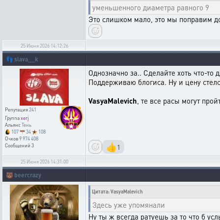
уменьшенного диаметра равного 9
Это слишком мало, это мы поправим до
25 Июня 2026 14:12:26
👣
slava__k
Однозначно за.. Сделайте хоть что-то 
Поддерживаю блогиса. Ну и цену стел
VasyaMalevich
, те все расы могут прой
Репутация
241
Группа
xerj
Альянс
Тень
107
34
108
Очков
9 974 408
👍
1
Сообщений
3
25 Июня 2026 14:31:00
🐻
beercrazy
Цитата: VasyaMalevich
Здесь уже упомянали
Ну ты ж всегда ратуешь за то что б у