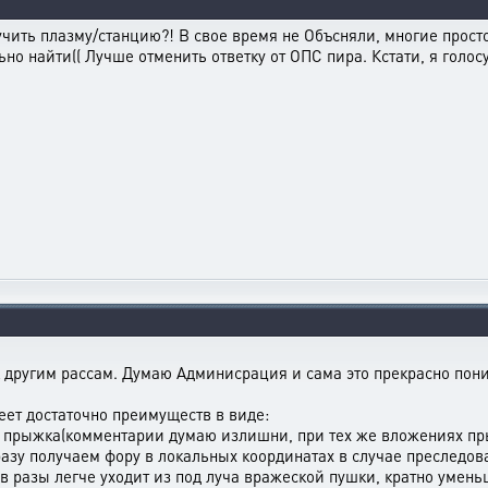
учить плазму/станцию?! В свое время не Объсняли, многие просто
но найти(( Лучше отменить ответку от ОПС пира. Кстати, я голосую
другим рассам. Думаю Админисрация и сама это прекрасно пони
еет достаточно преимуществ в виде:
и прыжка(комментарии думаю излишни, при тех же вложениях пры
сразу получаем фору в локальных координатах в случае преслед
(в разы легче уходит из под луча вражеской пушки, кратно умен