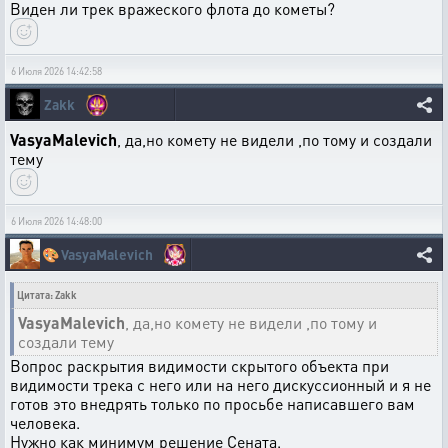
Виден ли трек вражеского флота до кометы?
6 Июля 2026 14:42:58
Zakk
VasyaMalevich
, да,но комету не видели ,по тому и создали
тему
6 Июля 2026 14:48:00
🎨
VasyaMalevich
Цитата: Zakk
VasyaMalevich
, да,но комету не видели ,по тому и
создали тему
Вопрос раскрытия видимости скрытого объекта при
видимости трека с него или на него дискуссионный и я не
готов это внедрять только по просьбе написавшего вам
человека.
Нужно как минимум решение Сената.