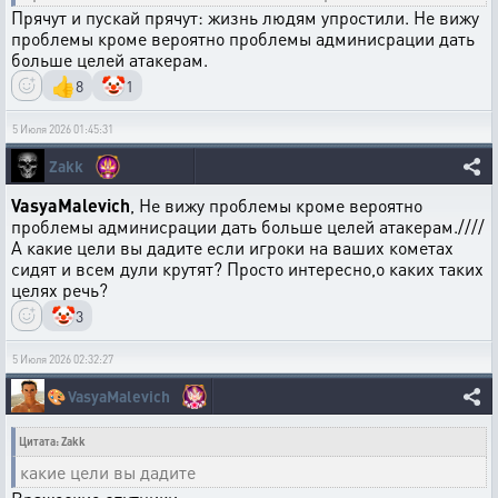
Прячут и пускай прячут: жизнь людям упростили. Не вижу
проблемы кроме вероятно проблемы админисрации дать
больше целей атакерам.
👍
🤡
8
1
5 Июля 2026 01:45:31
Zakk
VasyaMalevich
, Не вижу проблемы кроме вероятно
проблемы админисрации дать больше целей атакерам.////
А какие цели вы дадите если игроки на ваших кометах
сидят и всем дули крутят? Просто интересно,о каких таких
целях речь?
🤡
3
5 Июля 2026 02:32:27
🎨
VasyaMalevich
Цитата: Zakk
какие цели вы дадите