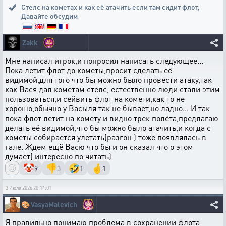
Стелс на кометах и как её атачить если там сидит флот
,
Давайте обсудим
Zakk
Мне написал игрок,и попросил написать следующее...
Пока летит флот до кометы,просит сделать её
видимой,для того что бы можно было провести атаку,так
как Вася дал кометам стелс, естественно люди стали этим
пользоваться,и сейвить флот на комети,как то не
хорошо,обычно у Васыля так не бывает,но ладно... И так
пока флот летит на комету и видно трек полёта,предлагаю
делать её видимой,что бы можно было атачить,и когда с
кометы собирается улетать(разгон ) тоже появлялась в
гале. Ждем ещё Васю что бы и он сказал что о этом
думает( интересно по читать)
🤡
👎
🤣
🤞
9
3
1
1
3 Июля 2026 20:14:01
🎨
VasyaMalevich
Я правильно понимаю проблема в сохранении флота