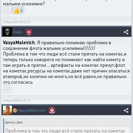
малыми усилиями?
👍
3
4 Июля 2026 18:42:27
Zakk
VasyaMalevich
, Я правильно понимаю проблема в
сохранении флота малыми усилиями///////
Проблема в том что люди всё стали прятать на кометах,и
теперь только новореги не понимают как найти комету и
там играть в прятки .. артифакты на кометах прячут,флот
на кометах,ресурсы на кометах,даже нет причин опасаться
атакеров,их конечно не много,но всё равно,не правильно
это,согласись
4 Июля 2026 21:47:13
🎨
VasyaMalevich
Цитата: Zakk
Проблема в том что люди всё стали прятать на кометах