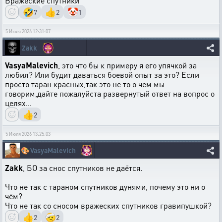
Вражеские спутники
🤣
👍
🤡
7
2
1
5 Июля 2026 12:31:07
Zakk
VasyaMalevich
, это что бы к примеру я его упячкой за
любил? Или будит даваться боевой опыт за это? Если
просто таран красных,так это не то о чем мы
говорим,дайте пожалуйста развернутый ответ на вопрос о
целях...
👍
2
5 Июля 2026 13:25:03
🎨
VasyaMalevich
Zakk
, БО за снос спутников не даётся.
Что не так с тараном спутников дунями, почему это ни о
чём?
Что не так со сносом вражеских спутников гравипушкой?
👍
🤕
2
2