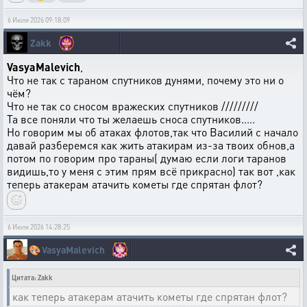
6 Июля 2026 09:18:09
Zakk
VasyaMalevich
,
Что не так с тараном спутников дунями, почему это ни о
чём?
Что не так со сносом вражеских спутников /////////
Та все поняли что ты желаешь сноса спутников.....
Но говорим мы об атаках флотов,так что Василий с начало
давай разберемся как жить атакирам из-за твоих обнов,а
потом по говорим про тараны( думаю если логи таранов
видишь,то у меня с этим прям всё прикрасно) так вот ,как
теперь атакерам атачить кометы где спрятан флот?
6 Июля 2026 14:28:25
🎨
VasyaMalevich
Цитата: Zakk
как теперь атакерам атачить кометы где спрятан флот?