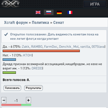
ИГРА
Xcraft форум
»
Политика
»
Сенат
Открытое голосование:
Дать видимость кометам пока на
нее летит флот,и когда улетает
Да. - 6 (75%:
Zakk
,
RAMBO
,
FarmDoc
,
Denchik_Mol
,
vanilla
,
007Slava
)
Нет. - 1 (13%:
KTOH
)
Дредд признан всемирной ассоциацией,нищебродом..но хехе не
верит им. - 1 (13%:
DREDD
)
Всего голосов: 8.
-1