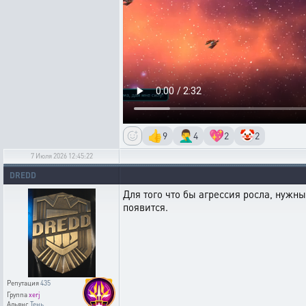
👍
🤦‍♂️
💖
🤡
9
4
2
2
7 Июля 2026 12:45:22
DREDD
Для того что бы агрессия росла, нужны 
появится.
Репутация
435
Группа
xerj
Альянс
Тень