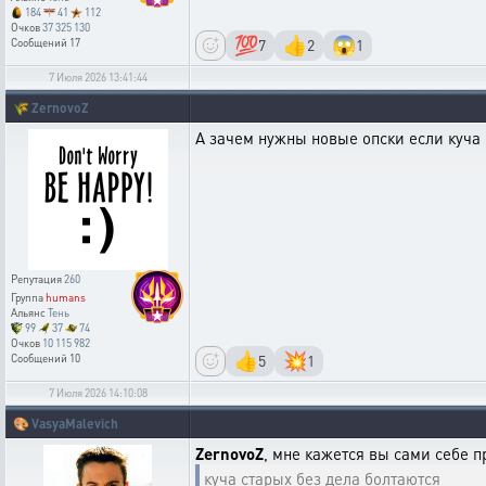
184
41
112
Очков
37 325 130
💯
👍
😱
7
2
1
Сообщений
17
7 Июля 2026 13:41:44
🌾
ZernovoZ
А зачем нужны новые опски если куча 
Репутация
260
Группа
humans
Альянс
Тень
99
37
74
Очков
10 115 982
👍
💥
5
1
Сообщений
10
7 Июля 2026 14:10:08
🎨
VasyaMalevich
ZernovoZ
, мне кажется вы сами себе п
куча старых без дела болтаются