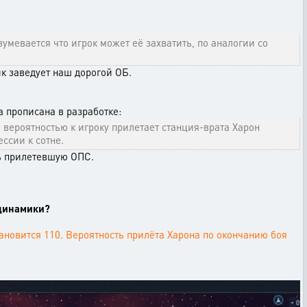
умевается что игрок может её захватить, по аналогии со
к заведует наш дорогой ОБ.
а прописана в разработке:
вероятностью к игроку прилетает станция-врата Харон
ссии к сотне.
ть прилетевшую ОПС.
 динамики?
тановится 110. Вероятность прилёта Харона по окончанию боя