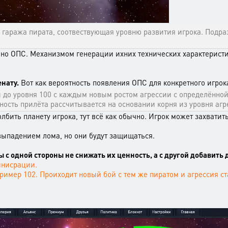
гаража пирата, соотвествующая уровню развития игрока. Подраз
ьно ОПС. Механизмом генерации ихних технических характеристи
енату.
Вот как вероятность появления ОПС для конкретного игрок
 до уровня 100 с каждым новым ростом агрессии с определённой 
ность прилёта рассчитывается на основании корня из уровня агре
лбить планету игрока, тут всё как обычно. Игрок может захвати
выпадением лома, но они будут защищаться.
ы с одной стороны не снижать их ценность, а с другой добавить
инисрации.
пример 102. Проиходит новый бой с тем же пиратом и агрессия с