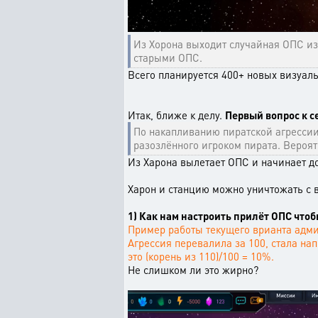
Из Хорона выходит случайная ОПС из 
старыми ОПС.
Всего планируется 400+ новых визуал
Итак, ближе к делу.
Первый вопрос к с
По накапливанию пиратской агрессии
разозлённого игроком пирата. Вероят
Из Харона вылетает ОПС и начинает до
Харон и станцию можно уничтожать с 
1) Как нам настроить прилёт ОПС чтоб
Пример работы текущего врианта адм
Агрессия перевалила за 100, стала на
это (корень из 110)/100 = 10%.
Не слишком ли это жирно?