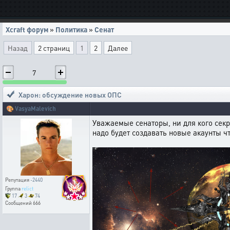
Xcraft форум
»
Политика
»
Сенат
Назад
2 страниц
1
2
Далее
7
Харон: обсуждение новых ОПС
🎨
VasyaMalevich
Уважаемые сенаторы, ни для кого секр
надо будет создавать новые акаунты 
Репутация
-2440
Группа
relict
17
3
74
Сообщений
666