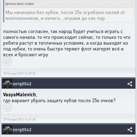
Цитата: faust-trader
Мы начинали без нубки, после 25к огребали люлей от
миллионников, и ничего....играем до сих пор
полностью согласен, так народ будет учиться играть с
самого начала. то что происходит сейчас, то только то что
ребята растут в тепличных условиях, а когда выходят из
под нубки, то очень быстро теряют флот матерят всё и
всех и бросают игру
29 Января 2012 14:39:30
serg0542
VasyaMalevich
,
где вариант убрать защиту нубов после 25к очков?
29 Января 2012 14:47:28
zerg0542