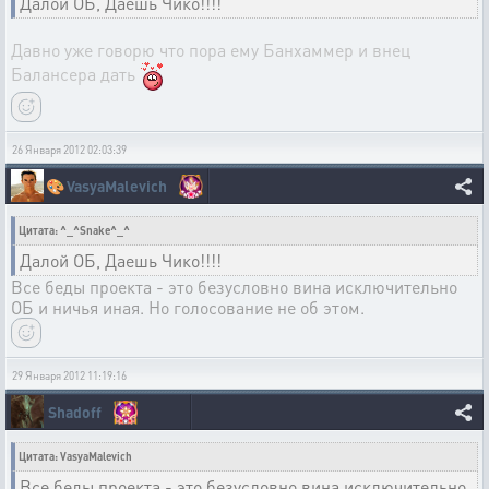
Далой ОБ, Даешь Чико!!!!
Давно уже говорю что пора ему Банхаммер и внец
Балансера дать
26 Января 2012 02:03:39
🎨
VasyaMalevich
Цитата: ^_^Snake^_^
Далой ОБ, Даешь Чико!!!!
Все беды проекта - это безусловно вина исключительно
ОБ и ничья иная. Но голосование не об этом.
29 Января 2012 11:19:16
Shadoff
Цитата: VasyaMalevich
Все беды проекта - это безусловно вина исключительно