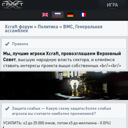
ИГРА
Xcraft форум
»
Политика
»
ВМС, Генеральная
ассамблея
Правила
Мы, лучшие игроки Xcraft, провозглашаем Верховный
Совет
, высшую народную власть сектора, и клянёмся
ставить интересы проекта выше собственных.<br/><br/>
Защита слабых — Какую схему защиты более слабых
игроков вы считаете наиболее преемлимой?
УСИЛИТЬ: х2 до 25 000 очков, потом х5 до миллиона - 0 (0%)