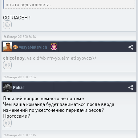
но это ведь клевета.
СОГЛАСЕН !
26 Января 2012 00:36:14
🎨
VasyaMalevich
chicotnoy
, vs c dfvb rfr-yb,elm etlbybvcz///
26 Января 2012 00:37:06
Pahar
Василий вопрос немного не по теме
Чем ваша команда будет заниматься после ввода
изменений по ужесточению перидачи ресов?
Протосами?
26 Января 2012 00:37:15