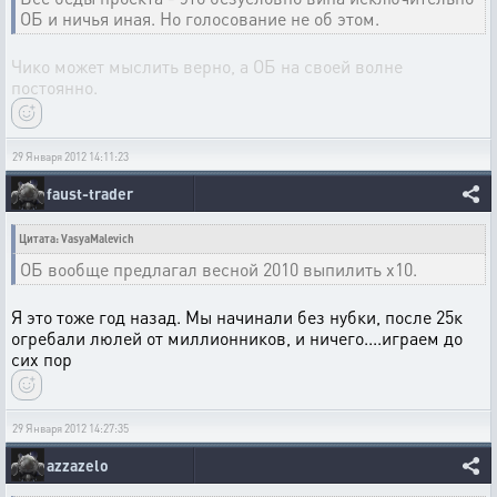
ОБ и ничья иная. Но голосование не об этом.
Чико может мыслить верно, а ОБ на своей волне
постоянно.
29 Января 2012 14:11:23
faust-trader
Цитата: VasyaMalevich
ОБ вообще предлагал весной 2010 выпилить х10.
Я это тоже год назад. Мы начинали без нубки, после 25к
огребали люлей от миллионников, и ничего....играем до
сих пор
29 Января 2012 14:27:35
azzazelo