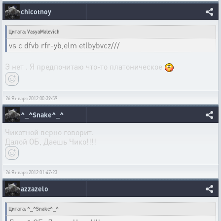
chicotnoy
Цитата: VasyaMalevich
vs c dfvb rfr-yb,elm etlbybvcz///
Э нет . Я предпочитаю что-то платоническое
26 Января 2012 00:39:59
^_^Snake^_^
Чикотной верно говорит.
Далой ОБ, Даешь Чико!!!!
26 Января 2012 01:47:23
azzazelo
Цитата: ^_^Snake^_^