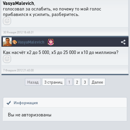
VasyaMalevich
,
голосовал за ослабить, но почему то мой голос
прибавился к усилить, разберитесь.
30 Января 2012 18:48:31
🎨
VasyaMalevich
Как насчёт х2 до 5 000, х5 до 25 000 и х10 до миллиона?
7 Февраля 2012 21:40:00
Назад
3 страниц
1
2
3
Далее
Информация
Вы не авторизованы