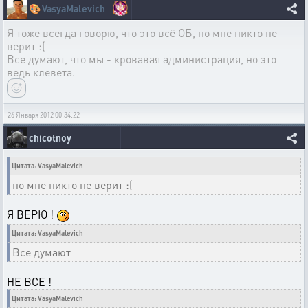
🎨
VasyaMalevich
Я тоже всегда говорю, что это всё ОБ, но мне никто не
верит :(
Все думают, что мы - кровавая администрация, но это
ведь клевета.
26 Января 2012 00:34:22
chicotnoy
Цитата: VasyaMalevich
но мне никто не верит :(
Я ВЕРЮ !
Цитата: VasyaMalevich
Все думают
НЕ ВСЕ !
Цитата: VasyaMalevich