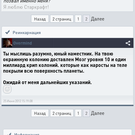
позвал именно меня?
Я люблю Старкрафт!
Далее
Назад
2 страниц
1
2
Реинкарнация
Overmind
Ты мыслишь разумно, юный наместник. На твою
окраинную колонию доставлен Мозг уровня 10 и один
миллиард крип колоний. которые как наросты на теле
покрыли всю поверхность планеты.
Ожидай от меня дальнейших указаний.
25 Июня 2012 15:19:08
Далее
Назад
2 страниц
1
2
Информация