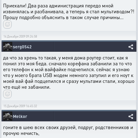
Приехали! Два раза администрация передо мной
извинялась и разбанивала, а теперь я стал мультиводом?!
Прошу подробно объяснить в таком случае причины...
14 Декабря 2009 09:24:58
serg0542
да что за хрень то такая, у меня дома роутер стоит, как я
понил это моя беда. сначало корефана забанили за то что
его телефон к мой вайфайке подчепился. сейчас я узнаю
что у моего брата USB модем немного затупил и его ноут к
моей вай фай подцепился и сразу мультами стали, хорошо
что ещё не забанили.
15 Декабря 2009 16:45:32
Melkor
гоните в шею всех своих друзей, подруг, родственников и
прочую нечисть,