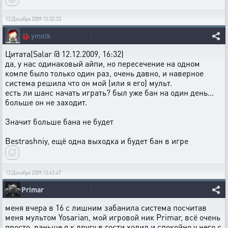
12 Декабря 2009 13:32:23
🐞
ymnik
Цитата(Salar @ 12.12.2009, 16:32)
да, у нас одинаковый айпи, но пересечение на одном
компе было только один раз, очень давно, и наверное
система решила что он мой (или я его) мульт.
есть ли шанс начать играть? был уже бан на один день...
больше он не заходит.
Значит больше бана не будет
Bestrashniy, ещё одна выходка и будет бан в игре
12 Декабря 2009 13:43:47
Primar
меня вчера в 16 с лишним забанила система посчитав
меня мультом Yosarian, мой игровой ник Primar, всё очень
просто, раньше я к другу в гости ходил и спокойно у него с