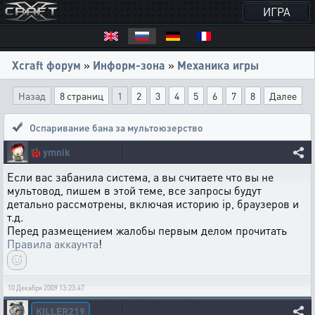
ИГРА
Xcraft форум
»
Информ-зона
»
Механика игры
Назад
8 страниц
1
2
3
4
5
6
7
8
Далее
Оспаривание бана за мультоюзерство
🐞
ymnik
Если вас забанила система, а вы считаете что вы не
мультовод, пишем в этой теме, все запросы будут
детально рассмотрены, включая историю ip, браузеров и
т.д.
Перед размещением жалобы первым делом прочитать
Правила аккаунта
!
10 Декабря 2009 13:23:47
KILLER219