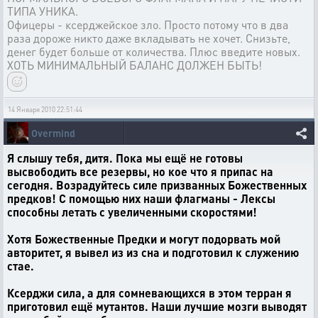
ТИПА УНИКА.
Офицеры - ксерджейское зло. Просто потому что в два
раза дороже никто даже вкладывать не хочет. Снизьте,
денег будет больше от количества. Плюс введите новых.
ХОТЬ МИНИМАЛЬНЫЙ БАЛАНС ДОЛЖЕН БЫТЬ!
14 Января 2010 22:51:44
Overmind
Я слышу тебя, дитя. Пока мы ещё не готовы
высвободить все резервы, но кое что я припас на
сегодня. Возрадуйтесь силе призванных Божественных
предков! С помощью них наши флагманы - Лексы
способны летать с увеличенными скоростями!
Хотя Божественные Предки и могут подорвать мой
авторитет, я вывел из из сна и подготовил к служению
стае.
Ксерджи сила, а для сомневающихся в этом терран я
приготовил ещё мутантов. Наши лучшие мозги выводят