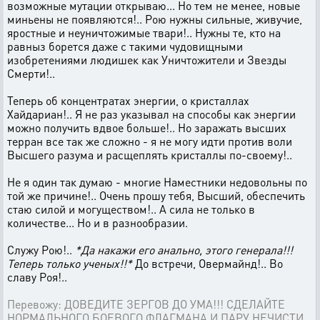
возможные мутации открываю... Но тем не менее, новые
миньены не появляются!.. Рою нужны сильные, живучие,
яростные и неуничтожимые твари!.. Нужны те, кто на
равныз борется даже с такими чудовищными
изобретениями людишек как Уничтожители и Звезды
Смерти!..
Теперь об концентратах энергии, о кристаллах
Хайдариан!.. Я не раз указывал на способы как энергии
можно получить вдвое больше!.. Но заражать высших
терран все так же сложно - я не могу идти против воли
Высшего разума и расщеплять кристаллы по-своему!..
Не я один так думаю - многие Наместники недовольны по
той же причине!.. Очень прошу тебя, Высший, обеспечить
стаю силой и могуществом!.. А сила не только в
количестве... Но и в разнообразии.
Служу Рою!..
*Да накажи его анально, этого генерала!!!
Теперь только ученых!!*
До встречи, Овермайнд!.. Во
славу Роя!..
Перевожу: ДОВЕДИТЕ ЗЕРГОВ ДО УМА!!! СДЕЛАЙТЕ
НОРМАЛЬНОГО БОЕВОГО ФЛАГМАНА И ПАРУ НЕЧИСТИ