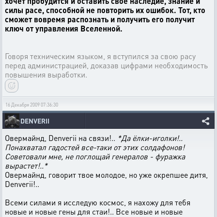
хочет пробудится и оставить своё наследие, знание и
силы расе, способной не повторить их ошибок. Тот, кто
сможет вовремя распознать и получить его получит
ключ от управления Вселенной.
Говоря техническим языком, я вступился за свою расу
перед администрацией, доказав цифрами необходимость
повышения выработки.
16 Декабря 2009 07:36:30
DENVERII
Овермайнд, Denverii на связи!..
*Да ёлки-иголки!..
Понахватал гадостей все-таки от этих солдафонов!
Советовали мне, не поглощай генералов - фуражка
вырастет!..*
Овермайнд, говорит твое молодое, но уже окрепшее дитя,
Denverii!..
Всеми силами я исследую космос, я нахожу для тебя
новые и новые гены для стаи!.. Все новые и новые