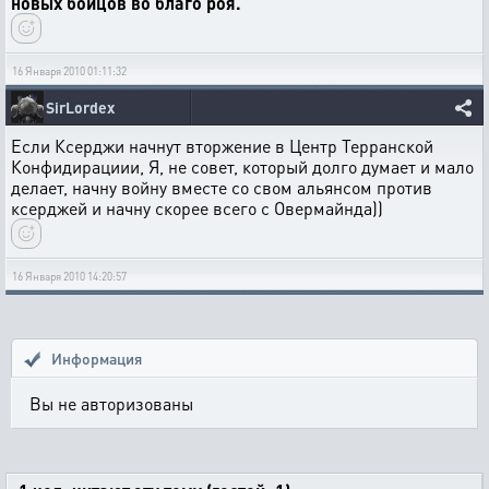
новых бойцов во благо роя.
16 Января 2010 01:11:32
SirLordex
Если Ксерджи начнут вторжение в Центр Терранской
Конфидирациии, Я, не совет, который долго думает и мало
делает, начну войну вместе со свом альянсом против
ксерджей и начну скорее всего с Овермайнда))
16 Января 2010 14:20:57
Информация
Вы не авторизованы