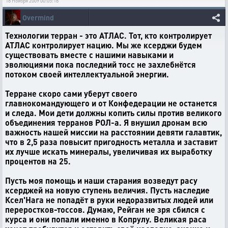
18 Ноября 2009 00:05:18
Overmind
Технологии терран - это АТЛАС. Тот, кто контролирует
АТЛАС контролирует нацию. Мы же ксерджи будем
существовать вместе с нашими навыками и
эволюциями пока последний тосс не захлебнётся
потоком своей интеллектуальной энергии.
Терране скоро сами уберут своего
главнокомандующего и от Конфедерации не останется
и следа. Мои дети должны копить силы против великого
объединения терранов РОЛ-а. Я внушил дронам всю
важность нашей миссии на расстоянии девяти галавтик,
что в 2,5 раза повысит пригодность металла и заставит
их лучше искать минералы, увеличивая их выработку
процентов на 25.
Пусть моя помощь и наши старания возведут расу
ксерджей на новую ступень величия. Пусть наследие
Ксел'Нага не попадёт в руки недоразвитых людей или
переростков-тоссов. Думаю, Рейган не зря сбился с
курса и они попали именно в Копрулу. Великая раса