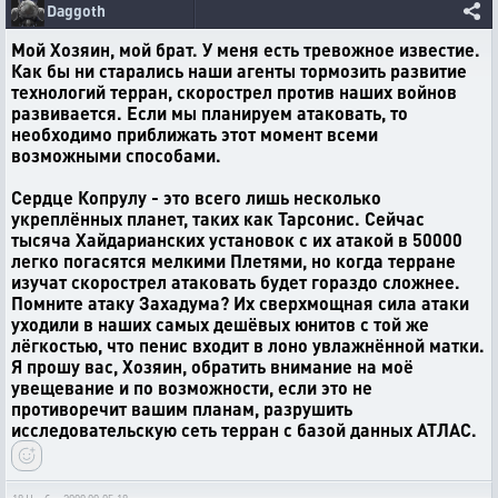
Daggoth
Мой Хозяин, мой брат. У меня есть тревожное известие.
Как бы ни старались наши агенты тормозить развитие
технологий терран, скорострел против наших войнов
развивается. Если мы планируем атаковать, то
необходимо приближать этот момент всеми
возможными способами.
Сердце Копрулу - это всего лишь несколько
укреплённых планет, таких как Тарсонис. Сейчас
тысяча Хайдарианских установок с их атакой в 50000
легко погасятся мелкими Плетями, но когда терране
изучат скорострел атаковать будет гораздо сложнее.
Помните атаку Захадума? Их сверхмощная сила атаки
уходили в наших самых дешёвых юнитов с той же
лёгкостью, что пенис входит в лоно увлажнённой матки.
Я прошу вас, Хозяин, обратить внимание на моё
увещевание и по возможности, если это не
противоречит вашим планам, разрушить
исследовательскую сеть терран с базой данных АТЛАС.