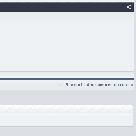
«
·
Эпизод III. Апокалипсис тоссов
·
»