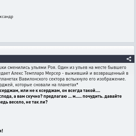
ександр
шки сменились ульями Роя. Один из ульев на месте бывшего
седает Алекс Темпларо Мерсер - выживший и возвращенный в
х планетах Вавилонского сектора вспыхнуло его изображение.
рджей, которые сновали на планетах*
ксерджам, или не к ксерджам, он всегда такой....
ода, а вам скучно? предлагаю ... м..... почудить. давайте
дь весело, не так ли?
я!