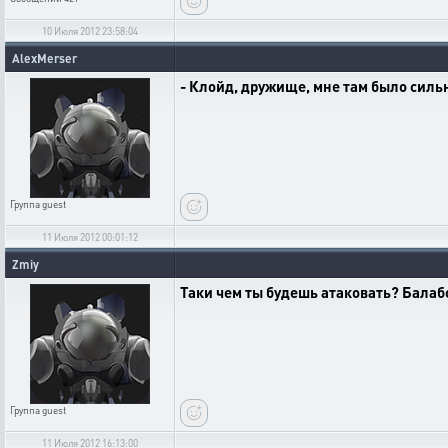
10 Июля 2012 23:58:04
AlexMerser
- Клойд, дружище, мне там было сильн
Группа
guest
11 Июля 2012 00:01:12
Zmiy
Таки чем ты будешь атаковать? Бала
Группа
guest
11 Июля 2012 16:13:00