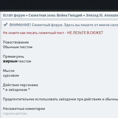
Xcraft форум
»
Сюжетная зона: Война Гильдий
»
Эпизод III. Апокал
ВНИМАНИЕ! Сюжетный форум. Здесь вы пишете от имени свое
Не знаете как писать сюжетный пост - НЕ ЛЕЗЬТЕ В СЮЖЕТ
Повествование
Обычным текстом
Прямая речь
жирным
текстом
Мысли
курсивом
Действие персонажа
* в звёздочках *
Предпочтительнее использовать звёздочки при действиях и обычн
Несюжетные коментарии
серым цветом
.