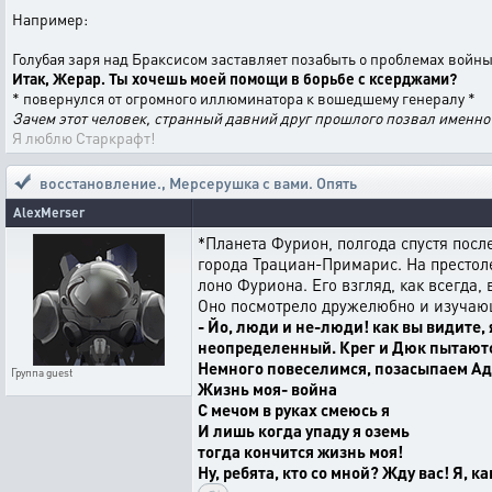
Например:
Голубая заря над Браксисом заставляет позабыть о проблемах войн
Итак, Жерар. Ты хочешь моей помощи в борьбе с ксерджами?
* повернулся от огромного иллюминатора к вошедшему генералу *
Зачем этот человек, странный давний друг прошлого позвал именно
Я люблю Старкрафт!
восстановление.
,
Мерсерушка с вами. Опять
AlexMerser
*Планета Фурион, полгода спустя пос
города Трациан-Примарис. На престол
лоно Фуриона. Его взгляд, как всегда,
Оно посмотрело дружелюбно и изучающе
- Йо, люди и не-люди! как вы видите, я
неопределенный. Крег и Дюк пытаются д
Немного повеселимся, позасыпаем Адв
Группа
guest
Жизнь моя- война
С мечом в руках смеюсь я
И лишь когда упаду я оземь
тогда кончится жизнь моя!
Ну, ребята, кто со мной? Жду вас! Я, 