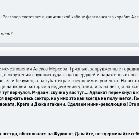
ы. Разговор состоялся в капитанской кабине флагманского корабля Ал
 меня?
ле исчезновения Алекса Мерсера. Грязные, запрудженные городи
е, в окружении снующих туда-сюда ксерджей и зараженных вос
 весел и безумен, а на губах играет неуловимая усмешка. На все
 на людей, которые в недоумении уставились на него, и на ксе
 тут вернулся. М-даам, скучно у вас тут.... Адвокат перемкнул к 
ержать весь сектор, но у них это как всегда не получается. Госп
оката, Крега и Дюка атаками. Сделаем мини-революцию! Это ве
как всегда, обосновался на Фурионе. Давайте, не сдерживайте себ