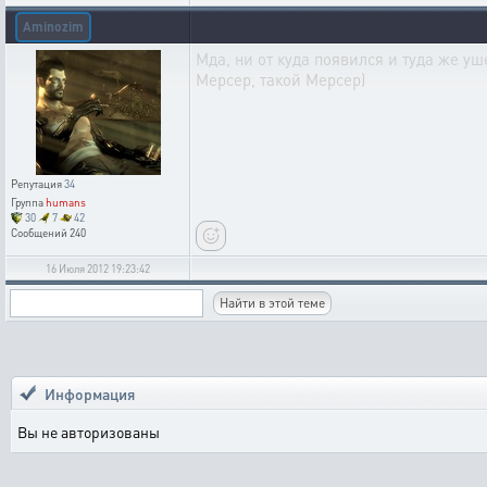
Aminozim
Мда, ни от куда появился и туда же уш
Мерсер, такой Мерсер)
Репутация
34
Группа
humans
30
7
42
Сообщений
240
16 Июля 2012 19:23:42
Информация
Вы не авторизованы