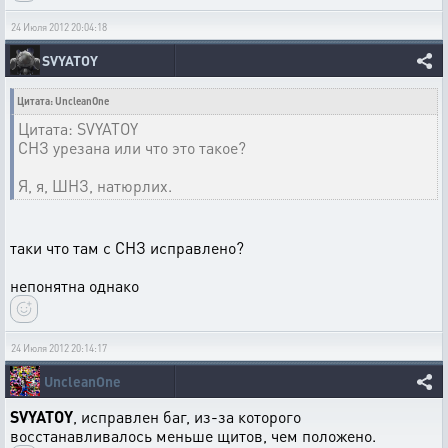
24 Июля 2012 20:04:18
SVYATOY
Цитата: UncleanOne
Цитата: SVYATOY
СНЗ урезана или что это такое?
Я, я, ШНЗ, натюрлих.
таки что там с СНЗ исправлено?
непонятна однако
24 Июля 2012 20:14:17
UncleanOne
SVYATOY
, исправлен баг, из-за которого
восстанавливалось меньше щитов, чем положено.