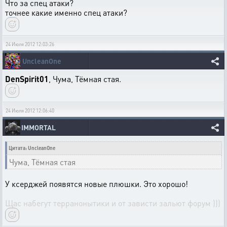
Что за спец атаки?
точнее какие именно спец атаки?
24 Июля 2012 12:03:26
UncleanOne
DenSpirit01
, Чума, Тёмная стая.
24 Июля 2012 12:06:40
IMMORTAL
Цитата: UncleanOne
Чума, Тёмная стая
У ксерджей появятся новые плюшки. Это хорошо!
Щас набегут терранонытики и от зависти зальют форум )))