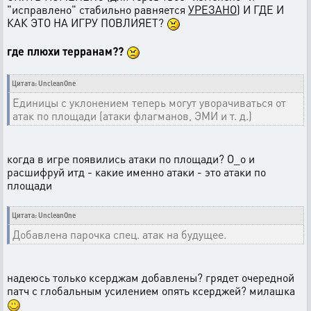
"исправлено" стабильно равняется
УРЕЗАНО
) И ГДЕ И
КАК ЭТО НА ИГРУ ПОВЛИЯЕТ?
где плюхи терранам??
Цитата: UncleanOne
Единицы с уклонением теперь могут уворачиваться от
атак по площади (атаки флагманов, ЭМИ и т. д.)
когда в игре появились атаки по площади? О_о и
расшифруй итд - какие именно атаки - это атаки по
площади
Цитата: UncleanOne
Добавлена парочка спец. атак на будущее.
надеюсь только ксерджам добавлены? грядет очередной
патч с глобальным усилением опять ксерджей? милашка