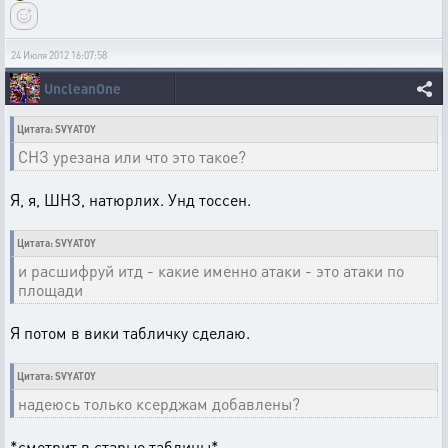
24 Июля 2012 16:07:58
UncleanOne
Цитата: SVYATOY
СНЗ урезана или что это такое?
Я, я, ШНЗ, натюрлих. Унд тоссен.
Цитата: SVYATOY
и расшифруй итд - какие именно атаки - это атаки по
площади
Я потом в вики табличку сделаю.
Цитата: SVYATOY
надеюсь только ксерджам добавлены?
*смотрит в старые таблицы*