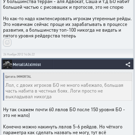
У большинства терран - аля Адвокат, Саша и т.д БО набит
большей частью с рисовашек и протосов, это не спорю
Но как-то надо компенсировать игрокам утеренные рейды.
Это новичкам сейчас проще их зарабатывать в процессе
развития, а большинству топ-100 никогда не видать и
пятого уровня рейдерства теперь
24 Ноября 2012 14:04:22
MetallAlximist
Цитата: IMMORTAL
Лол, с двоих игроков БО не много набежало, большая
часть набита в честных боях. Логи просто не
выкладывал никогда
Ну так скажем почти 60 лвлов БО после 150 уровня БО -
это не мало)
Конечно можно накинуть лвлов 5-6 рейдов. Но чёткого
параметра как сделать назвать не могу, тут всё