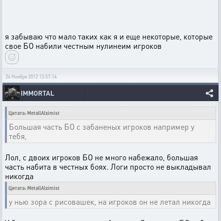
я забываю что мало таких как я и еще некоторые, которые
свое БО набили честным нулинеим игроков
24 Ноября 2012 13:57:14
IMMORTAL
Цитата: MetallAlximist
Большая часть БО с забаненых игроков например у
тебя,
Лол, с двоих игроков БО не много набежало, большая
часть набита в честных боях. Логи просто не выкладывал
никогда
Цитата: MetallAlximist
у нью зора с рисовашек, на игроков он не летал никогда