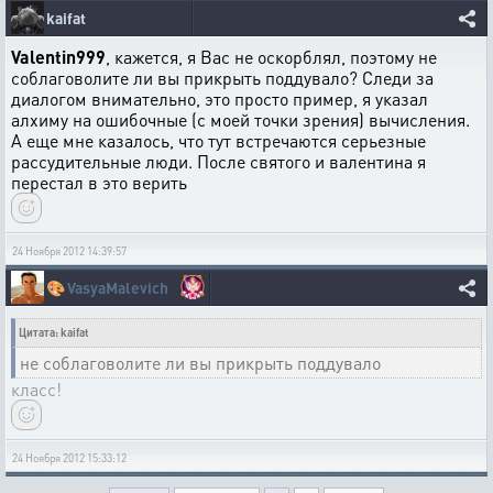
kaifat
Valentin999
, кажется, я Вас не оскорблял, поэтому не
соблаговолите ли вы прикрыть поддувало? Следи за
диалогом внимательно, это просто пример, я указал
алхиму на ошибочные (с моей точки зрения) вычисления.
А еще мне казалось, что тут встречаются серьезные
рассудительные люди. После святого и валентина я
перестал в это верить
24 Ноября 2012 14:39:57
🎨
VasyaMalevich
Цитата: kaifat
не соблаговолите ли вы прикрыть поддувало
класс!
24 Ноября 2012 15:33:12