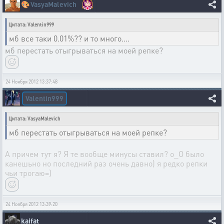
🎨
VasyaMalevich
Цитата: Valentin999
мб все таки 0.01%?? и то много....
мб перестать отыгрываться на моей репке?
24 Ноября 2012 13:37:48
Valentin999
Цитата: VasyaMalevich
мб перестать отыгрываться на моей репке?
А причем тут я? Я те вообще минусы ставил? о_О было
канешьно но последний раз очень давно) я редко репки
чьи трогаю=)
24 Ноября 2012 13:39:20
kaifat