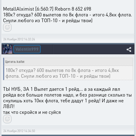
MetallAlximist [6:560:7] Reborn 8 652 698
180к? откуда? 600 вылетов по 8к флота - итого 4,8кк флота.
Снули любого из ТОП-10 - и рейды твои)
24 Ноября 2012 14:32:24
Valentin999
Цитата: kaifat
180к? откуда? 600 вылетов по 8к флота - итого 4,8кк
флота. Снули любого из ТОП-10 - и рейды твои)
ТЫ НУБ, ЗА 1 Вылет дается 1 рейд... а за каждый лвл
рейда все больше полетов надо, и без разнице сколько ты
снулишь хоть 10кк флота, тебе дадут 1 рейд! И даже не
ЛВЛ!
так что скройся и не суйся
24 Ноября 2012 14:34:50