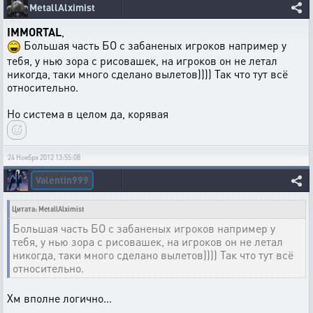
MetallAlximist
IMMORTAL
,
Большая часть БО с забаненых игроков например у
тебя, у нью зора с рисовашек, на игроков он не летал
никогда, таки много сделано вылетов)))) Так что тут всё
относительно.
Но система в целом да, корявая
24 Ноября 2012 13:55:08
Valentin999
Цитата: MetallAlximist
Большая часть БО с забаненых игроков например у
тебя, у нью зора с рисовашек, на игроков он не летал
никогда, таки много сделано вылетов)))) Так что тут всё
относительно.
Хм вполне логично...