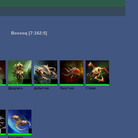
Bocxoq
[7:162:5]
5
1419
346
90
2
Дредлиск
Добытчик
Лазутчик
Страж
75
3
Королева