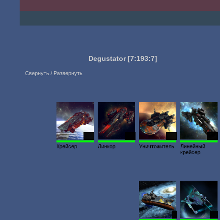
Degustator
[7:193:7]
Свернуть / Развернуть
953
860
233
505
Крейсер
Линкор
Уничтожитель
Линейный
крейсер
4
38