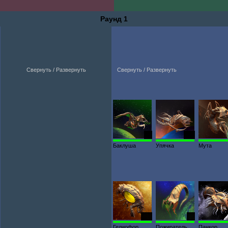
Раунд 1
Свернуть / Развернуть
Свернуть / Развернуть
52
169
Баклуша
Упячка
Мута
330
86
Гелиофор
Пожиратель
Панкор