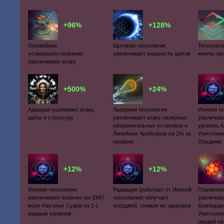
+96%
+128%
Оружейное
Щитовая технология
Технологи
усовершенствование
увеличивает мощность щитов
юниты пр
увеличивает атаку
+500%
+24%
Адмирал усиливает атаку,
Лазерная технология
Ионная т
щиты и структуру
увеличивает атаку лазерных
увеличива
оборонительных установок и
уровень 
Линейных Крейсеров на 2% за
Уничтожи
уровень
Орудиям
+12%
+12%
Ионная технология
Радиация (работает от Ионной
Плазменн
увеличивает количество ЕМП
технологии) облучает
увеличива
волн Научных Судов на 1 с
ксерджей, снижая их здоровье
Бомбарди
каждым уровнем
Уничтожи
орудий на