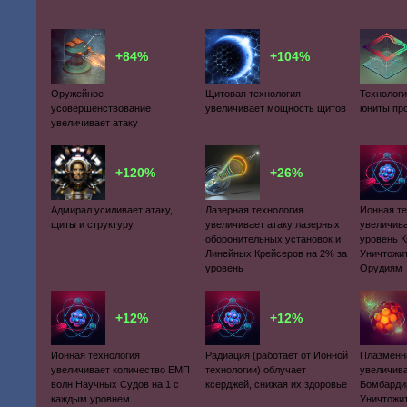
+84%
+104%
Оружейное
Щитовая технология
Технологи
усовершенствование
увеличивает мощность щитов
юниты пр
увеличивает атаку
+120%
+26%
Адмирал усиливает атаку,
Лазерная технология
Ионная т
щиты и структуру
увеличивает атаку лазерных
увеличива
оборонительных установок и
уровень 
Линейных Крейсеров на 2% за
Уничтожи
уровень
Орудиям
+12%
+12%
Ионная технология
Радиация (работает от Ионной
Плазменн
увеличивает количество ЕМП
технологии) облучает
увеличива
волн Научных Судов на 1 с
ксерджей, снижая их здоровье
Бомбарди
каждым уровнем
Уничтожи