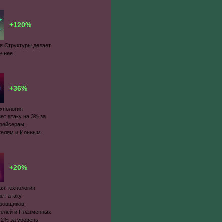
+120%
я Структуры делает
очнее
+36%
ехнология
ет атаку на 3% за
Крейсерам,
телям и Ионным
+20%
ая технология
ет атаку
ровщиков,
телей и Плазменных
 2% за уровень