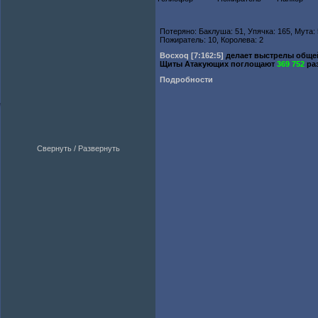
Потеряно: Баклуша: 51, Упячка: 165, Мута: 
Пожиратель: 10, Королева: 2
Bocxoq
[7:162:5]
делает выстрелы общ
Щиты Атакующих поглощают
369 752
ра
Подробности
Свернуть / Развернуть