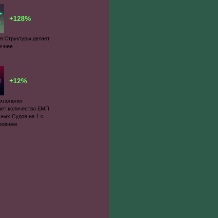
+128%
я Структуры делает
очнее
+12%
ехнология
ает количество ЕМП
ных Судов на 1 с
ровнем