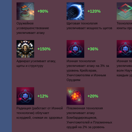
+90%
+120%
Оружейное
Щитовая технология
Технологи
усовершенствование
увеличивает мощность щитов
юниты пр
увеличивает атаку
+150%
+36%
Адмирал усиливает атаку,
Ионная технология
Ионная т
щиты и структуру
увеличивает атаку на 3% за
увеличив
уровень Крейсерам,
волн Науч
Уничтожителям и Ионным
каждым у
Орудиям
+12%
+20%
Радиация (работает от Ионной
Плазменная технология
технологии) облучает
увеличивает атаку
ксерджей, снижая их здоровье
Бомбардировщиков,
Уничтожителей и Плазменных
орудий на 2% за уровень