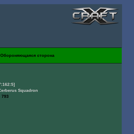
Обороняющаяся сторона
7:162:5]
Cerberus Squadron
 793