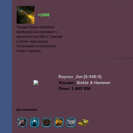
+1000
Орудие Ямато Линейных
Крейсеров выстреливает с
вероятностью 50% в 3 раунде
и затем через раунд.
Показывается возможная
атака 1 корабля.
Raynor_Jim
[6:448:4]
Альянс:
Sickle & Hammer
Очки: 1 683 936
Достижения: