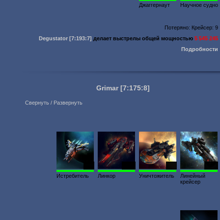
Джаггернаут
Научное судно
Потеряно: Крейсер: 9
Degustator
[7:193:7]
делает выстрелы общей мощностью
5 545 245
Подробности
Grimar
[7:175:8]
Свернуть / Развернуть
500
1000
600
1500
Истребитель
Линкор
Уничтожитель
Линейный
крейсер