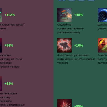
+112%
+48%
я Структуры делает
Оружейное
Щитова
очнее
усовершенствование
увелич
увеличивает атаку
+36%
+10%
ехнология
Асенхольсен увеличивает
Технол
ет атаку на 3% за
щиты упячки на 10% с каждым
восста
Крейсерам,
уровнем.
за уро
телям и Ионным
+18%
ая технология
ет атаку
ровщиков,
телей и Плазменных
+55%