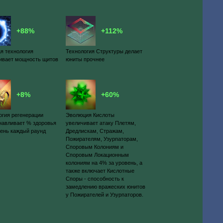
+88%
+112%
я технология
Технология Структуры делает
ивает мощность щитов
юниты прочнее
+8%
+60%
огия регенерации
Эволюция Кислоты
навливает % здоровья
увеличивает атаку Плетям,
вень каждый раунд
Дредлискам, Стражам,
Пожирателям, Узурпаторам,
Споровым Колониям и
Споровым Локационным
колониям на 4% за уровень, а
также включает Кислотные
Споры - способность к
замедлению вражеских юнитов
у Пожирателей и Узурпаторов.