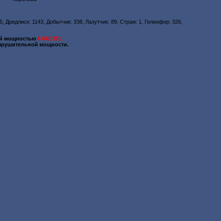
5, Дредлиск: 1143, Добытчик: 338, Лазутчик: 89, Страж: 1, Гелиофор: 326,
ей мощностью
6 642 391
зрушительной мощности.