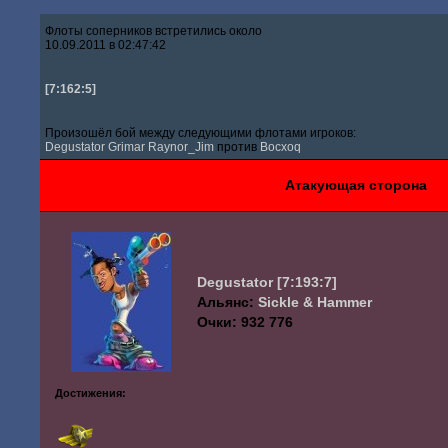
Флоты соперников встретились около
10.09.2011 в 02:47:42
[7:162:5]
Произошёл бой между следующими флотами игроков:
Degustator
Grimar
Raynor_Jim
против
Bocxoq
Атакующая сторона
Degustator
[7:193:7]
Альянс:
Sickle & Hammer
Очки: 932 776
Достижения: