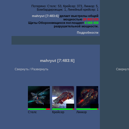
Потеряно: Стелс: 53, Крейсер: 373, Линкор: 5,
Бомбардировщик: 1, Линейный крейсер: 1
mahryut
[7:483:6]
делает выстрелы общей
мощностью
29 803 539
Щиты Обороняющихся поглощают
4 068 458
разрушительной мощности.
Подробности
mahryut
[7:483:6]
Свернуть / Развернуть
Свернуть
950
6949
6453
Стелс
Крейсер
Линкор