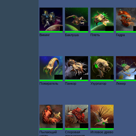
1
2127
7354
1
Викинг
Баклуша
Плеть
Гидра
1000
127
2
Пожиратель
Панкор
Узурпатор
Люкер
127
2000
2213
Пылающий
Споровая
Игловое древо
червь
локационная