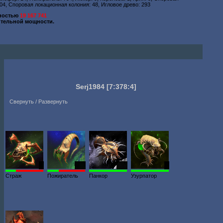
04, Споровая локационная колония: 48, Игловое древо: 293
щностью
19 167 741
тельной мощности.
Serj1984
[7:378:4]
Свернуть / Развернуть
1
179
127
2
Страж
Пожиратель
Панкор
Узурпатор