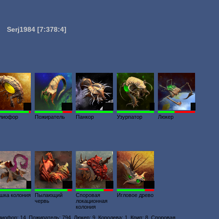
Serj1984
[7:378:4]
14
973
127
2
9
лиофор
Пожиратель
Панкор
Узурпатор
Люкер
8
111
48
293
шка колония
Пылающий
Споровая
Игловое древо
червь
локационная
колония
лиофор: 14, Пожиратель: 794, Люкер: 9, Королева: 1, Крип: 8, Споровая