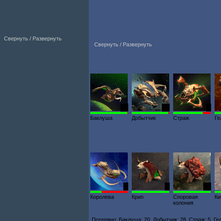
Свернуть / Развернуть
Свернуть / Развернуть
20
28
6
Баклуша
Добытчик
Страж
Ге
1
8
10
Королева
Крип
Споровая
Ки
колония
Потеряно: Баклуша: 20, Добытчик: 28, Страж: 5, Ге