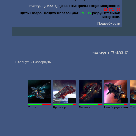
mahryut
[7:483:6]
делает выстрелы общей мощностью
29 871 486
Щиты Обороняющихся поглощают
171 675
разрушительной
мощности.
Подробности
mahryut
[7:483:6]
Свернуть / Развернуть
782
6273
6346
301
Стелс
Крейсер
Линкор
Бомбардировщик
Уни