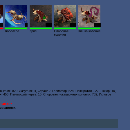
19
3
173
472
461
Королева
Крип
Споровая
Кишка колония
колония
обытчик: 820, Лазутчик: 4, Страж: 2, Гелиофор: 524, Пожиратель: 27, Люкер: 10,
ия: 453, Пылающий червь: 15, Споровая локационная колония: 782, Игловое
 048 157
мощности.