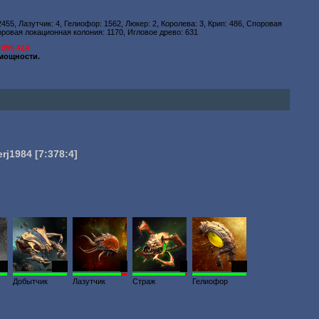
455, Лазутчик: 4, Гелиофор: 1562, Люкер: 2, Королева: 3, Крип: 486, Споровая
оровая локационная колония: 1170, Игловое древо: 631
 095 414
мощности.
erj1984
[7:378:4]
24
848
4
8
538
Добытчик
Лазутчик
Страж
Гелиофор