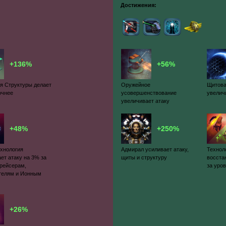
Достижения:
+136%
+56%
я Структуры делает
Оружейное
Щитова
очнее
усовершенствование
увелич
увеличивает атаку
+48%
+250%
ехнология
Адмирал усиливает атаку,
Технол
ет атаку на 3% за
щиты и структуру
восста
Крейсерам,
за уро
телям и Ионным
+26%