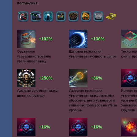
Достижения:
+102%
+136%
Оружейное
Щитовая технология
Технологи
усовершенствование
увеличивает мощность щитов
юниты пр
увеличивает атаку
+250%
+36%
Адмирал усиливает атаку,
Лазерная технология
Ионная т
щиты и структуру
увеличивает атаку лазерных
увеличива
оборонительных установок и
уровень 
Линейных Крейсеров на 2% за
Уничтожи
уровень
Орудиям
+16%
+16%