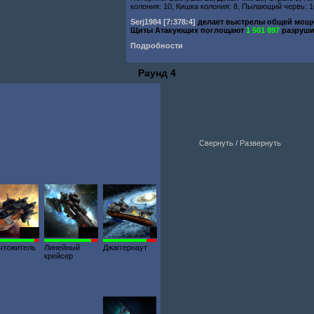
колония: 10, Кишка колония: 8, Пылающий червь: 1
Serj1984
[7:378:4]
делает выстрелы общей мо
Щиты Атакующих поглощают
1 501 897
разруши
Подробности
Раунд 4
Свернуть / Развернуть
1945
1780
5
чтожитель
Линейный
Джаггернаут
крейсер