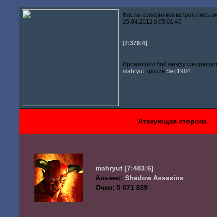
Флоты соперников встретились о
15.04.2012 в 05:01:45
[7:378:4]
Произошёл бой между следующим
mahryut
против
Serj1984
Атакующая сторона
mahryut
[7:483:6]
Альянс:
Shadow Assasins
Очки: 5 071 839