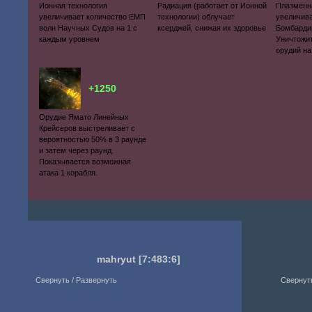
Ионная технология
Радиация (работает от Ионной
Плазменн
увеличивает количество ЕМП
технологии) облучает
увеличива
волн Научных Судов на 1 с
ксерджей, снижая их здоровье
Бомбарди
каждым уровнем
Уничтожи
орудий на
+1250
Орудие Ямато Линейных
Крейсеров выстреливает с
вероятностью 50% в 3 раунде
и затем через раунд.
Показывается возможная
атака 1 корабля.
mahryut
[7:483:6]
Свернуть / Развернуть
Свернуть