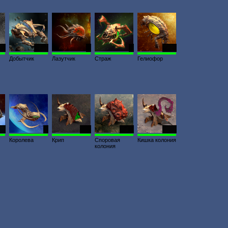
11
3303
8
8
2100
Добытчик
Лазутчик
Страж
Гелиофор
21
6
659
2000
2000
Королева
Крип
Споровая
Кишка колония
колония