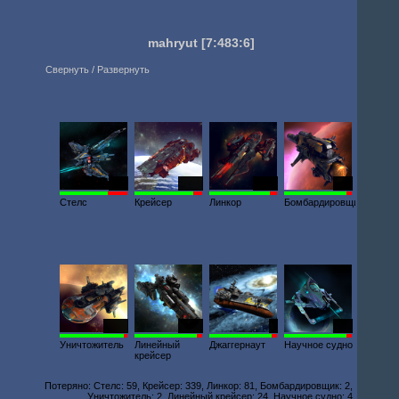
mahryut
[7:483:6]
Свернуть / Развернуть
841
6612
6427
303
Стелс
Крейсер
Линкор
Бомбардировщик
1947
1804
5
578
Уничтожитель
Линейный
Джаггернаут
Научное судно
крейсер
Потеряно: Стелс: 59, Крейсер: 339, Линкор: 81, Бомбардировщик: 2,
Уничтожитель: 2, Линейный крейсер: 24, Научное судно: 4