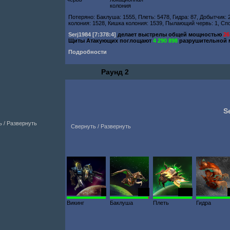
колония
Потеряно: Баклуша: 1555, Плеть: 5478, Гидра: 87, Добытчик: 2
колония: 1528, Кишка колония: 1539, Пылающий червь: 1, Сп
Serj1984
[7:378:4]
делает выстрелы общей мощностью
26
Щиты Атакующих поглощают
4 290 898
разрушительной 
Подробности
Раунд 2
S
 / Развернуть
Свернуть / Развернуть
1
572
1876
Викинг
Баклуша
Плеть
Гидра