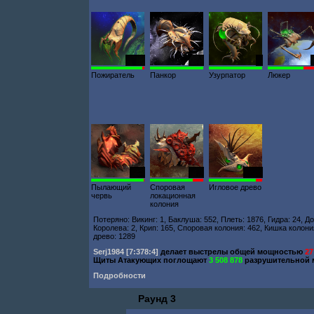
1000
127
2
Пожиратель
Панкор
Узурпатор
Люкер
126
830
1582
Пылающий
Споровая
Игловое древо
червь
локационная
колония
Потеряно: Викинг: 1, Баклуша: 552, Плеть: 1876, Гидра: 24, Д
Королева: 2, Крип: 165, Споровая колония: 462, Кишка колон
древо: 1289
Serj1984
[7:378:4]
делает выстрелы общей мощностью
27
Щиты Атакующих поглощают
3 508 878
разрушительной 
Подробности
Раунд 3