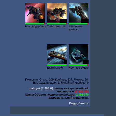
304
1947
1813
Бомбардировщик
Уничтожитель
Линейный
крейсер
5
578
Джаггернаут
Научное судно
Потеряно: Стелс: 109, Крейсер: 337, Линкор: 26,
Бомбардировщик: 1, Линейный крейсер: 9
mahryut
[7:483:6]
делает выстрелы общей
мощностью
27 839 033
Щиты Обороняющихся поглощают
1 992 970
разрушительной мощности.
Подробности