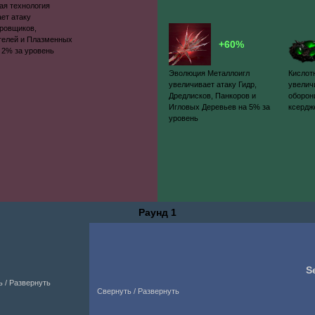
ая технология
ет атаку
ровщиков,
телей и Плазменных
+60%
 2% за уровень
Эволюция Металлоигл
Кислот
увеличивает атаку Гидр,
увелич
Дредлисков, Панкоров и
оборон
Игловых Деревьев на 5% за
ксердж
уровень
Раунд 1
S
 / Развернуть
Свернуть / Развернуть