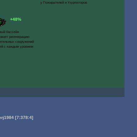
у Пожирателей и Узурпаторов.
+48%
ный бассейн
ивает регенерацию
ительных сооружений
ей с каждым уровнем.
erj1984
[7:378:4]