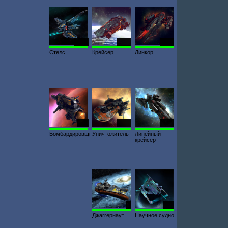
1003
7322
6458
Стелс
Крейсер
Линкор
305
1947
1814
Бомбардировщик
Уничтожитель
Линейный
крейсер
5
578
Джаггернаут
Научное судно