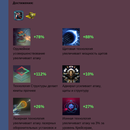
Достижения:
+78%
+88%
Оружейное
Щитовая технология
усовершенствование
увеличивает мощность щитов
увеличивает атаку
+112%
+10%
Технология Структуры делает
Адмирал усиливает атаку,
юниты прочнее
щиты и структуру
+26%
+27%
Лазерная технология
Ионная технология
увеличивает атаку лазерных
увеличивает атаку на 3% за
оборонительных установок и
уровень Крейсерам,