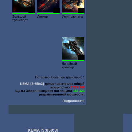
120
500
400
Большой
Линкор
Уничтожитель
транспорт
800
Линейный
крейсер
Потеряно: Большой транспорт: 1
KEMA
[3:659:3]
делает выстрелы общей
мощностью
2 219 348
Щиты Обороняющихся поглощают
167 323
разрушительной мощности.
Подробности
KEMA
[3:659:3]