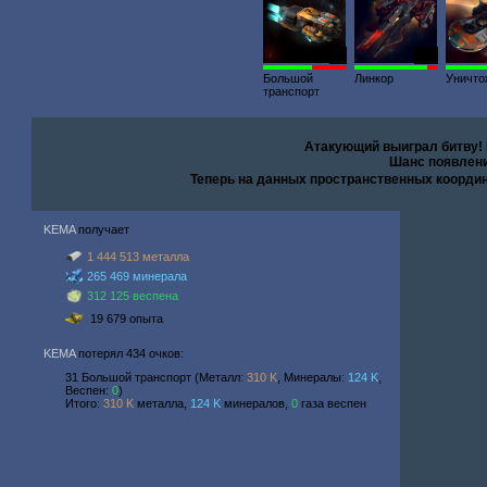
89
500
Большой
Линкор
Уничто
транспорт
Атакующий выиграл битву!
Шанс появлени
Теперь на данных пространственных коорди
KEMA
получает
1 444 513 металла
265 469 минерала
312 125 веспена
19 679 опыта
KEMA
потерял 434 очков:
31 Большой транспорт (Металл:
310 K
, Минералы:
124 K
,
Веспен:
0
)
Итого:
310 K
металла,
124 K
минералов,
0
газа веспен