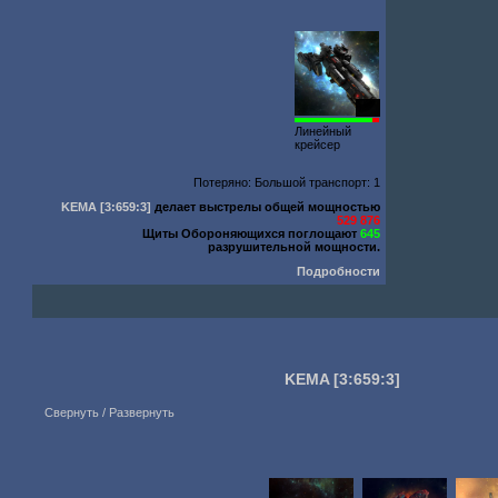
800
Линейный
крейсер
Потеряно: Большой транспорт: 1
KEMA
[3:659:3]
делает выстрелы общей мощностью
529 876
Щиты Обороняющихся поглощают
645
разрушительной мощности.
Подробности
KEMA
[3:659:3]
Свернуть / Развернуть