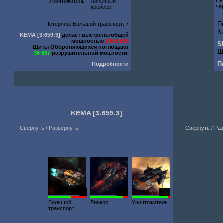
Пы
Уничтожитель
Линейный
че
крейсер
П
Потеряно: Большой транспорт: 7
К
KEMA
[3:659:3]
делает выстрелы общей
мощностью
2 058 850
S
Щиты Обороняющихся поглощают
Щ
36 667
разрушительной мощности.
П
Подробности
KEMA
[3:659:3]
Свернуть / Развернуть
Свернуть / Ра
90
500
400
Большой
Линкор
Уничтожитель
транспорт