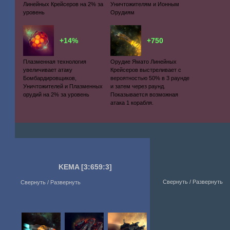
Линейных Крейсеров на 2% за
Уничтожителям и Ионным
уровень
Орудиям
+14%
+750
Плазменная технология
Орудие Ямато Линейных
увеличивает атаку
Крейсеров выстреливает с
Бомбардировщиков,
вероятностью 50% в 3 раунде
Уничтожителей и Плазменных
и затем через раунд.
орудий на 2% за уровень
Показывается возможная
атака 1 корабля.
KEMA
[3:659:3]
Свернуть / Развернуть
Свернуть / Развернуть