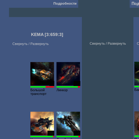
Под
Подробности
KEMA
[3:659:3]
Свернуть / Развернуть
С
Свернуть / Развернуть
97
500
Ба
Большой
Линкор
транспорт
400
800