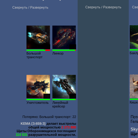
Свернуть / Развернуть
Све
Свернуть / Развернуть
119
500
Бакл
Большой
Линкор
транспорт
400
800
Кишк
Уничтожитель
Линейный
крейсер
Пот
Потеряно: Большой транспорт: 22
Гел
KEMA
[3:659:3]
делает выстрелы
общей мощностью
2 273 880
Sky
Щиты Обороняющихся поглощают
Щи
114 531
разрушительной мощности.