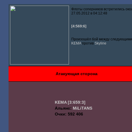
Флоты соперников встретились око
27.05.2012 в 04:12:48
[4:569:6]
Произошёл бой между следующими 
KEMA
против
Skyline
Атакующая сторона
KEMA
[3:659:3]
Альянс:
MiLiTANS
Очки: 592 406