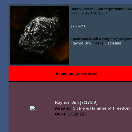
Флоты соперников встретились око
29.03.2012 в 20:32:17
[7:167:3]
Произошёл бой между следующими 
Raynor_Jim
против
BlackMind
Атакующая сторона
Raynor_Jim
[7:175:9]
Альянс:
Sickle & Hammer of Freedom
Очки: 1 618 723