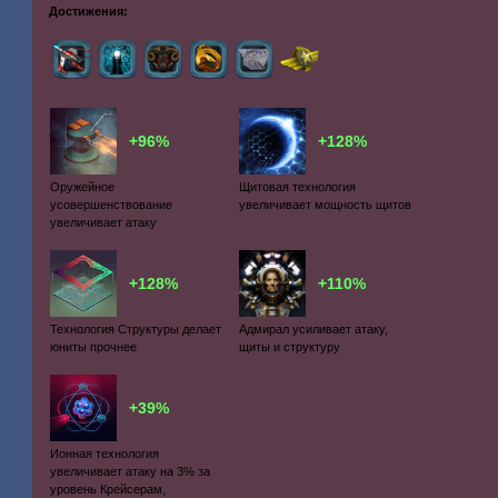
Достижения:
+96%
+128%
Оружейное
Щитовая технология
усовершенствование
увеличивает мощность щитов
увеличивает атаку
+128%
+110%
Технология Структуры делает
Адмирал усиливает атаку,
юниты прочнее
щиты и структуру
+39%
Ионная технология
увеличивает атаку на 3% за
уровень Крейсерам,