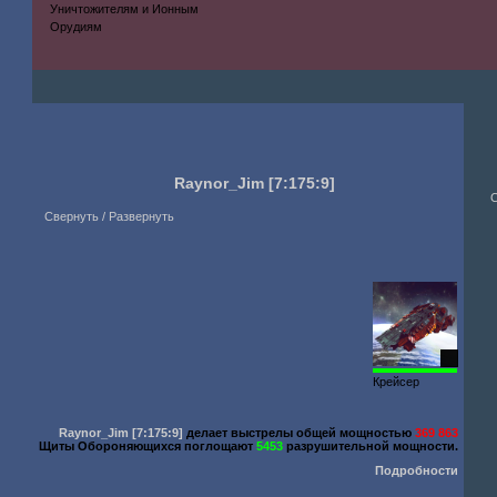
Уничтожителям и Ионным
Орудиям
Raynor_Jim
[7:175:9]
Свернуть / Развернуть
81
Крейсер
Raynor_Jim
[7:175:9]
делает выстрелы общей мощностью
369 863
Щиты Обороняющихся поглощают
5453
разрушительной мощности.
Подробности