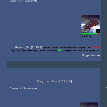
Свернуть / Развернуть
81
Крейсер
Raynor_Jim
[7:175:9]
делает выстрелы общей мощностью
13 915
Щиты Обороняющихся поглощают
108
разрушительной мощности.
Подробности
Raynor_Jim
[7:175:9]
Свернуть / Развернуть
С