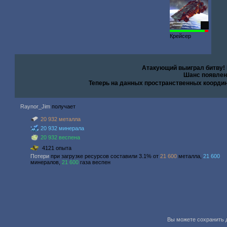
81
Крейсер
Атакующий выиграл битву!
Шанс появлен
Теперь на данных пространственных коорди
Raynor_Jim
получает
20 932 металла
20 932 минерала
20 932 веспена
4121 опыта
Потери
при загрузке ресурсов составили 3.1% от
21 600
металла,
21 600
минералов,
21 600
газа веспен
Вы можете сохранить д