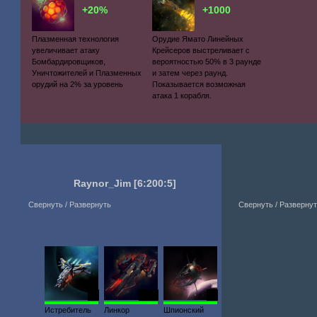
+20%
+1000
Плазменная технология
Орудие Ямато Линейных
увеличивает атаку
Крейсеров выстреливает с
Бомбардировщиков,
вероятностью 50% в 3 раунде
Уничтожителей и Плазменных
и затем через раунд.
орудий на 2% за уровень
Показывается возможная
атака 1 корабля.
Raynor_Jim
[6:200:5]
Свернуть / Развернуть
Свернуть / Разверну
12
1089
30
Истребитель
Линкор
Шпионский