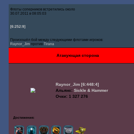
Флоты соперников встретились около
30.07.2011 в 08:05:03
[6:252:9]
Произошёл бой между следующими флотами игроков:
Raynor_Jim
против
Tirana
Атакующая сторона
Raynor_Jim
[6:448:4]
Альянс:
Sickle & Hammer
Очки: 1 327 276
Достижения: