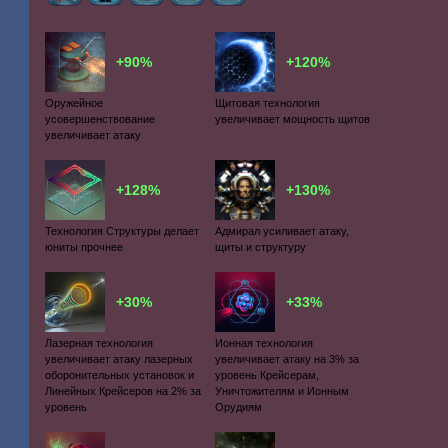
+90%
+120%
Оружейное
Щитовая технология
усовершенствование
увеличивает мощность щитов
увеличивает атаку
+128%
+130%
Технология Структуры делает
Адмирал усиливает атаку,
юниты прочнее
щиты и структуру
+30%
+33%
Лазерная технология
Ионная технология
увеличивает атаку лазерных
увеличивает атаку на 3% за
оборонительных установок и
уровень Крейсерам,
Линейных Крейсеров на 2% за
Уничтожителям и Ионным
уровень
Орудиям