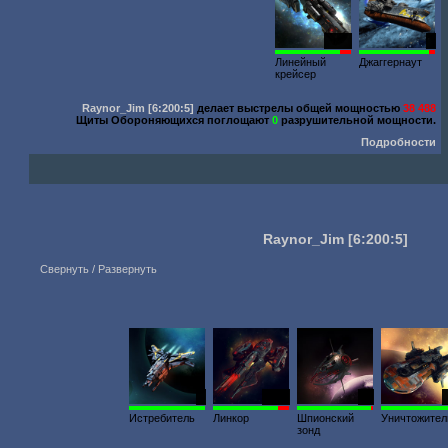
1226
9
Линейный
Джаггернаут
крейсер
Raynor_Jim
[6:200:5]
делает выстрелы общей мощностью
38 488
Щиты Обороняющихся поглощают
0
разрушительной мощности.
Подробности
Raynor_Jim
[6:200:5]
Свернуть / Развернуть
6
1054
17
Истребитель
Линкор
Шпионский
Уничтожител
зонд