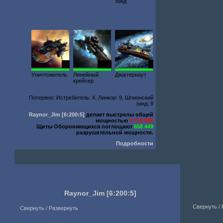
зонд
67
1232
9
Уничтожитель
Линейный
Джаггернаут
крейсер
Потеряно: Истребитель: 4, Линкор: 9, Шпионский
зонд: 9
Raynor_Jim
[6:200:5]
делает выстрелы общей
мощностью
3 710 069
Щиты Обороняющихся поглощают
658 449
разрушительной мощности.
Подробности
Raynor_Jim
[6:200:5]
Свернуть /
Свернуть / Развернуть