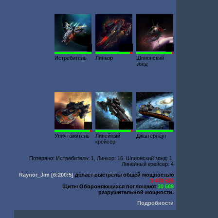
8
1080
21
Истребитель
Линкор
Шпионский
зонд
67
1232
9
Уничтожитель
Линейный
Джаггернаут
крейсер
Потеряно: Истребитель: 1, Линкор: 16, Шпионский зонд: 1,
Линейный крейсер: 4
Raynor_Jim
[6:200:5]
делает выстрелы общей мощностью
3 478 525
Щиты Обороняющихся поглощают
30 689
разрушительной мощности.
Подробности