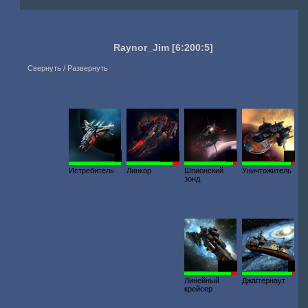
Raynor_Jim
[6:200:5]
Свернуть / Развернуть
7
1064
20
67
Истребитель
Линкор
Шпионский
Уничтожитель
зонд
1228
9
Линейный
Джаггернаут
крейсер