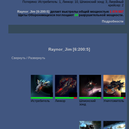
Потеряно: Истребитель: 1, Линкор: 10, Шпионский зонд: 3, Линейный
крейсер: 2
Raynor_Jim
[6:200:5]
делает выстрелы общей мощностью
1 474 667
Щиты Обороняющихся поглощают
24
разрушительной мощности.
Подробности
Raynor_Jim
[6:200:5]
Свернуть / Развернуть
6
1054
17
67
Истребитель
Линкор
Шпионский
Уничтожитель
зонд