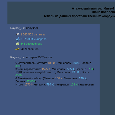
Атакующий выиграл битву!
Шанс появлени
Теперь на данных пространственных координ
Raynor_Jim
получает
1 363 502 металла
3 875 353 минерала
546 030 веспена
41 909 опыта
Raynor_Jim
потерял 2557 очков:
6 Истребитель (Металл:
18 000
, Минералы:
6000
, Веспен:
300
)
35 Линкор (Металл:
1575 K
, Минералы:
525 K
, Веспен:
8750
)
13 Шпионский зонд (Металл:
0
, Минералы:
13 000
, Веспен:
6500
)
6 Линейный крейсер (Металл:
180 K
, Минералы:
240 K
,
Веспен:
87 000
)
Итого:
1773 K
металла,
784 K
минералов,
103 K
газа веспен