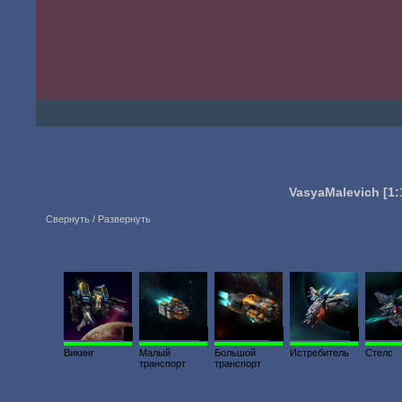
VasyaMalevich
[1:
Свернуть / Развернуть
1
1
24
1
Викинг
Малый
Большой
Истребитель
Стелс
транспорт
транспорт