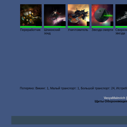
770
49
4
1
Переработчик
Шпионский
Уничтожитель
Звезда смерти
Сверхн
зонд
звезда
Потеряно: Викинг: 1, Малый транспорт: 1, Большой транспорт: 24, Истребит
VasyaMalevich
Щиты Обороняющих