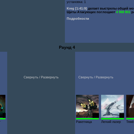
установка: 1
Kreg
[1:41:9]
делает выстрелы общей м
Щиты Атакующих поглощают
4 968 801
р
Подробности
Раунд 4
Свернуть / Развернуть
Свернуть / Развернуть
1
101
92
т
Ракетница
Легкий лазер
Тяжё