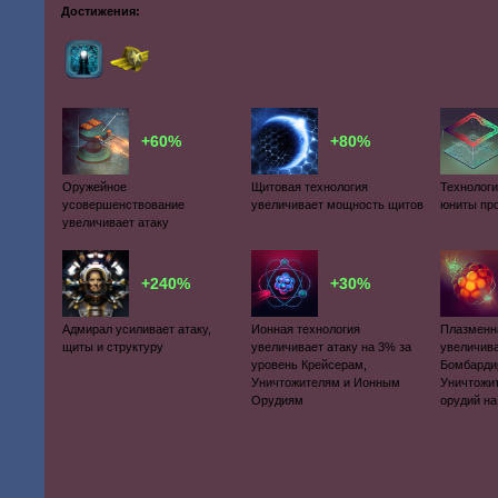
Достижения:
+60%
+80%
Оружейное
Щитовая технология
Технологи
усовершенствование
увеличивает мощность щитов
юниты пр
увеличивает атаку
+240%
+30%
Адмирал усиливает атаку,
Ионная технология
Плазменн
щиты и структуру
увеличивает атаку на 3% за
увеличива
уровень Крейсерам,
Бомбарди
Уничтожителям и Ионным
Уничтожи
Орудиям
орудий на