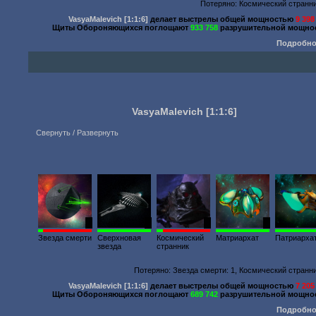
Потеряно: Космический странни
VasyaMalevich
[1:1:6]
делает выстрелы общей мощностью
9 398
Щиты Обороняющихся поглощают
933 758
разрушительной мощнос
Подробно
VasyaMalevich
[1:1:6]
Свернуть / Развернуть
1
1
8
1
Звезда смерти
Сверхновая
Космический
Матриархат
Патриарха
звезда
странник
Потеряно: Звезда смерти: 1, Космический странни
VasyaMalevich
[1:1:6]
делает выстрелы общей мощностью
7 205
Щиты Обороняющихся поглощают
689 742
разрушительной мощнос
Подробно