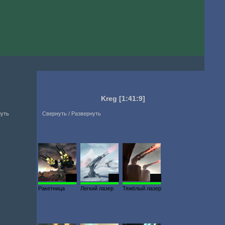
Kreg
[1:41:9]
нуть
Свернуть / Развернуть
138
119
302
Ракетница
Легкий лазер
Тяжёлый лазер