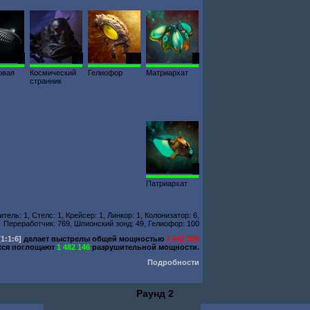
1
10
100
1
овая
Космический
Гелиофор
Матриархат
странник
1
Патриархат
ель: 1, Стелс: 1, Крейсер: 1, Линкор: 1, Колонизатор: 6,
Переработчик: 769, Шпионский зонд: 49, Гелиофор: 100
[1:1:6]
делает выстрелы общей мощностью
7 442 390
ся поглощают
1 482 146
разрушительной мощности.
Подробности
Раунд 2