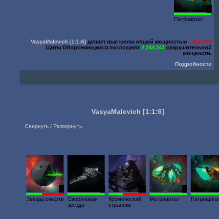
1
Патриархат
VasyaMalevich
[1:1:6]
делает выстрелы общей мощностью
7 897 476
Щиты Обороняющихся поглощают
2 244 342
разрушительной
мощности.
Подробности
VasyaMalevich
[1:1:6]
Свернуть / Развернуть
1
1
10
1
Звезда смерти
Сверхновая
Космический
Матриархат
Патриарха
звезда
странник