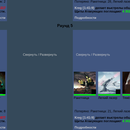
к: 2
Потеряно: Ракетница: 28, Легкий лаз
 217
Kreg
[1:41:9]
делает выстрелы об
ти.
Щиты Атакующих поглощают
4 30
сти
Подробности
Раунд 5
Свернуть / Развернуть
Свернуть / Развернуть
1
73
78
т
Ракетница
Легкий лазер
Тяжё
к: 8
Потеряно: Ракетница: 21, Легкий лаз
 877
Kreg
[1:41:9]
делает выстрелы об
ти.
Щиты Атакующих поглощают
4 34
сти
Подробности