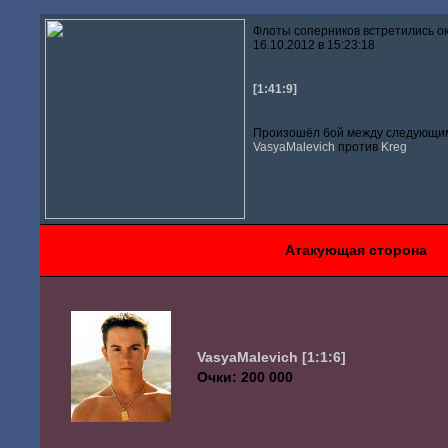
Флоты соперников встретились о
16.10.2012 в 15:23:18
[1:41:9]
Произошёл бой между следующим
VasyaMalevich
против
Kreg
Атакующая сторона
VasyaMalevich
[1:1:6]
Очки: 200 000