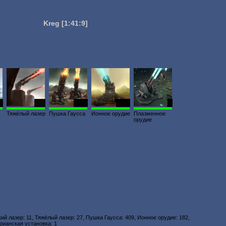
Kreg
[1:41:9]
1
284
4054
1800
2
Тяжёлый лазер
Пушка Гаусса
Ионное орудие
Плазменное
орудие
кий лазер: 11, Тяжёлый лазер: 27, Пушка Гаусса: 409, Ионное орудие: 182,
рианская установка: 1