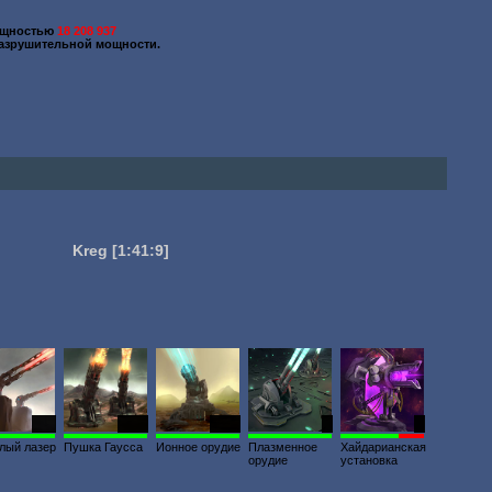
ощностью
18 208 937
азрушительной мощности.
Kreg
[1:41:9]
234
3356
1491
1
3
лый лазер
Пушка Гаусса
Ионное орудие
Плазменное
Хайдарианская
орудие
установка