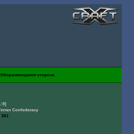
Обороняющаяся сторона
1:9]
Terran Confederacy
 561