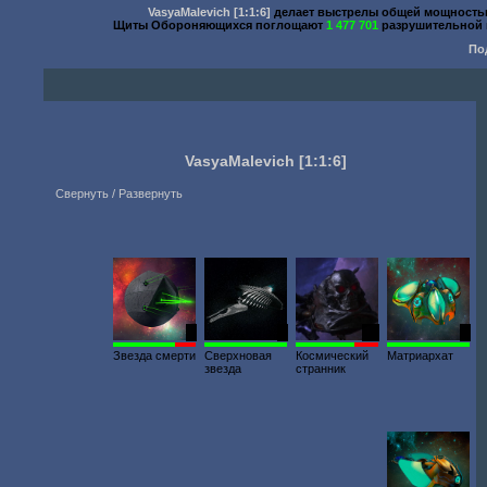
VasyaMalevich
[1:1:6]
делает выстрелы общей мощност
Щиты Обороняющихся поглощают
1 477 701
разрушительной 
По
VasyaMalevich
[1:1:6]
Свернуть / Развернуть
1
1
10
1
Звезда смерти
Сверхновая
Космический
Матриархат
звезда
странник