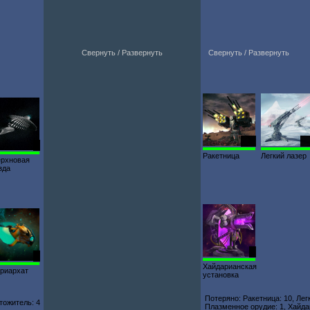
Свернуть / Развернуть
Свернуть / Развернуть
120
11
1
Ракетница
Легкий лазер
ерхновая
зда
5
1
Хайдарианская
риархат
установка
Потеряно: Ракетница: 10, Лег
тожитель: 4
Плазменное орудие: 1, Хайда