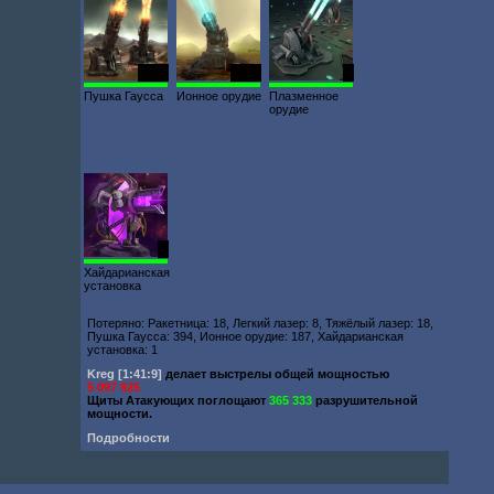
4448
1987
2
Пушка Гаусса
Ионное орудие
Плазменное
орудие
6
Хайдарианская
установка
Потеряно: Ракетница: 18, Легкий лазер: 8, Тяжёлый лазер: 18,
Пушка Гаусса: 394, Ионное орудие: 187, Хайдарианская
установка: 1
Kreg
[1:41:9]
делает выстрелы общей мощностью
5 097 925
Щиты Атакующих поглощают
365 333
разрушительной
мощности.
Подробности