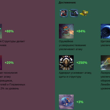
Достижения:
+88%
+84%
я Структуры делает
Оружейное
Щитова
очнее
усовершенствование
увелич
увеличивает атаку
+20%
+250%
ая технология
Адмирал усиливает атаку,
Лазерн
ет атаку
щиты и структуру
увелич
ровщиков,
оборон
телей и Плазменных
Линейн
 2% за уровень
уровен
+3%