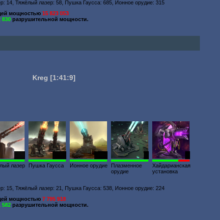
ер: 14, Тяжёлый лазер: 58, Пушка Гаусса: 685, Ионное орудие: 315
щей мощностью
15 823 053
2 830
разрушительной мощности.
Kreg
[1:41:9]
176
2671
1176
1
3
лый лазер
Пушка Гаусса
Ионное орудие
Плазменное
Хайдарианская
орудие
установка
ер: 15, Тяжёлый лазер: 21, Пушка Гаусса: 538, Ионное орудие: 224
щей мощностью
7 795 918
1 582
разрушительной мощности.