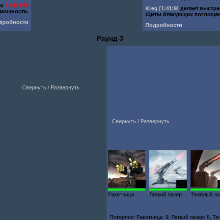
ью
7 631 079
Kreg
[1:41:9]
делает выстр
мощности.
Щиты Атакующих поглоща
дробности
Подробности
Раунд 3
Свернуть / Развернуть
Свернуть / Развернуть
110
100
Ракетница
Легкий лазер
Тяжёлый ла
Потеряно: Ракетница: 9, Легкий лазер: 8, Т