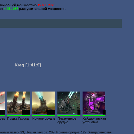
елы общей мощностью
15 685 272
ют
4 251 037
разрушительной мощности.
Kreg
[1:41:9]
257
3645
1618
1
4
зер
Пушка Гаусса
Ионное орудие
Плазменное
Хайдарианская
орудие
установка
яжёлый лазер: 23, Пушка Гаусса: 289, Ионное орудие: 127, Хайдарианская