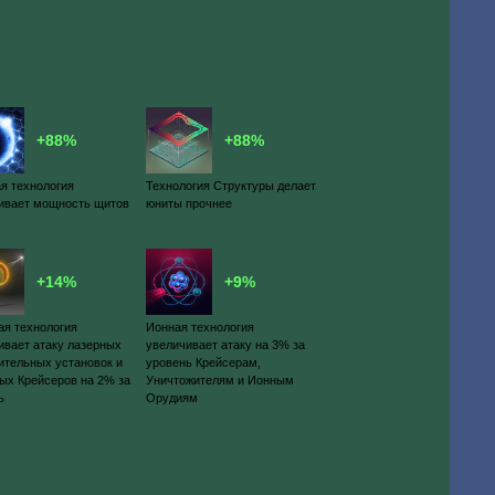
+88%
+88%
я технология
Технология Структуры делает
ивает мощность щитов
юниты прочнее
+14%
+9%
ая технология
Ионная технология
ивает атаку лазерных
увеличивает атаку на 3% за
ительных установок и
уровень Крейсерам,
ых Крейсеров на 2% за
Уничтожителям и Ионным
ь
Орудиям