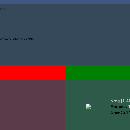
коло
и флотами игроков:
Kreg
[1:4
Альянс:
Очки: 247