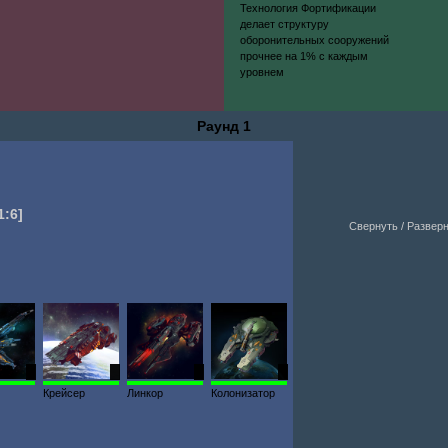
Технология Фортификации
делает структуру
оборонительных сооружений
прочнее на 1% с каждым
уровнем
Раунд 1
1:6]
Свернуть / Развер
1
1
2
6
Крейсер
Линкор
Колонизатор