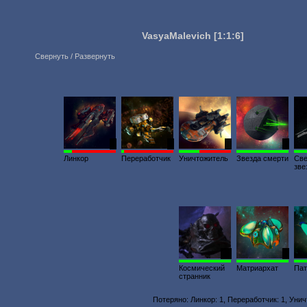
VasyaMalevich
[1:1:6]
Свернуть / Развернуть
1
1
4
1
Линкор
Переработчик
Уничтожитель
Звезда смерти
Св
зве
10
1
Космический
Матриархат
Пат
странник
Потеряно: Линкор: 1, Переработчик: 1, Унич