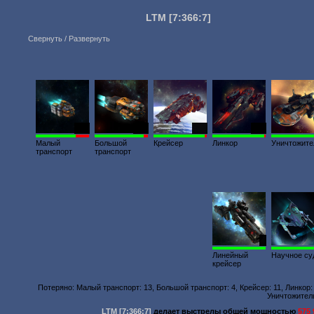
LTM
[7:366:7]
Свернуть / Развернуть
237
101
274
336
Малый
Большой
Крейсер
Линкор
Уничтожите
транспорт
транспорт
2
Линейный
Научное су
крейсер
Потеряно: Малый транспорт: 13, Большой транспорт: 4, Крейсер: 11, Линкор:
Уничтожитель
LTM
[7:366:7]
делает выстрелы общей мощностью
575 