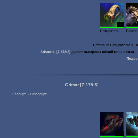
922
Пожиратель
Панкор
Потеряно: Пожиратель: 9, П
AristoteL
[7:373:8]
делает выстрелы общей мощностью
1
Подро
Grimar
[7:175:8]
Свернуть / Развернуть
1988