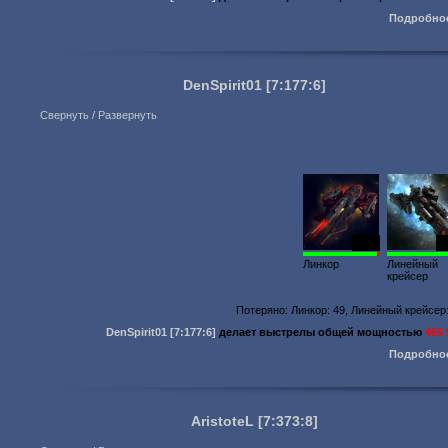
Подробно
DenSpirit01
[7:177:6]
Свернуть / Развернуть
1007
1
Линкор
Линейный
крейсер
Потеряно: Линкор: 49, Линейный крейсер
DenSpirit01
[7:177:6]
делает выстрелы общей мощностью
465 
Подробно
AristoteL
[7:373:8]