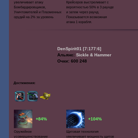
увеличивает атаку
Крейсеров выстреливает с
Бомбардировщиков,
вероятностью 50% в 3 раунде
Уничтожителей и Плазменных
и затем через раунд.
орудий на 2% за уровень
Показывается возможная
атака 1 корабля.
DenSpirit01
[7:177:6]
Альянс:
Sickle & Hammer
Очки: 600 248
Достижения:
+84%
+104%
Оружейное
Щитовая технология
усовершенствование
увеличивает мощность щитов