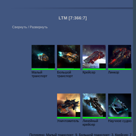
LTM
[7:366:7]
Свернуть / Развернуть
254
109
285
336
Малый
Большой
Крейсер
Линкор
транспорт
транспорт
97
2
4
Уничтожитель
Линейный
Научное судно
крейсер
Потеряно: Малый транспорт: 9, Большой транспорт: 3, Крейсер: 7