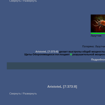
Свернуть / Развернуть
Лазутчик
Потеряно: Лазутчи
AristoteL
[7:373:8]
делает выстрелы общей мощност
Щиты Обороняющихся поглощают
0
разрушительной мощнос
Подробно
AristoteL
[7:373:8]
Свернуть / Развернуть