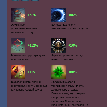
+56%
+96%
Оружейное
Щитовая технология
усовершенствование
увеличивает мощность щитов
увеличивает атаку
+112%
+10%
Технология Структуры делает
Адмирал усиливает атаку,
юниты прочнее
щиты и структуру
+11%
+68%
Технология регенерации
Эволюция Кислоты
восстанавливает % здоровья
увеличивает атаку Плетям,
за уровень каждый раунд
Дредлискам, Стражам,
Пожирателям, Узурпаторам,
Споровым Колониям и
Споровым Локационным
колониям на 4% за уровень, а