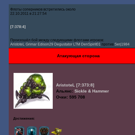
Флоты соперников встретились около
22.10.2011 в 21:27:54
[7:378:4]
Произошёл бой между следующими флотами игроков:
AristoteL
Grimar
Edison29
Degustator
LTM
DenSpirit01
против
Serj1984
Атакующая сторона
AristoteL
[7:373:8]
Альянс:
Sickle & Hammer
Очки: 595 708
Достижения: