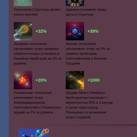
Технология Структуры делает
Адмирал усиливает атаку,
юниты прочнее
щиты и структуру
+32%
+39%
Лазерная технология
Ионная технология
увеличивает атаку лазерных
увеличивает атаку на 3% за
оборонительных установок и
уровень Крейсерам,
Линейных Крейсеров на 2% за
Уничтожителям и Ионным
уровень
Орудиям
+20%
+1000
Плазменная технология
Орудие Ямато Линейных
увеличивает атаку
Крейсеров выстреливает с
Бомбардировщиков,
вероятностью 50% в 3 раунде
Уничтожителей и Плазменных
и затем через раунд.
орудий на 2% за уровень
Показывается возможная
атака 1 корабля.