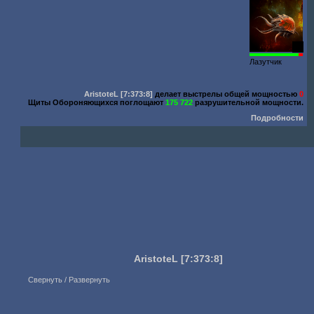
18
Лазутчик
AristoteL
[7:373:8]
делает выстрелы общей мощностью
0
Щиты Обороняющихся поглощают
175 722
разрушительной мощности.
Подробности
AristoteL
[7:373:8]
Свернуть / Развернуть