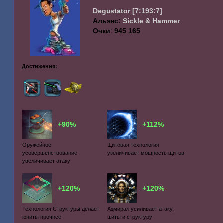
Degustator
[7:193:7]
Альянс:
Sickle & Hammer
Очки: 945 165
Достижения:
+90%
+112%
Оружейное
Щитовая технология
усовершенствование
увеличивает мощность щитов
увеличивает атаку
+120%
+120%
Технология Структуры делает
Адмирал усиливает атаку,
юниты прочнее
щиты и структуру