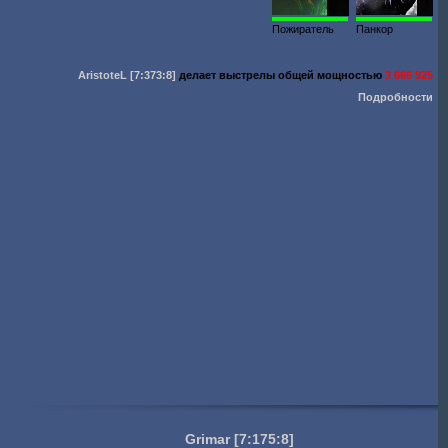
979
50
Пожиратель
Панкор
AristoteL
[7:373:8]
делает выстрелы общей мощностью
3 666 925
Подробности
Grimar
[7:175:8]