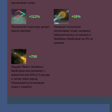
увеличивает атаку
+112%
+30%
Технология Структуры делает
Лазерная технология
юниты прочнее
увеличивает атаку лазерных
оборонительных установок и
Линейных Крейсеров на 2% за
уровень
+750
Орудие Ямато Линейных
Крейсеров выстреливает с
вероятностью 50% в 3 раунде
и затем через раунд.
Показывается возможная
атака 1 корабля.