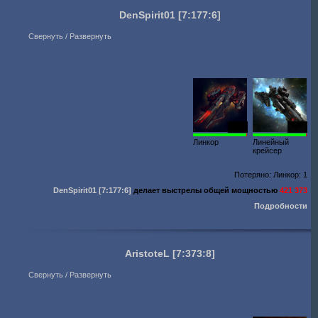
DenSpirit01
[7:177:6]
Свернуть / Развернуть
1008
1000
Линкор
Линейный
крейсер
Потеряно: Линкор: 1
DenSpirit01
[7:177:6]
делает выстрелы общей мощностью
421 373
Подробности
AristoteL
[7:373:8]
Свернуть / Развернуть