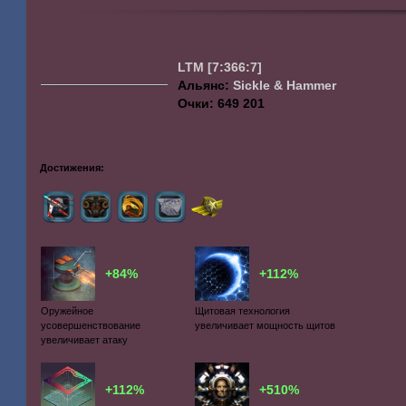
LTM
[7:366:7]
Альянс:
Sickle & Hammer
Очки: 649 201
Достижения:
+84%
+112%
Оружейное
Щитовая технология
усовершенствование
увеличивает мощность щитов
увеличивает атаку
+112%
+510%