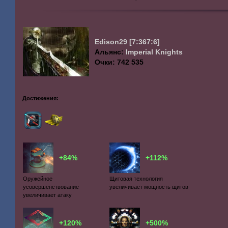
Edison29
[7:367:6]
Альянс:
Imperial Knights
Очки: 742 535
Достижения:
+84%
+112%
Оружейное
Щитовая технология
усовершенствование
увеличивает мощность щитов
увеличивает атаку
+120%
+500%