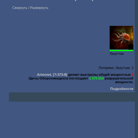
Свернуть / Развернуть
20
Лазутчик
Потеряно: Лазутчик: 2
AristoteL
[7:373:8]
делает выстрелы общей мощностью
0
Щиты Обороняющихся поглощают
1 575 816
разрушительной
мощности.
Подробности