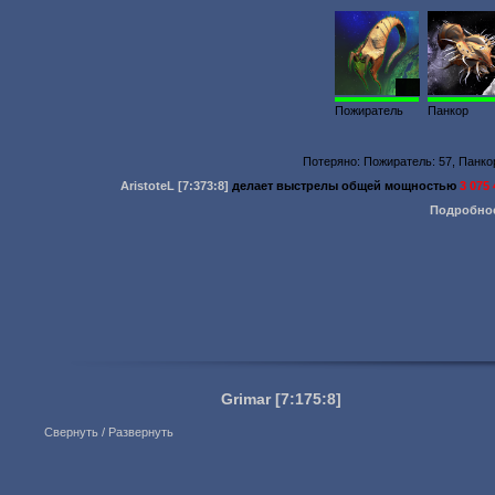
979
Пожиратель
Панкор
Потеряно: Пожиратель: 57, Панко
AristoteL
[7:373:8]
делает выстрелы общей мощностью
3 075
Подробно
Grimar
[7:175:8]
Свернуть / Развернуть