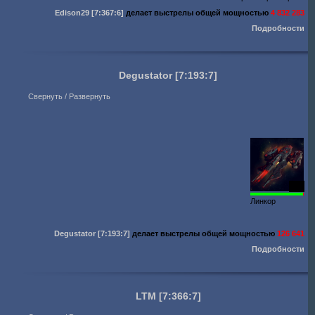
Edison29
[7:367:6]
делает выстрелы общей мощностью
4 832 283
Подробности
Degustator
[7:193:7]
Свернуть / Развернуть
353
Линкор
Degustator
[7:193:7]
делает выстрелы общей мощностью
126 641
Подробности
LTM
[7:366:7]