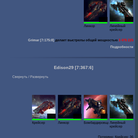
2075
2038
Линкор
Линейный
крейсер
Grimar
[7:175:8]
делает выстрелы общей мощностью
3 476 225
Подробности
Edison29
[7:367:6]
Свернуть / Развернуть
2095
1211
300
317
Крейсер
Линкор
Бомбардировщик
Линейный
крейсер
Потеряно: Крейсер: 36