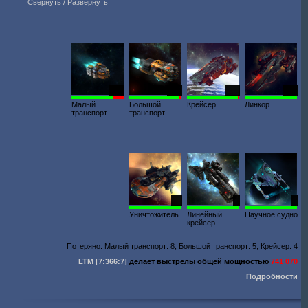
Свернуть / Развернуть
245
106
278
336
Малый
Большой
Крейсер
Линкор
транспорт
транспорт
97
2
4
Уничтожитель
Линейный
Научное судно
крейсер
Потеряно: Малый транспорт: 8, Большой транспорт: 5, Крейсер: 4
LTM
[7:366:7]
делает выстрелы общей мощностью
741 070
Подробности