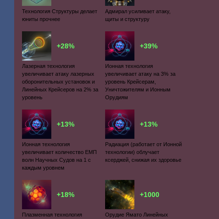
Технология Структуры делает
Адмирал усиливает атаку,
юниты прочнее
щиты и структуру
+28%
+39%
Лазерная технология
Ионная технология
увеличивает атаку лазерных
увеличивает атаку на 3% за
оборонительных установок и
уровень Крейсерам,
Линейных Крейсеров на 2% за
Уничтожителям и Ионным
уровень
Орудиям
+13%
+13%
Ионная технология
Радиация (работает от Ионной
увеличивает количество ЕМП
технологии) облучает
волн Научных Судов на 1 с
ксерджей, снижая их здоровье
каждым уровнем
+18%
+1000
Плазменная технология
Орудие Ямато Линейных