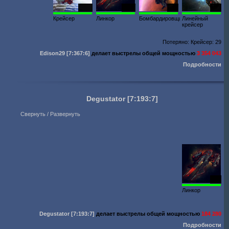
2124
1211
300
317
Крейсер
Линкор
Бомбардировщик
Линейный
крейсер
Потеряно: Крейсер: 29
Edison29
[7:367:6]
делает выстрелы общей мощностью
3 354 043
Подробности
Degustator
[7:193:7]
Свернуть / Развернуть
353
Линкор
Degustator
[7:193:7]
делает выстрелы общей мощностью
184 280
Подробности