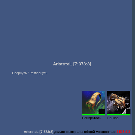
AristoteL
[7:373:8]
Свернуть / Развернуть
979
50
Пожиратель
Панкор
AristoteL
[7:373:8]
делает выстрелы общей мощностью
4 518 911