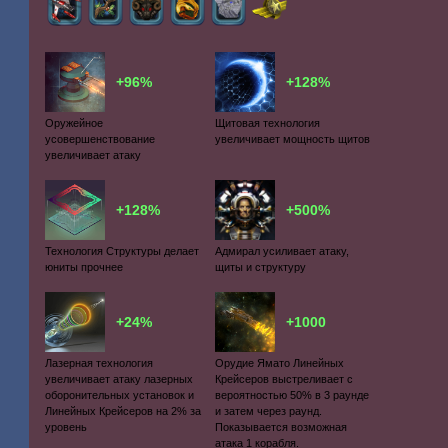
+96%
+128%
Оружейное
Щитовая технология
усовершенствование
увеличивает мощность щитов
увеличивает атаку
+128%
+500%
Технология Структуры делает
Адмирал усиливает атаку,
юниты прочнее
щиты и структуру
+24%
+1000
Лазерная технология
Орудие Ямато Линейных
увеличивает атаку лазерных
Крейсеров выстреливает с
оборонительных установок и
вероятностью 50% в 3 раунде
Линейных Крейсеров на 2% за
и затем через раунд.
уровень
Показывается возможная
атака 1 корабля.