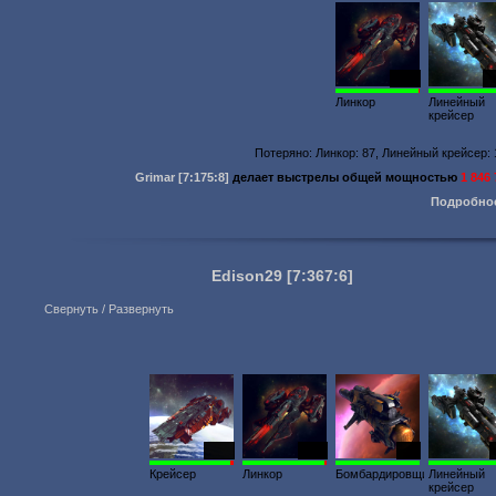
2075
2
Линкор
Линейный
крейсер
Потеряно: Линкор: 87, Линейный крейсер:
Grimar
[7:175:8]
делает выстрелы общей мощностью
1 846
Подробно
Edison29
[7:367:6]
Свернуть / Развернуть
2059
1211
300
Крейсер
Линкор
Бомбардировщик
Линейный
крейсер