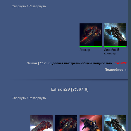
Свернуть / Развернуть
2075
2038
Линкор
Линейный
крейсер
Grimar
[7:175:8]
делает выстрелы общей мощностью
5 146 822
Подробности
Edison29
[7:367:6]
Свернуть / Развернуть