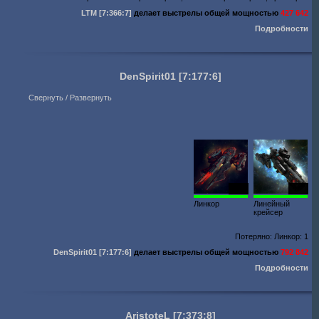
LTM
[7:366:7]
делает выстрелы общей мощностью
427 642
Подробности
DenSpirit01
[7:177:6]
Свернуть / Развернуть
1009
1000
Линкор
Линейный
крейсер
Потеряно: Линкор: 1
DenSpirit01
[7:177:6]
делает выстрелы общей мощностью
792 842
Подробности
AristoteL
[7:373:8]